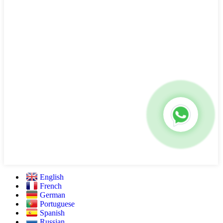
English
French
German
Portuguese
Spanish
Russian