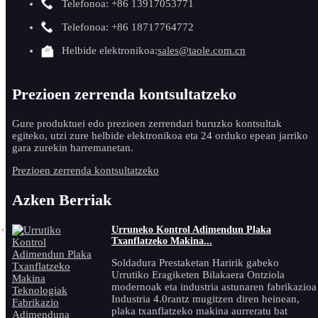
Telefonoa: +86 13917053771
Telefonoa: +86 18717764772
Helbide elektronikoa:
sales@taole.com.cn
Prezioen zerrenda kontsultatzeko
Gure produktuei edo prezioen zerrendari buruzko kontsultak
egiteko, utzi zure helbide elektronikoa eta 24 orduko epean jarriko
gara zurekin harremanetan.
Prezioen zerrenda kontsultatzeko
Azken Berriak
Urruneko Kontrol Adimendun Plaka
Txanflatzeko Makina...
Soldadura Prestaketan Haririk gabeko
Urrutiko Eragiketen Bilakaera Ontziola
modernoak eta industria astunaren fabrikazioa
Industria 4.0rantz mugitzen diren heinean,
plaka txanflatzeko makina aurreratu bat