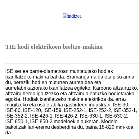
TIE hodi elektrikoen bieltze-makina
ISE seriea barne-diametroan muntatutako hodiak
txanflatzeko makina bat da. Eramangarria da eta pisu arina
du, bereziki hodien muturren aurrealdea eta
aurrefabrikaziorako txanflatzea egiteko. Karbono altzairuzko,
altzairu herdoilgaitzezko eta altzairu aleatuzko hodietarako
egokia. Hodiak txanflatzeko makina elektrikoa da, erraz
mugitzeko eta oso erabilia gasbideen industrian. ISE-30,
ISE-80, ISE-120, ISE-159, ISE-252-1, ISE-252-2, ISE-352-1,
ISE-352-2, ISE-426-1, ISE-426-2, ISE-630-1, ISE-630-2,
ISE-850-1, ISE-850-2 modeloekin aukeran. Modelo
bakoitzak lan-eremu desberdina du, baina 18-820 mm-koa
da.