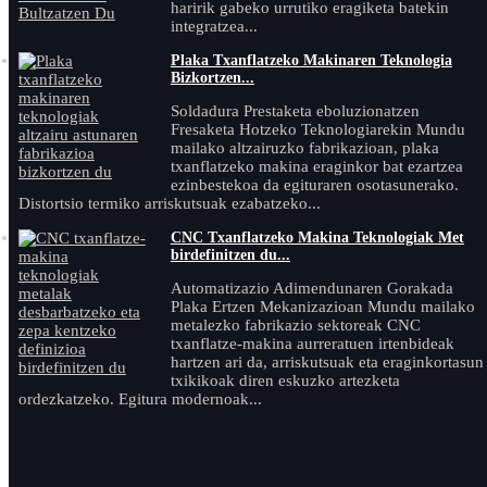
haririk gabeko urrutiko eragiketa batekin
integratzea...
Plaka Txanflatzeko Makinaren Teknologia
Bizkortzen...
Soldadura Prestaketa eboluzionatzen
Fresaketa Hotzeko Teknologiarekin Mundu
mailako altzairuzko fabrikazioan, plaka
txanflatzeko makina eraginkor bat ezartzea
ezinbestekoa da egituraren osotasunerako.
Distortsio termiko arriskutsuak ezabatzeko...
CNC Txanflatzeko Makina Teknologiak Met
birdefinitzen du...
Automatizazio Adimendunaren Gorakada
Plaka Ertzen Mekanizazioan Mundu mailako
metalezko fabrikazio sektoreak CNC
txanflatze-makina aurreratuen irtenbideak
hartzen ari da, arriskutsuak eta eraginkortasun
txikikoak diren eskuzko artezketa
ordezkatzeko. Egitura modernoak...