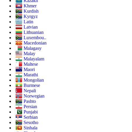
Kazakh
Khmer
Kurdish
Kyrgyz
Latin
Latvian
Lithuanian
Luxembou..
Macedonian
Malagasy
Malay
Malayalam
Maltese
Maori
Marathi
Mongolian
Burmese
Nepali
Norwegian
Pashto
Persian
Punjabi
Serbian
Sesotho
Sinhala