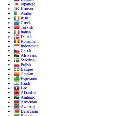
Japanese
Korean
Arabic
Irish
Greek
Turkish
Italian
Danish
Romanian
Indonesian
Czech
Afrikaans
Swedish
Polish
Basque
Catalan
Esperanto
Hindi
Lao
Albanian
Amharic
Armenian
Azerbaijani
Belarusian
Bengali