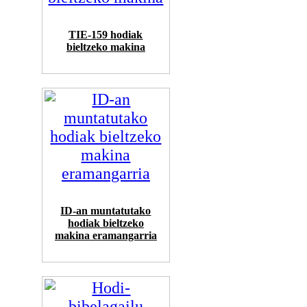
TIE-159 hodiak
bieltzeko makina
ID-an muntatutako
hodiak bieltzeko
makina eramangarria