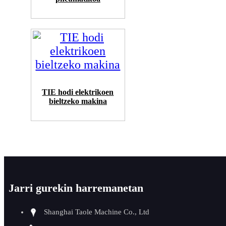
TIE hodi elektrikoen
bieltzeko makina
Jarri gurekin harremanetan
Shanghai Taole Machine Co., Ltd