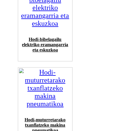
Hodi-bibelagailu
elektriko eramangarria
eta eskuzkoa
Hodi-muturretarako
txanflatzeko makina
pneumatikoa