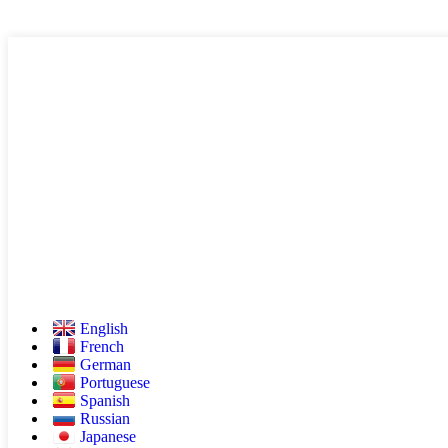
English
French
German
Portuguese
Spanish
Russian
Japanese