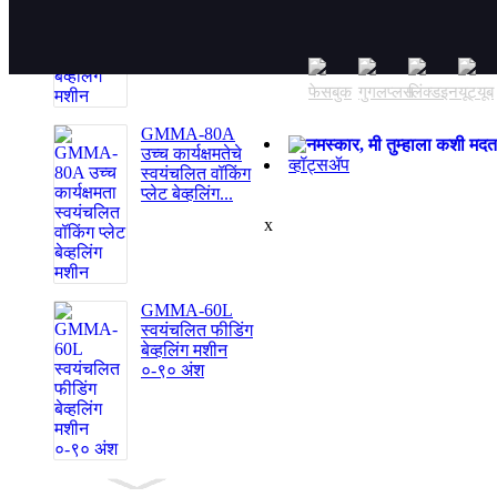
फीड पाईप बेव्हलिंग
मशीन
GMMA-80A
उच्च कार्यक्षमतेचे
व्हॉट्सॲप
स्वयंचलित वॉकिंग
प्लेट बेव्हलिंग...
x
GMMA-60L
स्वयंचलित फीडिंग
बेव्हलिंग मशीन
०-९० अंश