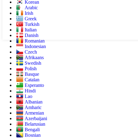
Korean
Arabic
Irish
Greek
Turkish
Italian
Danish
Romanian
Indonesian
Czech
Afrikaans
Swedish
Polish
Basque
Catalan
Esperanto
Hindi
Lao
Albanian
Amharic
Armenian
Azerbaijani
Belarusian
Bengali
Bosnian