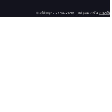
© कॉपीराइट - २०१०-२०१७ : सर्व हक्क राखीव.
साइटमॅप