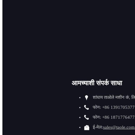
बाह्य व्यासाच्या पाईपचे
कापणे आणि तिरकस
कापणे
कडा गोलाकार करणे आणि
स्लग काढणे
आयडी पाईप बेव्हलिंग
वेल्डिंग सहाय्यक
आमच्याशी संपर्क साधा
बेव्हलिंग ॲक्सेसरीज
शांघाय ताओले मशीन कं, ल
फ्लॅंज फेसिंग मशीन
फोन: +86 1391705377
फोन: +86 1871776477
वैशिष्ट्यपूर्ण उत्पादने
ई-मेल:
sales@taole.com