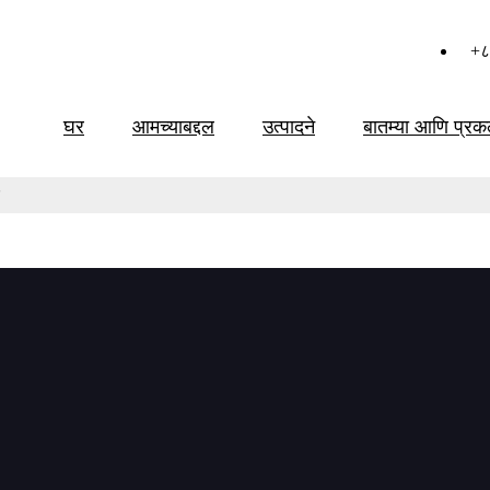
+८
घर
आमच्याबद्दल
उत्पादने
बातम्या आणि प्रक
ूएफएच फ्लेंज फेसिंग मशीन
ंटेड फ्लॅंज फेसिंग मशीनची रचना फ्लॅंज फेसिंग, सील ग्रूव्ह, सेरेटेड फिनिश, व
नासह, हे उपकरण संपूर्णपणे मॉड्यूलर डिझाइन संकल्पना स्वीकारते. डिझाइनचा प्रत्येक
०-३००० मिमी आहे.