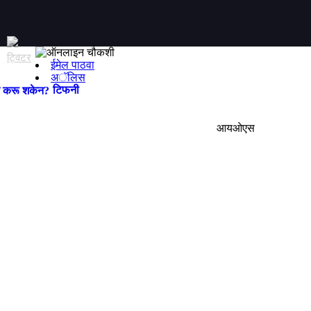
ईमेल पाठवा
अॅलिस
टिफनी
आयओएस