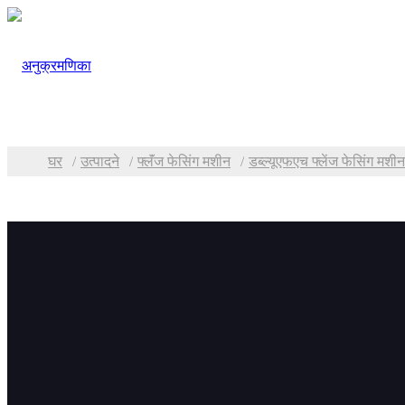
घर
उत्पादने
फ्लॅंज फेसिंग मशीन
डब्ल्यूएफएच फ्लेंज फेसिंग मशीन
श्रेणी
डब्ल्य
प्लेट बेव्हलिंग आणि मिलिंग
आयडी माउ
टीएमएम प्लेट एज मिलिंग
तंत्रज्ञा
श्रेणी ५
मशीन
सीएनसी शीट एज मिलिंग