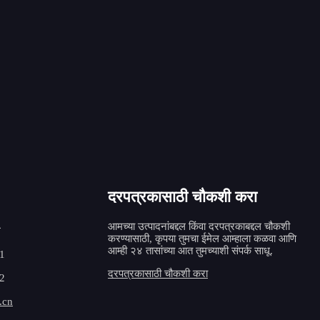
WFH-610 न्यूमॅटिक आयडी माउंटेड फ्लॅंज
प्रोसेसिंग...
दरपत्रकासाठी चौकशी करा
आमच्या उत्पादनांबद्दल किंवा दरपत्रकाबद्दल चौकशी
ि
करण्यासाठी, कृपया तुमचा ईमेल आम्हाला कळवा आणि
आम्ही २४ तासांच्या आत तुमच्याशी संपर्क साधू.
1
दरपत्रकासाठी चौकशी करा
2
.cn