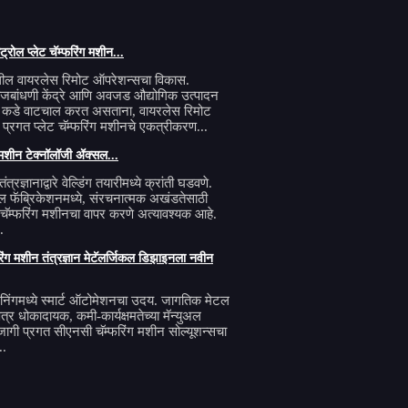
ंट्रोल प्लेट चॅम्फरिंग मशीन...
मधील वायरलेस रिमोट ऑपरेशन्सचा विकास.
बांधणी केंद्रे आणि अवजड औद्योगिक उत्पादन
.० कडे वाटचाल करत असताना, वायरलेस रिमोट
्रगत प्लेट चॅम्फरिंग मशीनचे एकत्रीकरण...
ग मशीन टेक्नॉलॉजी ॲक्सल...
त्रज्ञानाद्वारे वेल्डिंग तयारीमध्ये क्रांती घडवणे.
ल फॅब्रिकेशनमध्ये, संरचनात्मक अखंडतेसाठी
ेट चॅम्फरिंग मशीनचा वापर करणे अत्यावश्यक आहे.
.
िंग मशीन तंत्रज्ञान मेटॅलर्जिकल डिझाइनला नवीन
निंगमध्ये स्मार्ट ऑटोमेशनचा उदय. जागतिक मेटल
षेत्र धोकादायक, कमी-कार्यक्षमतेच्या मॅन्युअल
ा जागी प्रगत सीएनसी चॅम्फरिंग मशीन सोल्यूशन्सचा
..