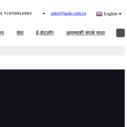
६ १८७१७७६४७७२
sales@taole.com.cn
English
ल्प
सेवा
ई-कॅटलॉग
आमच्याशी संपर्क साधा
ेल्ड प्रेप आणि काउंटरबोरिंगसाठी केली आहे. नवीनतम लाइन आणि बॉल स्क्रू
 टप्पा प्रत्यक्ष जागेवरील प्रक्रियेला प्रारंभ बिंदू मानतो. फ्लॅंज आयडीसाठीची