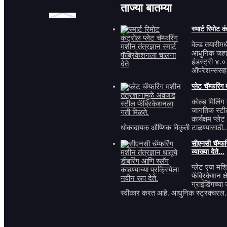
ताज्या बातम्या
स्मार्ट रिमोट क
चीनमधून बनवलेले
वेल्ड तयारी
आधुनिक जहाज
TMM-100U मेटल
इंडस्ट्री ४
बॉटम बेव्हलिंग
ऑपरेशन्ससह प
मशीन...
प्लेट चॅम्फरिं
कोल्ड मिलिंग तं
जागतिक स्टी
पोर्टेबल स्वयंचलित
कार्यक्षम प्ल
प्लेट बेव्हलर
धोकादायक औष्णिक विकृती टाळण्यासाठी..
सीएनसी चॅम्फर
व्याख्या देते...
पोर्टेबल आणि
प्लेट एज मशि
हँडहेल्ड इलेक्ट्रिक
फॅब्रिकेशन क्
पाईप बेव्हलर
ग्राइंडिंगच्य
स्वीकार करत आहे. आधुनिक स्ट्रक्चरल.
आयएसओ ऑटो