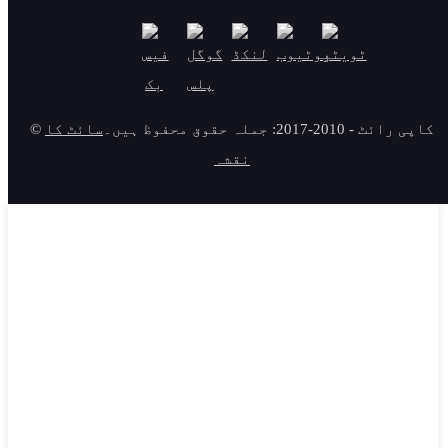
© کاپی رائٹ - 2010-2017: جملہ حقوق محفوظ ہیں۔
سائٹ کا
نقشہ