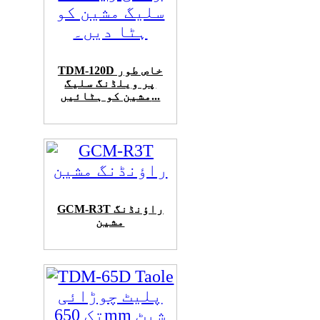
TDM-120D خاص طور
پر ویلڈنگ سلیگ
مشین کو ہٹائیں...
GCM-R3T راؤنڈنگ
مشین