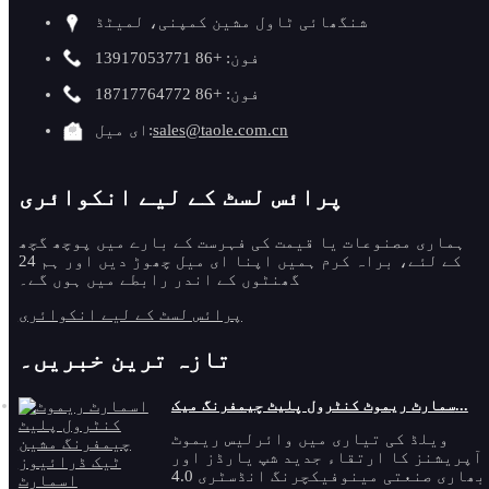
شنگھائی ٹاول مشین کمپنی، لمیٹڈ
فون: +86 13917053771
فون: +86 18717764772
sales@taole.com.cn
ای میل:
پرائس لسٹ کے لیے انکوائری
ہماری مصنوعات یا قیمت کی فہرست کے بارے میں پوچھ گچھ
کے لئے، براہ کرم ہمیں اپنا ای میل چھوڑ دیں اور ہم 24
گھنٹوں کے اندر رابطے میں ہوں گے۔
پرائس لسٹ کے لیے انکوائری
تازہ ترین خبریں۔
سمارٹ ریموٹ کنٹرول پلیٹ چیمفرنگ میک...
ویلڈ کی تیاری میں وائرلیس ریموٹ
آپریشنز کا ارتقاء جدید شپ یارڈز اور
بھاری صنعتی مینوفیکچرنگ انڈسٹری 4.0