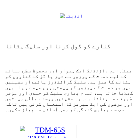
کنارے کو گول کرنا اور سلیگ ہٹانا
میٹل ایج راؤنڈنگ ایک ہموار اور محفوظ سطح بنانے
کے لیے دھات کے پرزوں سے تیز یا گڑ کے کناروں کو
ہٹانے کا عمل ہے۔ سلیگ گرائنڈرز پائیدار مشینیں
ہیں جو دھات کے پرزوں کو پیستی ہیں جیسے ہی انہیں
کھلایا جاتا ہے، تمام بھاری سلیگ کو جلدی اور مؤثر
طریقے سے ہٹاتا ہے۔ یہ مشینیں پیسنے والی بیلٹوں
اور برشوں کی ایک سیریز کا استعمال کرتی ہیں تاکہ
سب سے بھاری گندگی کو بھی آسانی سے پھاڑ سکیں۔