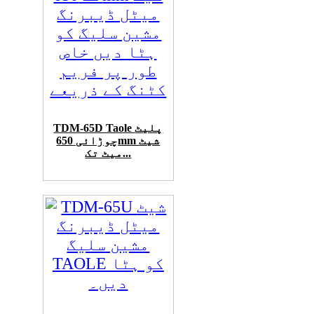
TDM-65D Taole پلیٹ
چوڑائی 650mm شیٹ
میٹ تک...