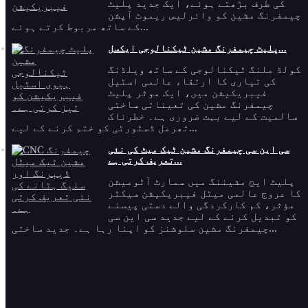
کی طرف بڑھتے ہوئے، ایک جدید پلیٹ
چیمفرنگ مشین کو وائرلیس ریموٹ آپشن
کے ساتھ مربوط کرتے ہوئے...
پلیٹ چیمفرنگ مشین ٹیکنالوجی ایکسل...
کولڈ ملنگ ٹیکنالوجی کے ساتھ ویلڈنگ
کی تیاری کا ارتقاء عالمی اسٹیل
فیبریکیشن میں، ایک موثر پلیٹ
چیمفرنگ مشین کی تعیناتی ساختی
سالمیت کے لیے بہت ضروری ہے۔ خطرناک
تھرمل ڈسٹورٹی کو ختم کرنے کے لیے...
سی این سی چیمفرنگ مشین ٹیک میٹ کی نئی
تعریف کرتی ہے...
پلیٹ ایج مشیننگ میں سمارٹ آٹومیشن
کا عروج عالمی میٹل فیبریکیشن سیکٹر
مؤثر، کم کارکردگی والے دستی پیسنے
کو تبدیل کرنے کے لیے جدید سی این سی
چیمفرنگ مشین سلوشنز کو اپنا رہا ہے۔ جدید ساختی...