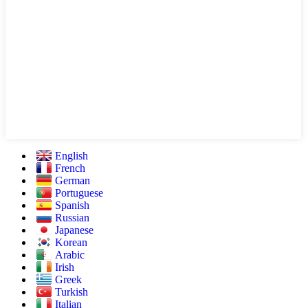
English
French
German
Portuguese
Spanish
Russian
Japanese
Korean
Arabic
Irish
Greek
Turkish
Italian