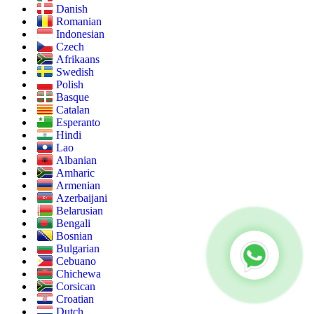
Danish
Romanian
Indonesian
Czech
Afrikaans
Swedish
Polish
Basque
Catalan
Esperanto
Hindi
Lao
Albanian
Amharic
Armenian
Azerbaijani
Belarusian
Bengali
Bosnian
Bulgarian
Cebuano
Chichewa
Corsican
Croatian
Dutch