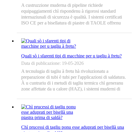
A custruzzione muderna di pipeline richiede
equipaggiamenti chì rispondenu à rigorosi standard
internaziunali di sicurezza è qualità. I ​​sistemi certificati
ISO CE per a bisellatura di piastre di TAOLE offrenu
prestazioni affidabili per applicazioni critiche di
preparazione di saldatura. Queste macchine combinanu a
tecnulugia di taglio à fretu...
Quali sò i sfarenti tipi di macchine per u tagliu à fretu?
Data di publicazione: 19-05-2026
A tecnulugia di tagliu à fretu hà rivoluzionatu a
preparazione di tubi è tubi per l'applicazioni di saldatura.
À u cuntrariu di i metudi di tagliu termicu chì generanu
zone affettate da u calore (HAZ), i sistemi muderni di
macchine per taglià à fretu i tubi utilizanu prucessi
meccanichi per furnisce bordi puliti è precisi pronti per a
saldatura immediata. ID-...
Chì prucessi di tagliu ponu esse aduprati per bisellà una