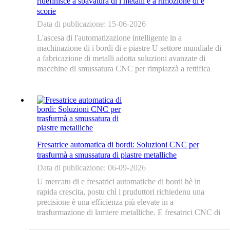
ridefinisce a sbavatura di i metalli è a rimozione di e
scorie
Data di publicazione: 15-06-2026
L'ascesa di l'automatizazione intelligente in a
machinazione di i bordi di e piastre U settore mundiale di
a fabricazione di metalli adotta suluzioni avanzate di
macchine di smussatura CNC per rimpiazzà a rettifica
manuale periculosa è à bassa efficienza. A
trasfurmazione muderna di l'acciaiu strutturale richiede
cunfigurazioni di macchine di sbavatura di lamiera di
precisione è alta...
Fresatrice automatica di bordi: Soluzioni CNC per
trasfurmà a smussatura di piastre metalliche
Data di publicazione: 06-09-2026
U mercatu di e fresatrici automatiche di bordi hè in
rapida crescita, postu chì i pruduttori richiedenu una
precisione è una efficienza più elevate in a
trasfurmazione di lamiere metalliche. E fresatrici CNC di
bordi di lamiere di a serie GMM-VX offrenu lunghezze