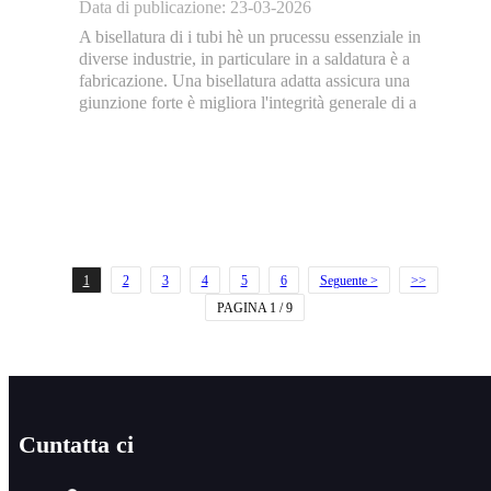
Data di publicazione: 23-03-2026
A bisellatura di i tubi hè un prucessu essenziale in
diverse industrie, in particulare in a saldatura è a
fabricazione. Una bisellatura adatta assicura una
giunzione forte è migliora l'integrità generale di a
struttura. Sia chì travagliate cù l'acciaiu, l'aluminiu o altri
materiali, l'usu di una bisellatura...
1
2
3
4
5
6
Seguente >
>>
PAGINA 1 / 9
Cuntatta ci