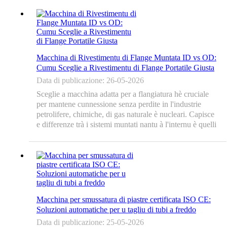
critica per a pruduzzione di preparazioni di bordi
consistenti è di alta qualità nantu à e piastre d'acciaiu.
Milliatura à fretu...
Macchina di Rivestimentu di Flange Muntata ID vs OD:
Cumu Sceglie a Rivestimentu di Flange Portatile Giusta
Data di publicazione: 26-05-2026
Sceglie a macchina adatta per a flangiatura hè cruciale
per mantene cunnessione senza perdite in l'industrie
petrolifere, chimiche, di gas naturale è nucleari. Capisce
e differenze trà i sistemi muntati nantu à l'internu è quelli
muntati nantu à l'esterno aiuta e squadre di manutenzione
à sceglie l'attrezzatura ottimale per e so esigenze...
Macchina per smussatura di piastre certificata ISO CE:
Soluzioni automatiche per u tagliu di tubi a freddo
Data di publicazione: 25-05-2026