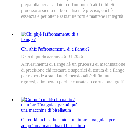
preparalla per a saldatura o l'unione cù altri tubi. Stu
prucessu assicura un bordu lisciu è precisu, chì hè
essenziale per ottene saldature forti è mantene l'integrità
di u sistema di tubazioni. Per ottene questu...
Chì ghjè l'affrontamentu di a flangia?
Data di publicazione: 26-03-2026
A rivestimentu di flange hè un prucessu di machinazione
di precisione chì restaura e superfici di tenuta di e flange
per risponde à standard dimensionali è di finitura
rigorosi, eliminendu perdite causate da corrosione, graffi,
deformazione o usura. À u core di sta operazione ci hè a
macchina di rivestimentu di flange - una...
Cumu fà un bisellu nantu à un tubu: Una guida per
aduprà una macchina di bisellatura