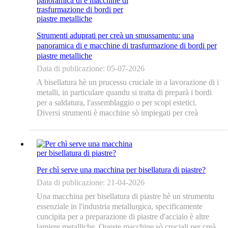
Strumenti aduprati per creà un smussamentu: una
panoramica di e macchine di trasfurmazione di bordi per
piastre metalliche
Data di publicazione: 05-07-2026
A bisellatura hè un prucessu cruciale in a lavorazione di i
metalli, in particulare quandu si tratta di preparà i bordi
per a saldatura, l'assemblaggio o per scopi estetici.
Diversi strumenti è macchine sò impiegati per creà
bisellature, in particulare in u cuntestu di a lavorazione di
i bordi per piastre è tubi metallichi. Questu articulu
esplora...
Per chì serve una macchina per bisellatura di piastre?
Data di publicazione: 21-04-2026
Una macchina per bisellatura di piastre hè un strumentu
essenziale in l'industria metallurgica, specificamente
cuncipita per a preparazione di piastre d'acciaio è altre
lamiere metalliche. Queste macchine sò cruciali per creà