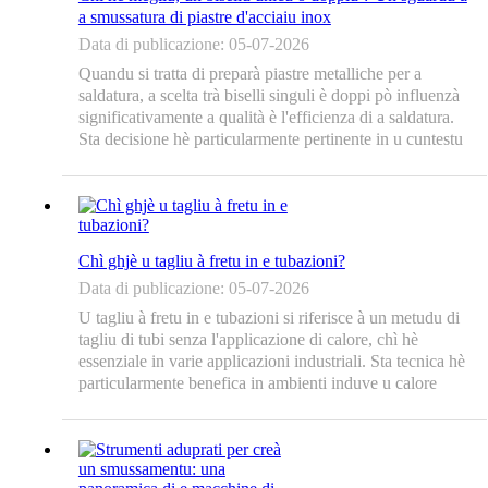
a smussatura di piastre d'acciaiu inox
Data di publicazione: 05-07-2026
Quandu si tratta di preparà piastre metalliche per a
saldatura, a scelta trà biselli singuli è doppi pò influenzà
significativamente a qualità è l'efficienza di a saldatura.
Sta decisione hè particularmente pertinente in u cuntestu
di a bisellatura di piastre d'acciaio inox, induve a
precisione è a durabilità sò di primura. ...
Chì ghjè u tagliu à fretu in e tubazioni?
Data di publicazione: 05-07-2026
U tagliu à fretu in e tubazioni si riferisce à un metudu di
tagliu di tubi senza l'applicazione di calore, chì hè
essenziale in varie applicazioni industriali. Sta tecnica hè
particularmente benefica in ambienti induve u calore
puderia compromette l'integrità di u materiale o di e
strutture circundanti. Tagliu à fretu...