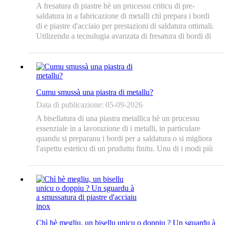
A fresatura di piastre hè un prucessu criticu di pre-
saldatura in a fabricazione di metalli chì prepara i bordi
di e piastre d'acciaio per prestazioni di saldatura ottimali.
Utilizendu a tecnulugia avanzata di fresatura di bordi di
piastre, i pruduttori ponu ottene anguli di bisellu precisi è
finiture superficiali pulite chì segnanu...
Cumu smussà una piastra di metallu?
Data di publicazione: 05-09-2026
A bisellatura di una piastra metallica hè un prucessu
essenziale in a lavorazione di i metalli, in particulare
quandu si preparanu i bordi per a saldatura o si migliora
l'aspettu esteticu di un pruduttu finitu. Unu di i modi più
efficaci per ottene una bisellatura precisa hè di utilizà una
macchina per bisellatura di piastre. Trà e varie opzioni
dispunibili...
Chì hè megliu, un bisellu unicu o doppiu ? Un sguardu à