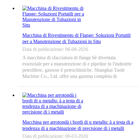
di corsa da 2000 mm à 4000 mm. Queste fresatrici
automatiche di bordi...
Macchina di Rivestimentu di Flange: Soluzioni Portatili
per a Manutenzione di Tubazioni in Situ
Data di publicazione: 06-08-2026
A macchina di sfacciatura di flange hè diventata
essenziale per a manutenzione di e pipeline in l'industrie
petrolifere, gassose è petrochimiche. Shanghai Taole
Machine Co., Ltd. offre una gamma completa di
suluzioni portatili di sfacciatura di flange, cumprese u
mudellu pneumaticu WFP-1000, l'idraulica WFH-610...
Macchina per arrotondà i bordi di u metallu: à a testa di a
tendenza di a machinazione di precisione di i metalli
Data di publicazione: 06-03-2026