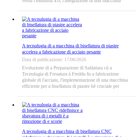
versu l'Industria 4.0, l'integrazione di una macchina
avanzata per bisellatura di piastre cù l'operazione remota
wireless hè diventata una tendenza maiò.
L'alimentazione manuale tradiziunale o a saldatura à
corta distanza...
A tecnulugia di a macchina di bisellatura di piastre
accelera a fabricazione di acciaio pesante
Data di publicazione: 17/06/2026
Evoluzione di a Preparazione di Saldatura cù a
Tecnulugia di Fresatura à Freddu In a fabricazione
globale di l'acciaiu, l'implementazione di una macchina
efficiente per a bisellatura di piastre hè cruciale per
l'integrità strutturale. Per eliminà a distorsione termica
periculosa è e zone affettate da u calore (HAZ) causate
da a torcia tradiziunale à ossigenu, l'in...
A tecnulugia di a macchina di bisellatura CNC