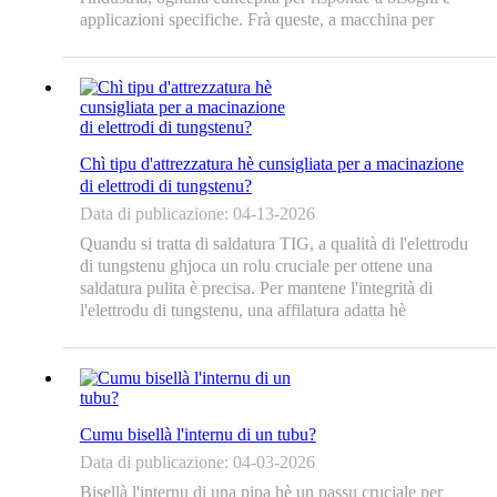
applicazioni specifiche. Frà queste, a macchina per
bisellatura di piastre metalliche, a macchina per
bisellatura di piastre per impieghi gravosi, a macchina
per bisellatura di bordi di piastre...
Chì tipu d'attrezzatura hè cunsigliata per a macinazione
di elettrodi di tungstenu?
Data di publicazione: 04-13-2026
Quandu si tratta di saldatura TIG, a qualità di l'elettrodu
di tungstenu ghjoca un rolu cruciale per ottene una
saldatura pulita è precisa. Per mantene l'integrità di
l'elettrodu di tungstenu, una affilatura adatta hè
essenziale. Questu ci porta à a quistione: chì tipu
d'attrezzatura hè r...
Cumu bisellà l'internu di un tubu?
Data di publicazione: 04-03-2026
Bisellà l'internu di una pipa hè un passu cruciale per