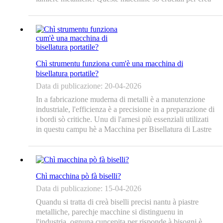
bordi bisellati nantu à e piastre, chì sò necessarii per varie
applicazioni, in...
Chì strumentu funziona cum'è una macchina di
bisellatura portatile?
Data di publicazione: 20-04-2026
In a fabricazione muderna di metalli è a manutenzione
industriale, l'efficienza è a precisione in a preparazione di
i bordi sò critiche. Unu di l'arnesi più essenziali utilizati
in questu campu hè a Macchina per Bisellatura di Lastre
di Metallo, una suluzione putente cuncepita per trasfurmà
lastre d'acciaio pesanti...
Chì macchina pò fà biselli?
Data di publicazione: 15-04-2026
Quandu si tratta di creà biselli precisi nantu à piastre
metalliche, parechje macchine si distinguenu in
l'industria, ognuna cuncepita per risponde à bisogni è