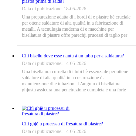
piastra prima di saldà?
Data di publicazione: 18-05-2026
Una preparazione adatta di i bordi di e piastre hè cruciale
per ottene saldature di alta qualità in a fabricazione di
metalli. A tecnulugia muderna di e macchine per
bisellatura di piastre offre parechji prucessi di taglio per
preparà e piastre d'acciaio per a saldatura, assicurendu
scanalature pulite è una penetrazione ottimale di e
saldature. ...
Chì bisellu deve esse nantu à un tubu per a saldatura?
Data di publicazione: 14-05-2026
Una bisellatura curretta di i tubi hè essenziale per ottene
saldature di alta qualità in a custruzzione è a
manutenzione di e tubazioni. L'angulu di bisellatura
ghjustu assicura una penetrazione cumpleta è una forte
integrità di i giunti. A tecnulugia muderna di e macchine
portatili per a bisellatura di tubi hà rivoluzionatu u modu
in cui i fabricatori preparanu l'estremità di i tubi per a
saldatura...
Chì ghjè u prucessu di fresatura di piastre?
Data di publicazione: 14-05-2026