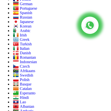
German
Portuguese
Spanish
Russian
Japanese
Korean
Arabic
Irish
Greek
Turkish
Italian
Danish
Romanian
Indonesian
Czech
Afrikaans
Swedish
Polish
Basque
Catalan
Esperanto
Hindi
Lao
Albanian
Amharic