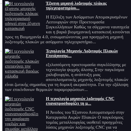
Έξυπνη μηχανή λοξοτομής πλάκας
τηλεχειριστηρίου...
Η Εξέλιξη των Ασύρματων Απομακρυσμένων
Λειτουργιών στην Προετοιμασία
Συγκολλήσεων Καθώς τα σύγχρονα ναυπηγεία
και η βαριά βιομηχανική κατασκευή κινούνται
προς τη Βιομηχανία 4.0, ενσωματώνοντας μια προηγμένη μηχανή
λοξοτομής πλακών με ασύρματο τηλεχειριστήριο...
Τεχνολογία Μηχανής Λοξοτομής Πλακών
Επιτάχυνσης...
εξελισσόμενη προετοιμασία συγκόλλησης με
τεχνολογία ψυχρής άλεσης Στην παγκόσμια
χαλυβουργία, η ανάπτυξη μιας
αποτελεσματικής μηχανής λοξοτομής πλακών
είναι ζωτικής σημασίας για τη δομική ακεραιότητα. Για την εξάλειψη
των επικίνδυνων θερμικών παραμορφώσεων...
Η τεχνολογία μηχανών λοξοτομής CNC
επαναπροσδιορίζει τη μ...
Η Άνοδος του Έξυπνου Αυτοματισμού στην
Κατεργασία Ακρών Πλακών Ο παγκόσμιος
τομέας μεταλλουργίας υιοθετεί προηγμένες
λύσεις μηχανών λοξοτομής CNC για να