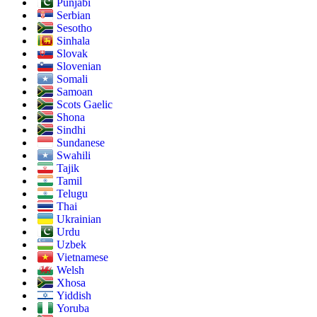
Punjabi
Serbian
Sesotho
Sinhala
Slovak
Slovenian
Somali
Samoan
Scots Gaelic
Shona
Sindhi
Sundanese
Swahili
Tajik
Tamil
Telugu
Thai
Ukrainian
Urdu
Uzbek
Vietnamese
Welsh
Xhosa
Yiddish
Yoruba