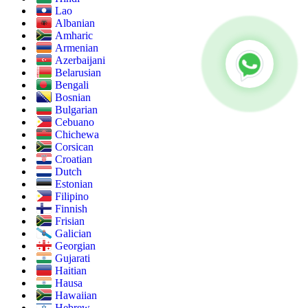
Lao
Albanian
Amharic
Armenian
Azerbaijani
Belarusian
Bengali
Bosnian
Bulgarian
Cebuano
Chichewa
Corsican
Croatian
Dutch
Estonian
Filipino
Finnish
Frisian
Galician
Georgian
Gujarati
Haitian
Hausa
Hawaiian
Hebrew