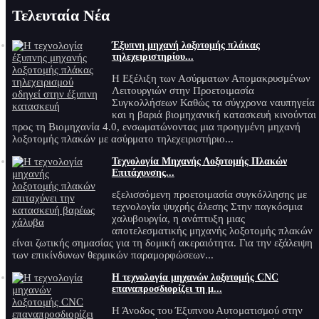
Τελευταία Νέα
Έξυπνη μηχανή λοξοτομής πλάκας
τηλεχειριστηρίου...
Η Εξέλιξη των Ασύρματων Απομακρυσμένων
Λειτουργιών στην Προετοιμασία
Συγκολλήσεων Καθώς τα σύγχρονα ναυπηγεία
και η βαριά βιομηχανική κατασκευή κινούνται
προς τη Βιομηχανία 4.0, ενσωματώνοντας μια προηγμένη μηχανή
λοξοτομής πλακών με ασύρματο τηλεχειριστήριο...
Τεχνολογία Μηχανής Λοξοτομής Πλακών
Επιτάχυνσης...
εξελισσόμενη προετοιμασία συγκόλλησης με
τεχνολογία ψυχρής άλεσης Στην παγκόσμια
χαλυβουργία, η ανάπτυξη μιας
αποτελεσματικής μηχανής λοξοτομής πλακών
είναι ζωτικής σημασίας για τη δομική ακεραιότητα. Για την εξάλειψη
των επικίνδυνων θερμικών παραμορφώσεων...
Η τεχνολογία μηχανών λοξοτομής CNC
επαναπροσδιορίζει τη μ...
Η Άνοδος του Έξυπνου Αυτοματισμού στην