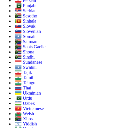
Persian
Punjabi
Serbian
Sesotho
Sinhala
Slovak
Slovenian
Somali
Samoan
Scots Gaelic
Shona
Sindhi
Sundanese
Swahili
Tajik
Tamil
Telugu
Thai
Ukrainian
Urdu
Uzbek
Vietnamese
Welsh
Xhosa
Yiddish