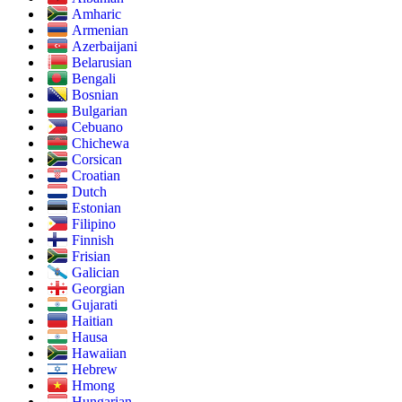
Amharic
Armenian
Azerbaijani
Belarusian
Bengali
Bosnian
Bulgarian
Cebuano
Chichewa
Corsican
Croatian
Dutch
Estonian
Filipino
Finnish
Frisian
Galician
Georgian
Gujarati
Haitian
Hausa
Hawaiian
Hebrew
Hmong
Hungarian