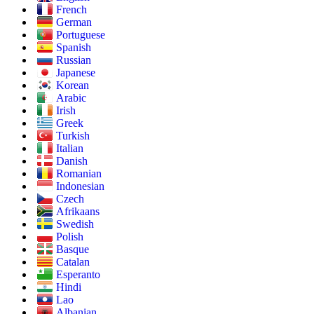
French
German
Portuguese
Spanish
Russian
Japanese
Korean
Arabic
Irish
Greek
Turkish
Italian
Danish
Romanian
Indonesian
Czech
Afrikaans
Swedish
Polish
Basque
Catalan
Esperanto
Hindi
Lao
Albanian