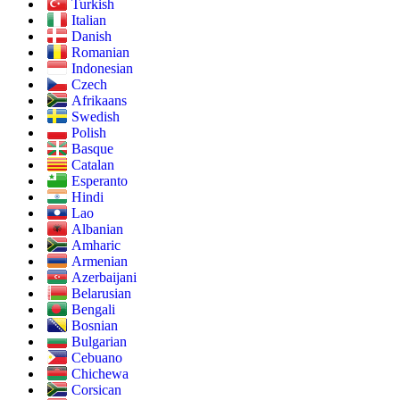
Turkish
Italian
Danish
Romanian
Indonesian
Czech
Afrikaans
Swedish
Polish
Basque
Catalan
Esperanto
Hindi
Lao
Albanian
Amharic
Armenian
Azerbaijani
Belarusian
Bengali
Bosnian
Bulgarian
Cebuano
Chichewa
Corsican