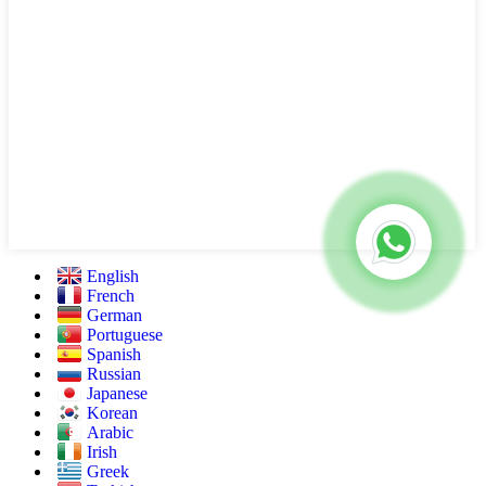
English
French
German
Portuguese
Spanish
Russian
Japanese
Korean
Arabic
Irish
Greek