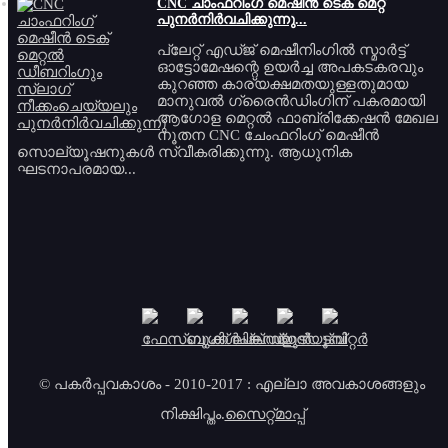
CNC ചാംഫറിംഗ് മെഷീൻ ടെക് മെറ്റ്
പുനർനിർവചിക്കുന്നു...
പ്ലേറ്റ് എഡ്ജ് മെഷീനിംഗിൽ സ്മാർട്ട്
ഓട്ടോമേഷന്റെ ഉയർച്ച അപകടകരവും
കുറഞ്ഞ കാര്യക്ഷമതയുള്ളതുമായ
മാനുവൽ ഗ്രൈൻഡിംഗിന് പകരമായി
ആഗോള മെറ്റൽ ഫാബ്രിക്കേഷൻ മേഖല
നൂതന CNC ചേംഫറിംഗ് മെഷീൻ
സൊല്യൂഷനുകൾ സ്വീകരിക്കുന്നു. ആധുനിക
ഘടനാപരമായ...
© പകർപ്പവകാശം - 2010-2017 : എല്ലാ അവകാശങ്ങളും
നിക്ഷിപ്തം.
സൈറ്റ്മാപ്പ്