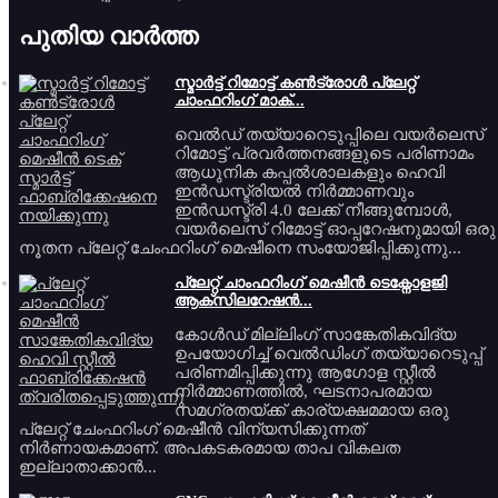
പുതിയ വാർത്ത
സ്മാർട്ട് റിമോട്ട് കൺട്രോൾ പ്ലേറ്റ്
ചാംഫറിംഗ് മാക്...
വെൽഡ് തയ്യാറെടുപ്പിലെ വയർലെസ്
റിമോട്ട് പ്രവർത്തനങ്ങളുടെ പരിണാമം
ആധുനിക കപ്പൽശാലകളും ഹെവി
ഇൻഡസ്ട്രിയൽ നിർമ്മാണവും
ഇൻഡസ്ട്രി 4.0 ലേക്ക് നീങ്ങുമ്പോൾ,
വയർലെസ് റിമോട്ട് ഓപ്പറേഷനുമായി ഒരു
നൂതന പ്ലേറ്റ് ചേംഫറിംഗ് മെഷീനെ സംയോജിപ്പിക്കുന്നു...
പ്ലേറ്റ് ചാംഫറിംഗ് മെഷീൻ ടെക്നോളജി
ആക്സിലറേഷൻ...
കോൾഡ് മില്ലിംഗ് സാങ്കേതികവിദ്യ
ഉപയോഗിച്ച് വെൽഡിംഗ് തയ്യാറെടുപ്പ്
പരിണമിപ്പിക്കുന്നു ആഗോള സ്റ്റീൽ
നിർമ്മാണത്തിൽ, ഘടനാപരമായ
സമഗ്രതയ്ക്ക് കാര്യക്ഷമമായ ഒരു
പ്ലേറ്റ് ചേംഫറിംഗ് മെഷീൻ വിന്യസിക്കുന്നത്
നിർണായകമാണ്. അപകടകരമായ താപ വികലത
ഇല്ലാതാക്കാൻ...