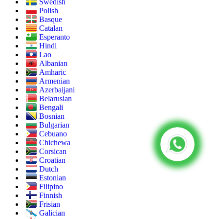
Swedish
Polish
Basque
Catalan
Esperanto
Hindi
Lao
Albanian
Amharic
Armenian
Azerbaijani
Belarusian
Bengali
Bosnian
Bulgarian
Cebuano
Chichewa
Corsican
Croatian
Dutch
Estonian
Filipino
Finnish
Frisian
Galician