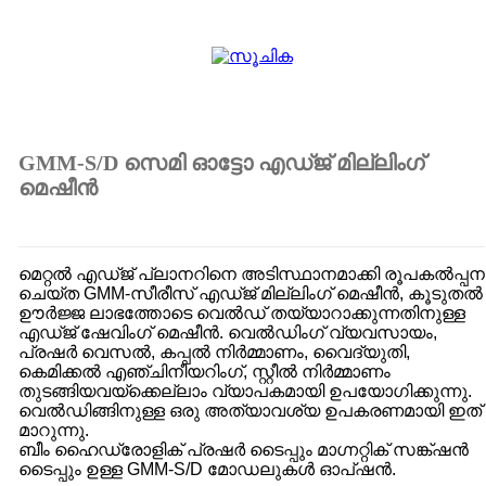
GMM-S/D സെമി ഓട്ടോ എഡ്ജ് മില്ലിംഗ്
മെഷീൻ
മെറ്റൽ എഡ്ജ് പ്ലാനറിനെ അടിസ്ഥാനമാക്കി രൂപകൽപ്പന
ചെയ്ത GMM-സീരീസ് എഡ്ജ് മില്ലിംഗ് മെഷീൻ, കൂടുതൽ
ഊർജ്ജ ലാഭത്തോടെ വെൽഡ് തയ്യാറാക്കുന്നതിനുള്ള
എഡ്ജ് ഷേവിംഗ് മെഷീൻ. വെൽഡിംഗ് വ്യവസായം,
പ്രഷർ വെസൽ, കപ്പൽ നിർമ്മാണം, വൈദ്യുതി,
കെമിക്കൽ എഞ്ചിനീയറിംഗ്, സ്റ്റീൽ നിർമ്മാണം
തുടങ്ങിയവയ്ക്കെല്ലാം വ്യാപകമായി ഉപയോഗിക്കുന്നു.
വെൽഡിങ്ങിനുള്ള ഒരു അത്യാവശ്യ ഉപകരണമായി ഇത്
മാറുന്നു.
ബീം ഹൈഡ്രോളിക് പ്രഷർ ടൈപ്പും മാഗ്നറ്റിക് സങ്ക്ഷൻ
ടൈപ്പും ഉള്ള GMM-S/D മോഡലുകൾ ഓപ്ഷൻ.