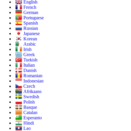
English
French
German
Portuguese
Spanish
Russian
Japanese
Korean
Arabic
Irish
Greek
Turkish
Italian
Danish
Romanian
Indonesian
Czech
Afrikaans
Swedish
Polish
Basque
Catalan
Esperanto
Hindi
Lao