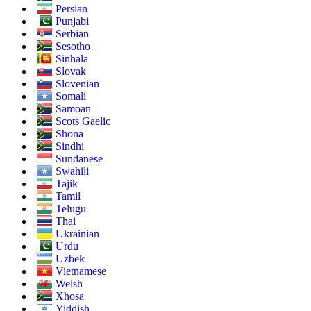
Persian
Punjabi
Serbian
Sesotho
Sinhala
Slovak
Slovenian
Somali
Samoan
Scots Gaelic
Shona
Sindhi
Sundanese
Swahili
Tajik
Tamil
Telugu
Thai
Ukrainian
Urdu
Uzbek
Vietnamese
Welsh
Xhosa
Yiddish