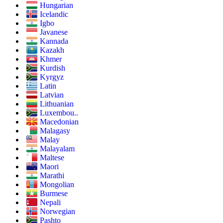
Hungarian
Icelandic
Igbo
Javanese
Kannada
Kazakh
Khmer
Kurdish
Kyrgyz
Latin
Latvian
Lithuanian
Luxembou..
Macedonian
Malagasy
Malay
Malayalam
Maltese
Maori
Marathi
Mongolian
Burmese
Nepali
Norwegian
Pashto