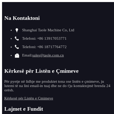
Na Kontaktoni
Shanghai Taole Machine Co, Ltd
Telefoni: +86 13917053771
Telefoni: +86 18717764772
Email:
sales@taole.com.cn
Kërkesë për Listën e Çmimeve
Për pyetje në lidhje me produktet tona ose listën e çmimeve, ju
lutemi të na lini email-in tuaj dhe ne do t'ju kontaktojmë brenda 24
orësh.
Kërkesë për Listën e Çmimeve
Lajmet e Fundit