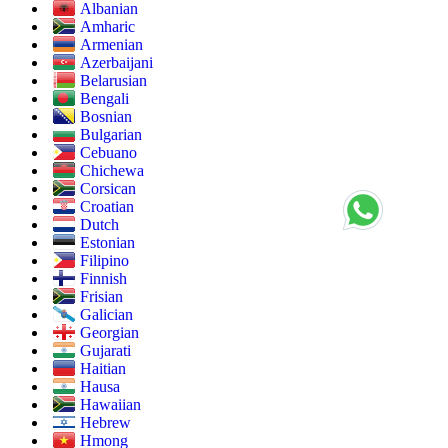
Albanian
Amharic
Armenian
Azerbaijani
Belarusian
Bengali
Bosnian
Bulgarian
Cebuano
Chichewa
Corsican
Croatian
Dutch
Estonian
Filipino
Finnish
Frisian
Galician
Georgian
Gujarati
Haitian
Hausa
Hawaiian
Hebrew
Hmong