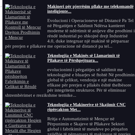
Makineri për pjerrësim pllake me telekomandë
inteligjente...
Evolucioni i Operacioneve në Distancë Pa Tel
në Përgatitjen e Saldimit Ndërsa kantieret
moderne të ndërtimit të anijeve dhe prodhimi i
rëndë industrial po shkojnë drejt Industrisë
4.0, duke integruar një makinë të përparuar
për prerjen e pllakave me operacione në distancë pa tel...
Teknologjia e Makinës së Llamarimit të
Pllakave të Përshpejtuara...
evolucionimi i përgatitjes së saldimit me
teknologjinë e bluarjes së ftohtë Në prodhimin
global të çelikut, vendosja e një makine
efikase për prerjen e pllakës është thelbësore
për integritetin strukturor. Për të eliminuar
shtrembërimet e rrezikshme termike...
Teknologjia e Makinerive të Skajimit CNC
ripërcakton Met...
Rritja e Automatizimit të Mençur në
Përpunimin e Skajeve të Pllakave Sektori
global i fabrikimit të metaleve po përqafon
zgjidhje të përparuara të makinave të prerjes