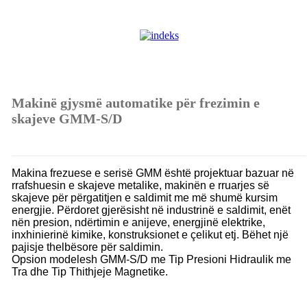
Makinë gjysmë automatike për frezimin e
skajeve GMM-S/D
Makina frezuese e serisë GMM është projektuar bazuar në
rrafshuesin e skajeve metalike, makinën e rruarjes së
skajeve për përgatitjen e saldimit me më shumë kursim
energjie. Përdoret gjerësisht në industrinë e saldimit, enët
nën presion, ndërtimin e anijeve, energjinë elektrike,
inxhinierinë kimike, konstruksionet e çelikut etj. Bëhet një
pajisje thelbësore për saldimin.
Opsion modelesh GMM-S/D me Tip Presioni Hidraulik me
Tra dhe Tip Thithjeje Magnetike.