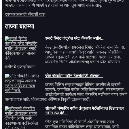
आमच्या उत्पादनांबद्दल किंवा दरपत्रकाबद्दल चौकशी करण्यासाठी, कृपया तुमचा ईमेल
आम्हाला कळवा आणि आम्ही २४ तासांच्या आत तुमच्याशी संपर्क साधू.
दरपत्रकासाठी चौकशी करा
ताज्या बातम्या
स्मार्ट रिमोट कंट्रोल प्लेट चॅम्फरिंग मशीन...
वेल्ड तयारीमधील वायरलेस रिमोट ऑपरेशन्सचा विकास.
आधुनिक जहाजबांधणी केंद्रे आणि अवजड औद्योगिक
उत्पादन इंडस्ट्री ४.० कडे वाटचाल करत असताना,
वायरलेस रिमोट ऑपरेशन्ससह प्रगत प्लेट चॅम्फरिंग
मशीनचे एकत्रीकरण...
प्लेट चॅम्फरिंग मशीन टेक्नॉलॉजी ॲक्सल...
कोल्ड मिलिंग तंत्रज्ञानाद्वारे वेल्डिंग तयारीमध्ये क्रांती
घडवणे. जागतिक स्टील फॅब्रिकेशनमध्ये, संरचनात्मक
अखंडतेसाठी कार्यक्षम प्लेट चॅम्फरिंग मशीनचा वापर करणे
अत्यावश्यक आहे. धोकादायक औष्णिक विकृती टाळण्यासाठी...
सीएनसी चॅम्फरिंग मशीन तंत्रज्ञान मेटॅलर्जिकल डिझाइनला
नवीन रूप देते...
प्लेट एज मशिनिंगमध्ये स्मार्ट ऑटोमेशनचा उदय.
जागतिक मेटल फॅब्रिकेशन क्षेत्र धोकादायक, कमी-