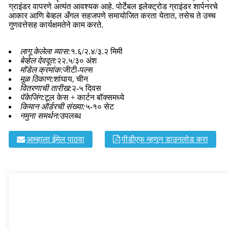
ग्राइंडर वापरणे अत्यंत आवश्यक आहे. पोर्टेबल इलेक्ट्रोड ग्राइंडर शार्पनरचे
आकार आणि बेव्हल अँगल सहजपणे समायोजित करता येतात, तसेच ते उच्च
गुणवत्तेसह कार्यक्षमतेने काम करते.
लागू केलेला व्यास:
१.६/२.४/३.२ मिमी
बेव्हेल देवदूत:
२२.५/३० अंश
मॉडेल क्रमांक:
जीटी-पल्स
मूळ ठिकाण:
शांघाय, चीन
वितरणाची तारीख:
२-५ दिवस
पॅकेजिंग:
टूल केस + कार्टन बॉक्समध्ये
किमान ऑर्डरची संख्या:
५-१० सेट
नमुना समर्थन:
उपलब्ध
आम्हाला ईमेल पाठवा
पीडीएफ म्हणून डाउनलोड करा