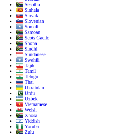
Sesotho
Sinhala
Slovak
Slovenian
Somali
Samoan
Scots Gaelic
Shona
Sindhi
Sundanese
Swahili
Tajik
Tamil
Telugu
Thai
Ukrainian
Urdu
Uzbek
Vietnamese
Welsh
Xhosa
Yiddish
Yoruba
Zulu