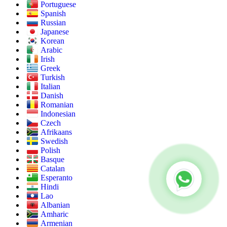
Portuguese
Spanish
Russian
Japanese
Korean
Arabic
Irish
Greek
Turkish
Italian
Danish
Romanian
Indonesian
Czech
Afrikaans
Swedish
Polish
Basque
Catalan
Esperanto
Hindi
Lao
Albanian
Amharic
Armenian