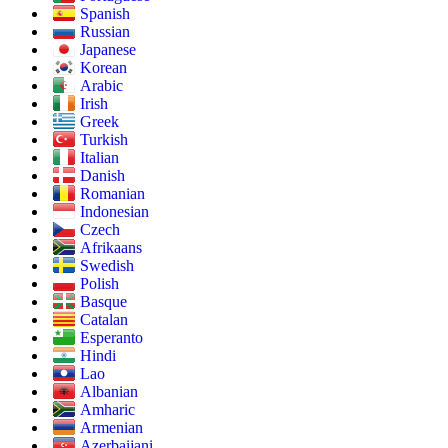
Spanish
Russian
Japanese
Korean
Arabic
Irish
Greek
Turkish
Italian
Danish
Romanian
Indonesian
Czech
Afrikaans
Swedish
Polish
Basque
Catalan
Esperanto
Hindi
Lao
Albanian
Amharic
Armenian
Azerbaijani