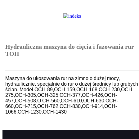
Hydrauliczna maszyna do cięcia i fazowania rur
TOH
Maszyna do ukosowania rur na zimno o dużej mocy,
hydraulicznie, specjalnie do rur o dużej średnicy lub grubych
ścian. Model OCH-89,OCH-159,OCH-168,OCH-230,OCH-
275,OCH-305,OCH-325,OCH-377,OCH-426,OCH-
457,OCH-508,O CH-560,OCH-610,OCH-630,OCH-
660,OCH-715,OCH-762,OCH-830,OCH-914,OCH-
1066,OCH-1230,OCH-1430