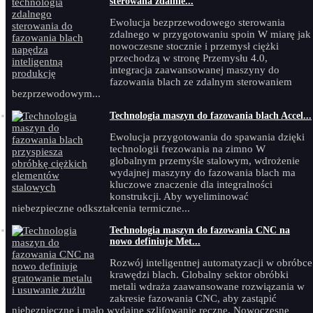
sterowana zdalnie...
Ewolucja bezprzewodowego sterowania
zdalnego w przygotowaniu spoin W miarę jak
nowoczesne stocznie i przemysł ciężki
przechodzą w stronę Przemysłu 4.0,
integracja zaawansowanej maszyny do
fazowania blach ze zdalnym sterowaniem
bezprzewodowym...
Technologia maszyn do fazowania blach Accel...
Ewolucja przygotowania do spawania dzięki
technologii frezowania na zimno W
globalnym przemyśle stalowym, wdrożenie
wydajnej maszyny do fazowania blach ma
kluczowe znaczenie dla integralności
konstrukcji. Aby wyeliminować
niebezpieczne odkształcenia termiczne...
Technologia maszyn do fazowania CNC na
nowo definiuje Met...
Rozwój inteligentnej automatyzacji w obróbce
krawędzi blach. Globalny sektor obróbki
metali wdraża zaawansowane rozwiązania w
zakresie fazowania CNC, aby zastąpić
niebezpieczne i mało wydajne szlifowanie ręczne. Nowoczesne