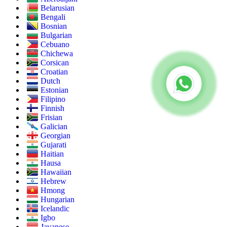
Belarusian
Bengali
Bosnian
Bulgarian
Cebuano
Chichewa
Corsican
Croatian
Dutch
Estonian
Filipino
Finnish
Frisian
Galician
Georgian
Gujarati
Haitian
Hausa
Hawaiian
Hebrew
Hmong
Hungarian
Icelandic
Igbo
Javanese