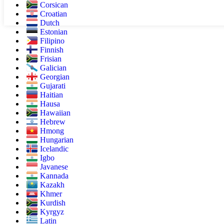
Corsican
Croatian
Dutch
Estonian
Filipino
Finnish
Frisian
Galician
Georgian
Gujarati
Haitian
Hausa
Hawaiian
Hebrew
Hmong
Hungarian
Icelandic
Igbo
Javanese
Kannada
Kazakh
Khmer
Kurdish
Kyrgyz
Latin