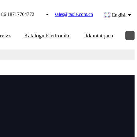
+86 18717764772
sales@taole.com.cn
English
rvizz
Katalogu Elettroniku
Ikkuntattjana
ku speċjalment għal dijametru tal-pajp kbir jew ħajt tqil.
H-325,OCH-377,OCH-426,OCH-457,OCH-508,O CH-
-914,OCH-1066,OCH-1230,OCH-1430