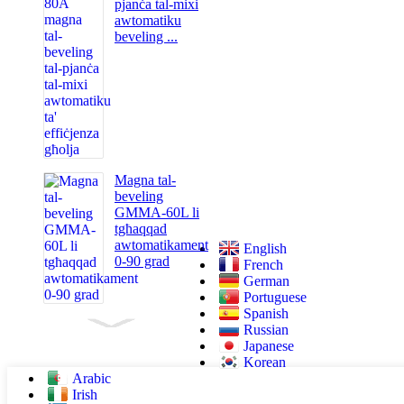
pjanċa tal-mixi
awtomatiku
beveling ...
Magna tal-
beveling
GMMA-60L li
tgħaqqad
awtomatikament
English
0-90 grad
French
German
Portuguese
Spanish
Russian
Japanese
Korean
Arabic
Irish