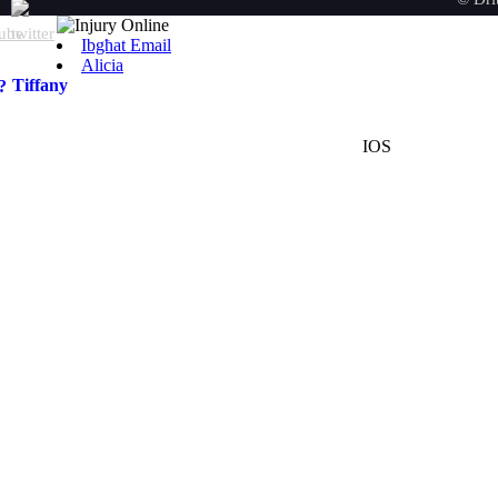
Ibgħat Email
Alicia
Tiffany
IOS