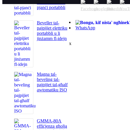
awtomatiku tal-
pjanċi portabbli
Beveller tal-
WhatsApp
pajpijiet elettriku
portabbli u li
jinżamm fl-idejn
x
Magna tal-
beveling tal-
pajpijiet tal-għalf
awtomatiku ISO
GMMA-80A
effiċjenza għolja