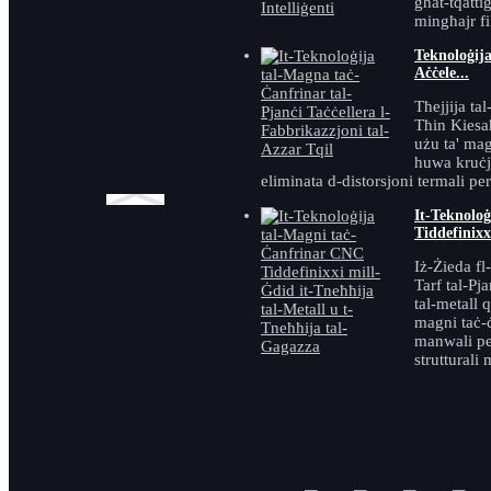
għat-tqatti
Magna li tiffaċċja l-
mingħajr fil
flanġ
Teknoloġija
Aċċele...
Tħejjija tal
Tħin Kiesaħ
Prodotti Karatteristiċi
użu ta' mag
huwa kruċjal
eliminata d-distorsjoni termali per
It-Teknolo
Tiddefinixx
Magna tal-
Iż-Żieda fl
beveling tal-
Tarf tal-Pja
qiegħ tal-metall
tal-metall 
TMM-100U miċ-
magni taċ-ċ
manwali per
Ċina ma...
strutturali 
Beveler