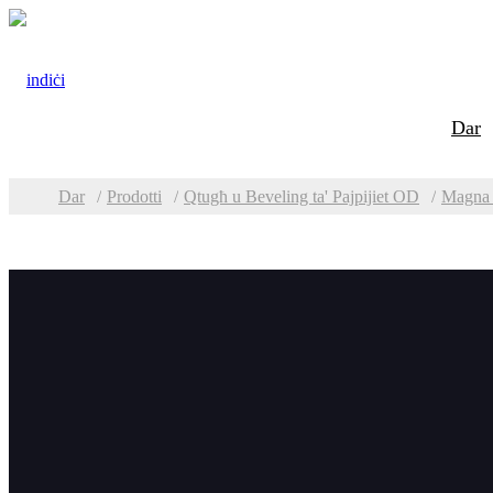
Dar
Dar
Prodotti
Qtugħ u Beveling ta' Pajpijiet OD
Magna t
Kategoriji
Magn
Tħin u Beveling tal-
Magni t
Pjanċi
Mudel
560,O
Magna tat-tħin tat-tarf
tal-pjanċa TMM