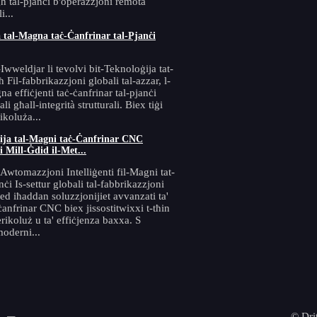
għ tal-pjanċi b'operazzjoni remota
i...
 tal-Magna taċ-Ċanfrinar tal-Pjanċi
-Iwweldjar li tevolvi bit-Teknoloġija tat-
 Fil-fabbrikazzjoni globali tal-azzar, l-
na effiċjenti taċ-ċanfrinar tal-pjanċi
i għall-integrità strutturali. Biex tiġi
ikoluża...
ġija tal-Magni taċ-Ċanfrinar CNC
i Mill-Ġdid il-Met...
-Awtomazzjoni Intelliġenti fil-Magni tat-
nċi Is-settur globali tal-fabbrikazzjoni
qed iħaddan soluzzjonijiet avvanzati ta'
anfrinar CNC biex jissostitwixxi t-tħin
ikoluż u ta' effiċjenza baxxa. S
moderni...
© Drit