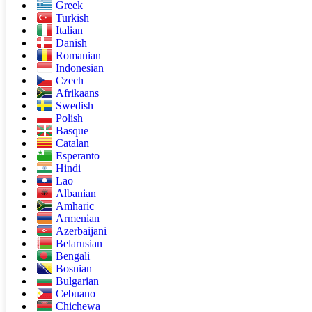
Greek
Turkish
Italian
Danish
Romanian
Indonesian
Czech
Afrikaans
Swedish
Polish
Basque
Catalan
Esperanto
Hindi
Lao
Albanian
Amharic
Armenian
Azerbaijani
Belarusian
Bengali
Bosnian
Bulgarian
Cebuano
Chichewa