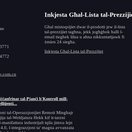
Inkjesta Għal-Lista tal-Prezziji
Għal mistoqsijiet dwar il-prodotti jew il-lista
ne
tal-prezzijiet tagħna, jekk jogħġbok ħalli l-
email tiegħek lilna u aħna nikkuntattjawk fi
żmien 24 siegħa.
53771
Inkjesta Għal-Lista tal-Prezzijiet
64772
e.com.cn
ċċanfrinar tal-Pjanċi b'Kontroll mill-
liġenti...
oni tal-Operazzjonijiet Remoti Mingħajr
jjija tal-Weldjatura Hekk kif it-tarzni
-manifattura industrijali tqila jimxu lejn
a 4.0, l-integrazzjoni ta' magna avvanzata