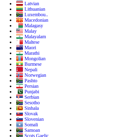
Latvian
Lithuanian
Luxembou..
Macedonian
Malagasy
Malay
Malayalam
Maltese
Maori
Marathi
Mongolian
Burmese
Nepali
Norwegian
Pashto
Persian
Punjabi
Serbian
Sesotho
Sinhala
Slovak
Slovenian
Somali
Samoan
Scots Gaelic