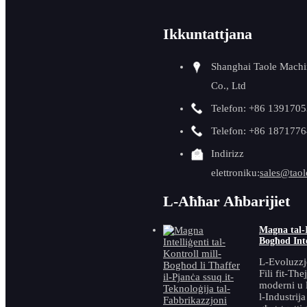
Tħin tat-Tarf tal-Folja
Ikkuntattjana
CNC
Shanghai Taole Machi
Qtugħ u Beveling ta'
Co., Ltd
Pajpijiet OD
Telefon: +86 139170
It-Tarf tat-Tarf u t-
Telefon: +86 187177
Indirizz
Tneħħija tal-Gagazza
elettroniku:
sales@taol
Bevelning tal-Pajpijiet
L-Aħħar Aħbarijiet
tal-ID
Magna tal-I
Assistenza għall-
Bogħod Intel
Iwweldjar
L-Evoluzzj
Fili fit-Tħe
moderni u l
Aċċessorji tal-Beveling
l-Industrij