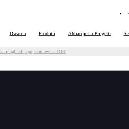
Dwarna
Prodotti
Aħbarijiet u Proġetti
Se
al-qtugħ tal-pajpijiet idrawliċi TOH
a tal-qtugħ tal-pajpijiet idrawliċi TOH
aċ-ċanfrin tat-tqattigħ kiesaħ tal-pajp b'qawwa għolja mill-idrawli
l OCH-89,OCH-159,OCH-168,OCH-230,OCH-275,OCH-305,OC
CH-610,OCH-630,OCH-660,OCH-715,OCH-762,OCH-830,OCH