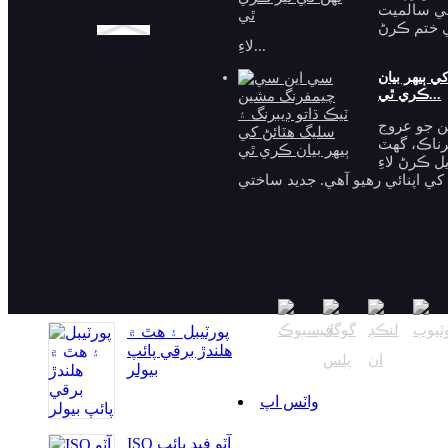
ي سالميت
ي ختم ڪرڻ
لاءِ...
ٻيهر بيان
چين مان TMM-
ڪري ٿي...
100U ڌاتو هيٺان
ن جو عروج
بيولنگ ​​مشين...
رناڪ، گھٽ
 ڪرڻ لاءِ
پورٽيبل خودڪار
پليٽ بيولر
پورٽيبل ۽ هٿ ۾
هلندڙ برقي پائپ
بيولر
واٽس اپ
ISO آٽو فيڊ پائپ