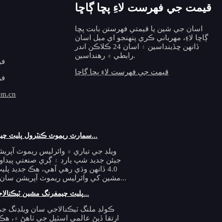
قيمت جي فهرست لاءِ پڇا ڳاڇا
اسان جي شين يا قيمتي فهرستن بابت پڇا
ڳاڇا لاءِ، مهرباني ڪري پنهنجو اي ميل اسان
ڏانهن ڇڏينداسين ۽ اسان 24 ڪلاڪن اندر
رابطي ۾ رهنداسين.
فون: 
قيمت جي فهرست لاءِ پڇا ڳاڇا
فون: 
om.cn
سمارٽ ريموٽ ڪنٽرول پليٽ چيمفرنگ ميڪ...
ويلڊ جي تياري ۾ وائرليس ريموٽ آپريشن
جيئن جديد شپ يارڊ ۽ ڳري صنعتي پيداو
4.0 ڏانهن وڌي رهي آهي، هڪ جديد پل
مشين کي وائرليس ريموٽ آپريشن سان ضم ڪندي...
پليٽ چيمفرنگ مشين ٽيڪنالاجي تيز ڪرڻ...
ڪولڊ ملنگ ٽيڪنالاجي سان ويلڊنگ جي
ارتقا ڏيڻ عالمي اسٽيل جي ٺاھڻ ۾، هڪ