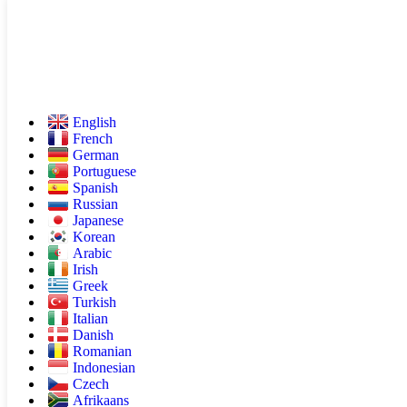
English
French
German
Portuguese
Spanish
Russian
Japanese
Korean
Arabic
Irish
Greek
Turkish
Italian
Danish
Romanian
Indonesian
Czech
Afrikaans