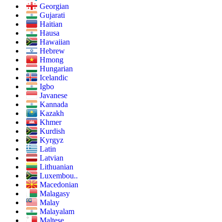
Georgian
Gujarati
Haitian
Hausa
Hawaiian
Hebrew
Hmong
Hungarian
Icelandic
Igbo
Javanese
Kannada
Kazakh
Khmer
Kurdish
Kyrgyz
Latin
Latvian
Lithuanian
Luxembou..
Macedonian
Malagasy
Malay
Malayalam
Maltese