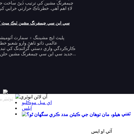
چيمفرنگ مشين کي ترتيب ڏيڻ ساخت ج
لاءِ اهم آهي. خطرناڪ حرارتي خرابي ک
سي اين سي چيمفرنگ مشين ٽيڪ ميٽ کي 
پليٽ ايج مشيننگ ۾ سمارٽ آٽوميش
عالمي ڌاتو ٺاھڻ وارو شعبو خط
ڪارڪردگي واري دستي گرائنڊنگ کي تبديل
جديد سي اين سي چيمفرنگ مشين حلن کي اپنائي رهيو آهي. جديد ساختي...
اي ميل موڪليو
ايلس
ٽفني
آئي او ايس