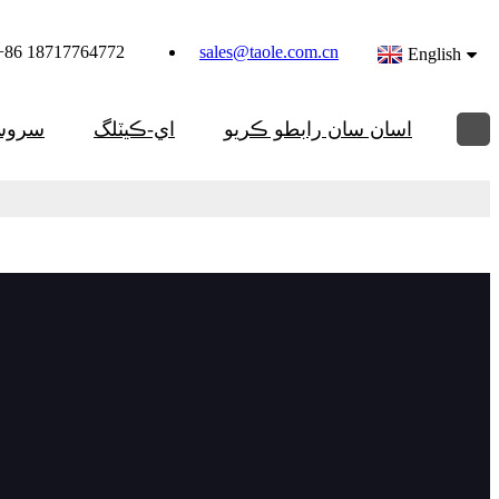
+86 18717764772
sales@taole.com.cn
English
اسان سان رابطو ڪريو
اي-ڪيٽلگ
سرو
ا
وڌيڪ ڪارڪرد