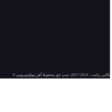
© ڪاپي رائيٽ - 2010-2017: سڀ حق محفوظ آهن.
سائيٽ ميپ