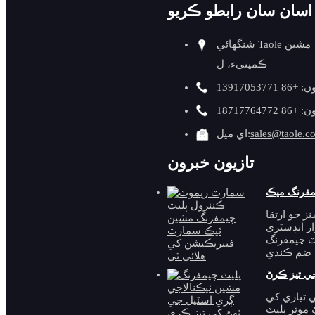
اسان سان رابطو ڪريو
ملنگ
شنگھائي Taole مشين
او ڊي پائپ ڪٽڻ ۽
ڪمپنيء، ل
بيولنگ
+86 13917053771
ڪنڊ گول ڪرڻ ۽
+86 18717764772
سليگ هٽائڻ
sales@taole.c
اي ميل:
سڃاڻپ پائپ بيولنگ
تازيون خبرون
ويلڊنگ اسسٽ
بيولنگ ​​لوازمات
ز جو ارتقا
ار انڊسٽري
يٽ چيمفرنگ
فلانج فيسنگ مشين
فيچر پراڊڪٽس
 تياري کي
 موثر پليٽ