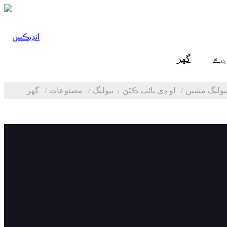
 ۾
گھر
يولنگ ​​مشين
او ڊي پائپ ڪٽڻ ۽ بيولنگ
مصنوعات
گھر
درجا بندي
​مشين
پليٽ بيولنگ ​​۽ ملنگ
ٽي ايم ايم پليٽ ايج
ملنگ مشين
سي اين سي شيٽ ايج