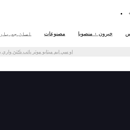
س
خبرون ۽ منصوبا
مصنوعات
اسان جي باري
او سي ايم ميٽابو موٽر پائپ ڪٽڻ واري ب
و سي ايم ميٽابو موٽر پائپ ڪٽڻ واري بيولنگ ​
گي لاءِ METABO موٽر سان اليڪٽريڪل پائپ ڪٽڻ واري بيولنگ ​​مشين