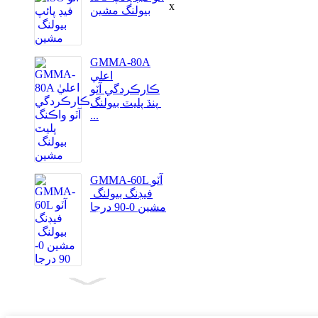
x
بيولنگ ​​مشين
GMMA-80A
اعلي
ڪارڪردگي آٽو
پنڌ پليٽ بيولنگ ​​
...
GMMA-60L آٽو
فيڊنگ بيولنگ ​​
مشين 0-90 درجا