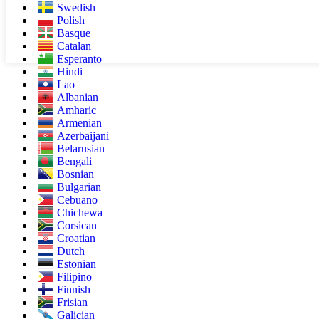
Swedish
Polish
Basque
Catalan
Esperanto
Hindi
Lao
Albanian
Amharic
Armenian
Azerbaijani
Belarusian
Bengali
Bosnian
Bulgarian
Cebuano
Chichewa
Corsican
Croatian
Dutch
Estonian
Filipino
Finnish
Frisian
Galician