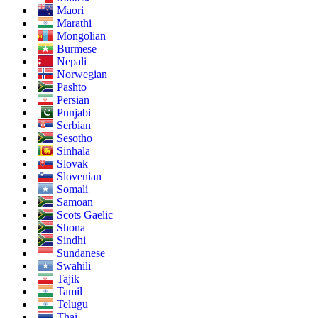
Maori
Marathi
Mongolian
Burmese
Nepali
Norwegian
Pashto
Persian
Punjabi
Serbian
Sesotho
Sinhala
Slovak
Slovenian
Somali
Samoan
Scots Gaelic
Shona
Sindhi
Sundanese
Swahili
Tajik
Tamil
Telugu
Thai