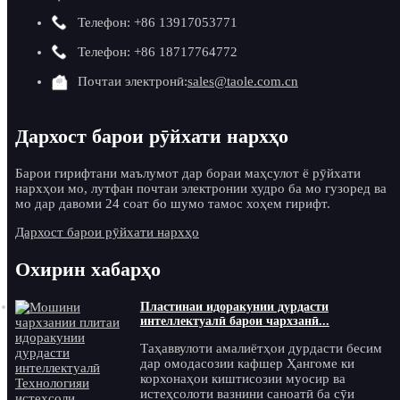
Телефон: +86 13917053771
Телефон: +86 18717764772
Почтаи электронӣ:
sales@taole.com.cn
Дархост барои рӯйхати нархҳо
Барои гирифтани маълумот дар бораи маҳсулот ё рӯйхати
нархҳои мо, лутфан почтаи электронии худро ба мо гузоред ва
мо дар давоми 24 соат бо шумо тамос хоҳем гирифт.
Дархост барои рӯйхати нархҳо
Охирин хабарҳо
Пластинаи идоракунии дурдасти
интеллектуалӣ барои чархзанӣ...
Таҳаввулоти амалиётҳои дурдасти бесим
дар омодасозии кафшер Ҳангоме ки
корхонаҳои киштисозии муосир ва
истеҳсолоти вазнини саноатӣ ба сӯи