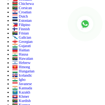
Chichewa
Corsican
Croatian
Dutch
Estonian
Filipino
Finnish
Frisian
Galician
Georgian
Gujarati
Haitian
Hausa
Hawaiian
Hebrew
Hmong
Hungarian
Icelandic
Igbo
Javanese
Kannada
Kazakh
Khmer
Kurdish
Kyrgyz