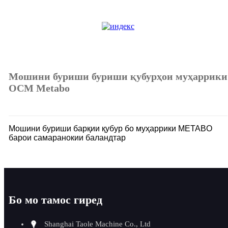
Мошини буриши буриши қубурҳои муҳаррики
OCM Metabo
Мошини буриши барқии қубур бо муҳаррики METABO
барои самаранокии баландтар
Бо мо тамос гиред
Shanghai Taole Machine Co., Ltd