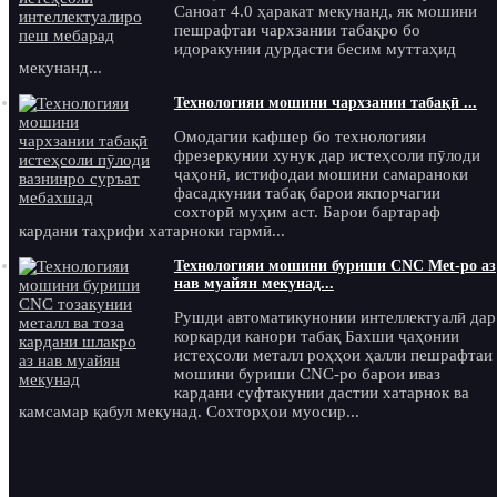
Саноат 4.0 ҳаракат мекунанд, як мошини
пешрафтаи чархзании табақро бо
идоракунии дурдасти бесим муттаҳид
мекунанд...
Технологияи мошини чархзании табақӣ ...
Омодагии кафшер бо технологияи
фрезеркунии хунук дар истеҳсоли пӯлоди
ҷаҳонӣ, истифодаи мошини самараноки
фасадкунии табақ барои якпорчагии
сохторӣ муҳим аст. Барои бартараф
кардани таҳрифи хатарноки гармӣ...
Технологияи мошини буриши CNC Met-ро аз
нав муайян мекунад...
Рушди автоматикунонии интеллектуалӣ дар
коркарди канори табақ Бахши ҷаҳонии
истеҳсоли металл роҳҳои ҳалли пешрафтаи
мошини буриши CNC-ро барои иваз
кардани суфтакунии дастии хатарнок ва
камсамар қабул мекунад. Сохторҳои муосир...