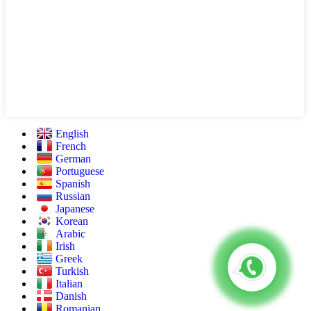
English
French
German
Portuguese
Spanish
Russian
Japanese
Korean
Arabic
Irish
Greek
Turkish
Italian
Danish
Romanian