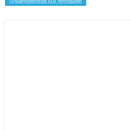
ჩამოტვირთეთ PDF ფორმატში