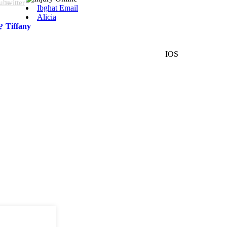
Ibgħat Email
Alicia
Tiffany
IOS