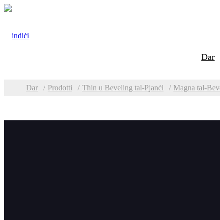
Dar
Dar
Prodotti
Tħin u Beveling tal-Pjanċi
Magna tal-Beve
Kategoriji
Magn
Tħin u Beveling tal-
GBM hija
Pjanċi
azzar.
Huwa ta
Magna tat-tħin tat-tarf
GBM-12D
tal-pjanċa TMM