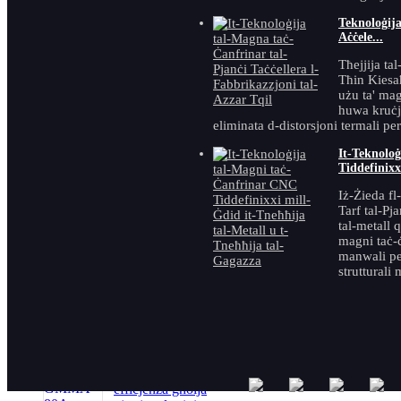
awtomatiku tal-
pjanċi portabbli
Teknoloġija
Aċċele...
Tħejjija tal
Beveller tal-
Tħin Kiesaħ
pajpijiet elettriku
użu ta' mag
portabbli u li
huwa kruċjal
jinżamm fl-idejn
eliminata d-distorsjoni termali per
It-Teknolo
Tiddefinixx
Iż-Żieda fl
Tarf tal-Pja
tal-metall 
Magna tal-
magni taċ-ċ
beveling tal-
manwali per
pajpijiet tal-għalf
strutturali 
awtomatiku ISO
GMMA-80A
effiċjenza għolja