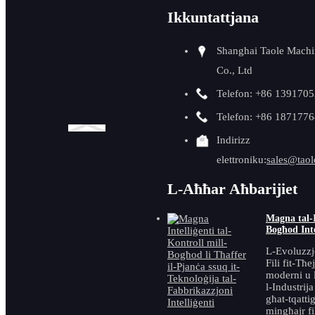
Magna li tiffaċċja l-
Ikkuntattjana
flanġ
Shanghai Taole Machi
Co., Ltd
Prodotti Karatteristiċi
Telefon: +86 139170
Telefon: +86 187177
Indirizz
elettroniku:
sales@taol
Magna tal-
beveling tal-
L-Aħħar Aħbarijiet
qiegħ tal-metall
TMM-100U miċ-
Magna tal-I
Ċina ma...
Bogħod Intel
L-Evoluzzj
Fili fit-Tħe
moderni u l
l-Industrij
għat-tqatti
Beveler
mingħajr fil