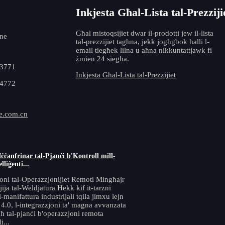
Inkjesta Għal-Lista tal-Prezziji
Għal mistoqsijiet dwar il-prodotti jew il-lista
ne
tal-prezzijiet tagħna, jekk jogħġbok ħalli l-
email tiegħek lilna u aħna nikkuntattjawk fi
żmien 24 siegħa.
53771
Inkjesta Għal-Lista tal-Prezzijiet
64772
e.com.cn
ċċanfrinar tal-Pjanċi b'Kontroll mill-
liġenti...
oni tal-Operazzjonijiet Remoti Mingħajr
jjija tal-Weldjatura Hekk kif it-tarzni
-manifattura industrijali tqila jimxu lejn
a 4.0, l-integrazzjoni ta' magna avvanzata
għ tal-pjanċi b'operazzjoni remota
i...