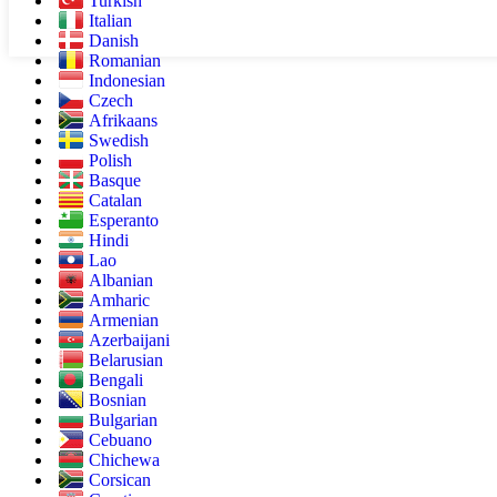
Turkish
Italian
Danish
Romanian
Indonesian
Czech
Afrikaans
Swedish
Polish
Basque
Catalan
Esperanto
Hindi
Lao
Albanian
Amharic
Armenian
Azerbaijani
Belarusian
Bengali
Bosnian
Bulgarian
Cebuano
Chichewa
Corsican