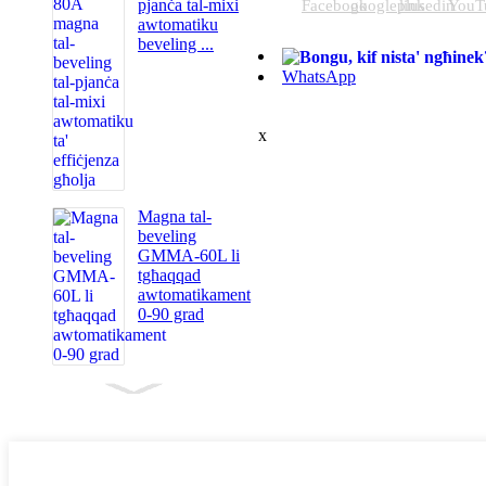
pjanċa tal-mixi
awtomatiku
beveling ...
WhatsApp
x
Magna tal-
beveling
GMMA-60L li
tgħaqqad
awtomatikament
0-90 grad