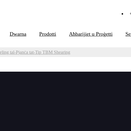
Dwarna
Prodotti
Aħbarijiet u Proġetti
Se
ling tal-Pjanċa tat-Tip TBM Shearing
a tal-Beveling tal-Pjanċa tat-Tip TBM She
 tip ta' magna tat-tqattigħ tal-metall tat-tip shearing billi tuża xafr
t-tip li jimxi flimkien ma' tarf tal-pjanċa b'veloċità għolja ta'
, GBM-12D-R, GBM-16D u GBM-16D-R għal għażla b'firxa ta' ħidma 