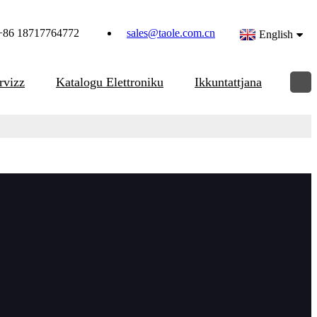
+86 18717764772
sales@taole.com.cn
English
rvizz
Katalogu Elettroniku
Ikkuntattjana
aring
a tal-cutter li tintuża ħafna għall-industrija tal-istruttura tal-
 madwar 1.5-2.8 metri kull minuta. Bil-mudelli GBM-6D, GBM-6D-T,
varjata għal tipi multipli ta' folji tal-metall.