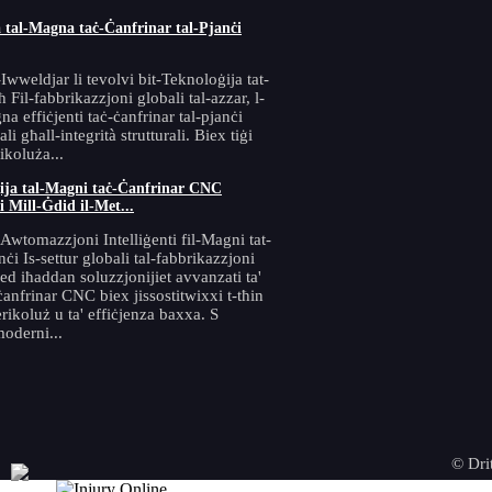
 tal-Magna taċ-Ċanfrinar tal-Pjanċi
-Iwweldjar li tevolvi bit-Teknoloġija tat-
 Fil-fabbrikazzjoni globali tal-azzar, l-
na effiċjenti taċ-ċanfrinar tal-pjanċi
i għall-integrità strutturali. Biex tiġi
ikoluża...
ġija tal-Magni taċ-Ċanfrinar CNC
i Mill-Ġdid il-Met...
-Awtomazzjoni Intelliġenti fil-Magni tat-
nċi Is-settur globali tal-fabbrikazzjoni
qed iħaddan soluzzjonijiet avvanzati ta'
anfrinar CNC biex jissostitwixxi t-tħin
ikoluż u ta' effiċjenza baxxa. S
moderni...
© Drit