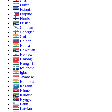
Croatian
Dutch
Estonian
Filipino
Finnish
Frisian
Galician
Georgian
Gujarati
Haitian
Hausa
Hawaiian
Hebrew
Hmong
Hungarian
Icelandic
Igbo
Javanese
Kannada
Kazakh
Khmer
Kurdish
Kyrgyz
Latin
Latvian