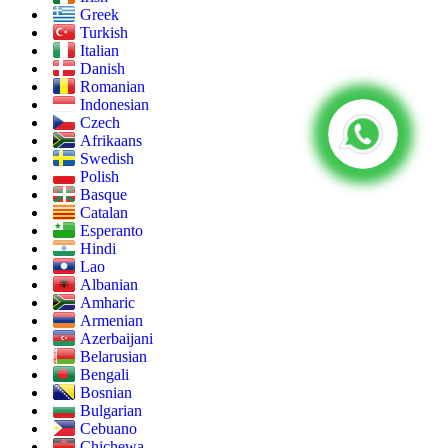
Greek
Turkish
Italian
Danish
Romanian
Indonesian
Czech
Afrikaans
Swedish
Polish
Basque
Catalan
Esperanto
Hindi
Lao
Albanian
Amharic
Armenian
Azerbaijani
Belarusian
Bengali
Bosnian
Bulgarian
Cebuano
Chichewa