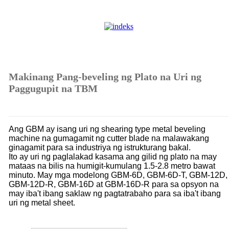
Makinang Pang-beveling ng Plato na Uri ng
Paggugupit na TBM
Ang GBM ay isang uri ng shearing type metal beveling
machine na gumagamit ng cutter blade na malawakang
ginagamit para sa industriya ng istrukturang bakal.
Ito ay uri ng paglalakad kasama ang gilid ng plato na may
mataas na bilis na humigit-kumulang 1.5-2.8 metro bawat
minuto. May mga modelong GBM-6D, GBM-6D-T, GBM-12D,
GBM-12D-R, GBM-16D at GBM-16D-R para sa opsyon na
may iba't ibang saklaw ng pagtatrabaho para sa iba't ibang
uri ng metal sheet.