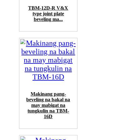
TBM-12D-R V&X
type joint plate
beveling ma...
Makinang pang-
beveling na bakal na
may mabigat na
tungkulin na TBM-
16D