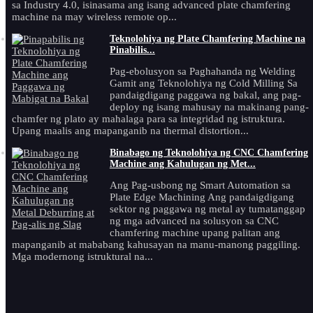
sa Industry 4.0, isinasama ang isang advanced plate chamfering
machine na may wireless remote op...
Teknolohiya ng Plate Chamfering Machine na
Pinabilis...
Pag-ebolusyon sa Paghahanda ng Welding
Gamit ang Teknolohiya ng Cold Milling Sa
pandaigdigang paggawa ng bakal, ang pag-
deploy ng isang mahusay na makinang pang-
chamfer ng plato ay mahalaga para sa integridad ng istruktura.
Upang maalis ang mapanganib na thermal distortion...
Binabago ng Teknolohiya ng CNC Chamfering
Machine ang Kahulugan ng Met...
Ang Pag-usbong ng Smart Automation sa
Plate Edge Machining Ang pandaigdigang
sektor ng paggawa ng metal ay tumatanggap
ng mga advanced na solusyon sa CNC
chamfering machine upang palitan ang
mapanganib at mababang kahusayan na manu-manong paggiling.
Mga modernong istruktural na...