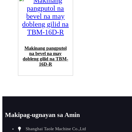
Makinang pangputol
na bevel na may
dobleng gilid na TBM-
16D-R
Makipag-ugnayan sa Amin
Shanghai Taole Machine Co.,Ltd