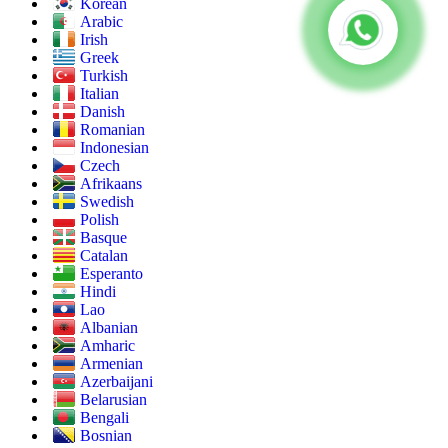
Korean
Arabic
Irish
Greek
Turkish
Italian
Danish
Romanian
Indonesian
Czech
Afrikaans
Swedish
Polish
Basque
Catalan
Esperanto
Hindi
Lao
Albanian
Amharic
Armenian
Azerbaijani
Belarusian
Bengali
Bosnian