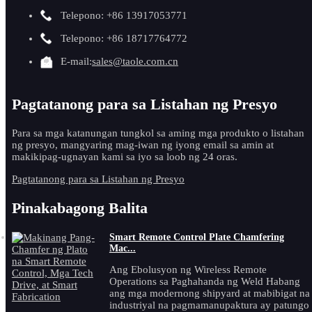
Telepono: +86 13917053771
Telepono: +86 18717764772
E-mail:
sales@taole.com.cn
Pagtatanong para sa Listahan ng Presyo
Para sa mga katanungan tungkol sa aming mga produkto o listahan
ng presyo, mangyaring mag-iwan ng iyong email sa amin at
makikipag-ugnayan kami sa iyo sa loob ng 24 oras.
Pagtatanong para sa Listahan ng Presyo
Pinakabagong Balita
Smart Remote Control Plate Chamfering
Mac...
Ang Ebolusyon ng Wireless Remote
Operations sa Paghahanda ng Weld Habang
ang mga modernong shipyard at mabibigat na
industriyal na pagmamanupaktura ay patungo