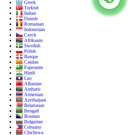
Greek
Turkish
Italian
Danish
Romanian
Indonesian
Czech
Afrikaans
Swedish
Polish
Basque
Catalan
Esperanto
Hindi
Lao
Albanian
Amharic
Armenian
Azerbaijani
Belarusian
Bengali
Bosnian
Bulgarian
Cebuano
Chichewa