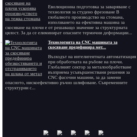
Еволюционна подготовка за заваряване с
технология за студено фрезоване В
глобалното производство на стомана,
използването на ефективна машина за
скосяване на плочи е от решаващо значение за структурната
цялост. За да се елиминират опасните термични деформации...
Технологията на CNC машината за
скосяване предефинира мет...
Възходът на интелигентната автоматизация
при обработката на ръбове на плочи.
Глобалният сектор за металообработване
възприема усъвършенствани решения за
CNC фасочни машини, за да замени
опасното, нискоефективно ръчно шлифоване. Съвременните
структурни с...