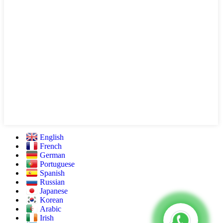
English
French
German
Portuguese
Spanish
Russian
Japanese
Korean
Arabic
Irish