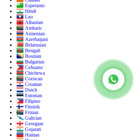
Esperanto
Hindi
Lao
Albanian
Amharic
Armenian
Azerbaijani
Belarusian
Bengali
Bosnian
Bulgarian
Cebuano
Chichewa
Corsican
Croatian
Dutch
Estonian
Filipino
Finnish
Frisian
Galician
Georgian
Gujarati
Haitian