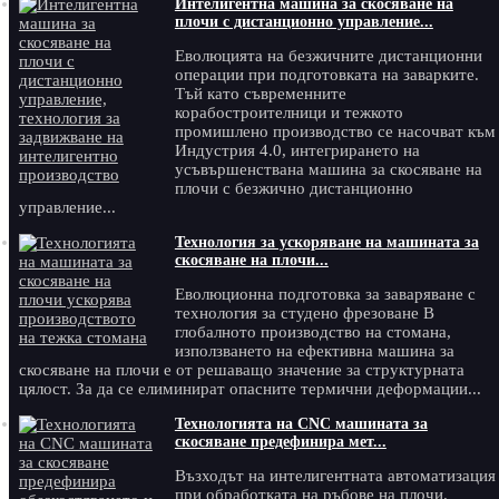
Интелигентна машина за скосяване на
плочи с дистанционно управление...
Еволюцията на безжичните дистанционни
операции при подготовката на заварките.
Тъй като съвременните
корабостроителници и тежкото
промишлено производство се насочват към
Индустрия 4.0, интегрирането на
усъвършенствана машина за скосяване на
плочи с безжично дистанционно
управление...
Технология за ускоряване на машината за
скосяване на плочи...
Еволюционна подготовка за заваряване с
технология за студено фрезоване В
глобалното производство на стомана,
използването на ефективна машина за
скосяване на плочи е от решаващо значение за структурната
цялост. За да се елиминират опасните термични деформации...
Технологията на CNC машината за
скосяване предефинира мет...
Възходът на интелигентната автоматизация
при обработката на ръбове на плочи.