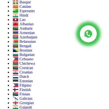
Basque
Catalan
Esperanto
Hindi
Lao
Albanian
Amharic
Armenian
Azerbaijani
Belarusian
Bengali
Bosnian
Bulgarian
Cebuano
Chichewa
Corsican
Croatian
Dutch
Estonian
Filipino
Finnish
Frisian
Galician
Georgian
Gujarati