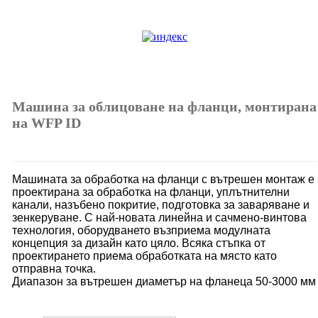
Машина за облицоване на фланци, монтирана
на WFP ID
Машината за обработка на фланци с вътрешен монтаж е
проектирана за обработка на фланци, уплътнителни
канали, назъбено покритие, подготовка за заваряване и
зенкеруване. С най-новата линейна и сачмено-винтова
технология, оборудването възприема модулната
концепция за дизайн като цяло. Всяка стъпка от
проектирането приема обработката на място като
отправна точка.
Диапазон за вътрешен диаметър на фланеца 50-3000 мм