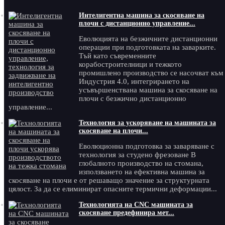
Интелигентна машина за скосяване на
плочи с дистанционно управление...
Еволюцията на безжичните дистанционни
операции при подготовката на заварките.
Тъй като съвременните
корабостроителници и тежкото
промишлено производство се насочват към
Индустрия 4.0, интегрирането на
усъвършенствана машина за скосяване на
плочи с безжично дистанционно
управление...
Технология за ускоряване на машината за
скосяване на плочи...
Еволюционна подготовка за заваряване с
технология за студено фрезоване В
глобалното производство на стомана,
използването на ефективна машина за
скосяване на плочи е от решаващо значение за структурната
цялост. За да се елиминират опасните термични деформации...
Технологията на CNC машината за
скосяване предефинира мет...