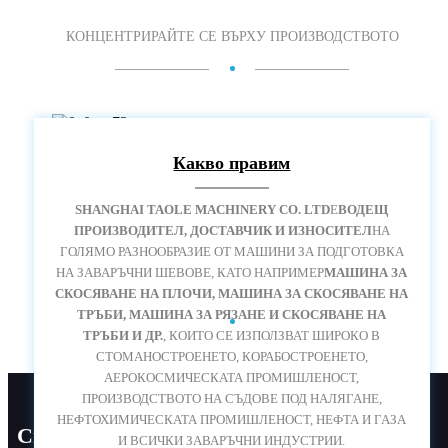
КОНЦЕНТРИРАЙТЕ СЕ ВЪРХУ ПРОИЗВОДСТВОТО
Какво правим
SHANGHAI TAOLE MACHINERY CO. LTD
Е
ВОДЕЩ
ПРОИЗВОДИТЕЛ, ДОСТАВЧИК И ИЗНОСИТЕЛ
НА
ГОЛЯМО РАЗНООБРАЗИЕ ОТ МАШИНИ ЗА ПОДГОТОВКА
НА ЗАВАРЪЧНИ ШЕВОВЕ, КАТО НАПРИМЕР
МАШИНА ЗА
МАШИНИ ЗА СКАСИРАНЕ НА ПЛОЧИ И ТРЪБИ
СКОСЯВАНЕ НА ПЛОЧИ, МАШИНА ЗА СКОСЯВАНЕ НА
ТРЪБИ, МАШИНА ЗА РЯЗАНЕ И СКОСЯВАНЕ НА
ТРЪБИ И ДР.
, КОИТО СЕ ИЗПОЛЗВАТ ШИРОКО В
СТОМАНОСТРОЕНЕТО, КОРАБОСТРОЕНЕТО,
АЕРОКОСМИЧЕСКАТА ПРОМИШЛЕНОСТ,
ПРОИЗВОДСТВОТО НА СЪДОВЕ ПОД НАЛЯГАНЕ,
НЕФТОХИМИЧЕСКАТА ПРОМИШЛЕНОСТ, НЕФТА И ГАЗА
Свържете се с нас
И ВСИЧКИ ЗАВАРЪЧНИ ИНДУСТРИИ.