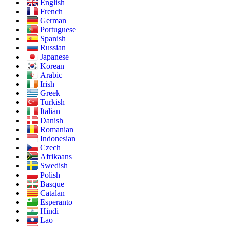
English
French
German
Portuguese
Spanish
Russian
Japanese
Korean
Arabic
Irish
Greek
Turkish
Italian
Danish
Romanian
Indonesian
Czech
Afrikaans
Swedish
Polish
Basque
Catalan
Esperanto
Hindi
Lao