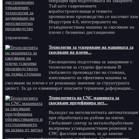
операции при подготовката на заварките.
Тъй като съвременните
корабостроителници и тежкото
промишлено производство се насочват към
Индустрия 4.0, интегрирането на
усъвършенствана машина за скосяване на
плочи с безжично дистанционно
управление...
Технология за ускоряване на машината за
скосяване на плочи...
Еволюционна подготовка за заваряване с
технология за студено фрезоване В
глобалното производство на стомана,
използването на ефективна машина за
скосяване на плочи е от решаващо значение за структурната
цялост. За да се елиминират опасните термични деформации...
Технологията на CNC машината за
скосяване предефинира мет...
Възходът на интелигентната автоматизация
при обработката на ръбове на плочи.
Глобалният сектор за металообработване
възприема усъвършенствани решения за
CNC фасочни машини, за да замени
опасното, нискоефективно ръчно шлифоване. Съвременните