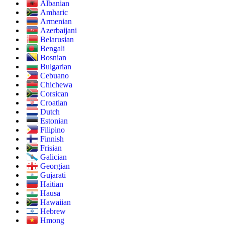
Albanian
Amharic
Armenian
Azerbaijani
Belarusian
Bengali
Bosnian
Bulgarian
Cebuano
Chichewa
Corsican
Croatian
Dutch
Estonian
Filipino
Finnish
Frisian
Galician
Georgian
Gujarati
Haitian
Hausa
Hawaiian
Hebrew
Hmong