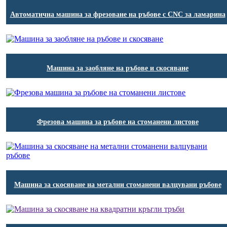
Автоматична машина за фрезоване на ръбове с CNC за ламарина
Машина за заобляне на ръбове и скосяване
Фрезова машина за ръбове на стоманени листове
Машина за скосяване на метални стоманени валцувани ръбове