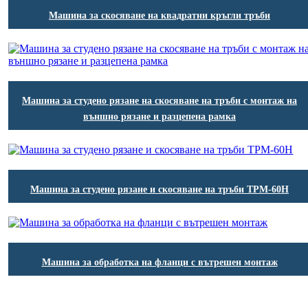
Машина за скосяване на квадратни кръгли тръби
Машина за студено рязане на скосяване на тръби с монтаж на
външно рязане и разцепена рамка
Машина за студено рязане и скосяване на тръби TPM-60H
Машина за обработка на фланци с вътрешен монтаж