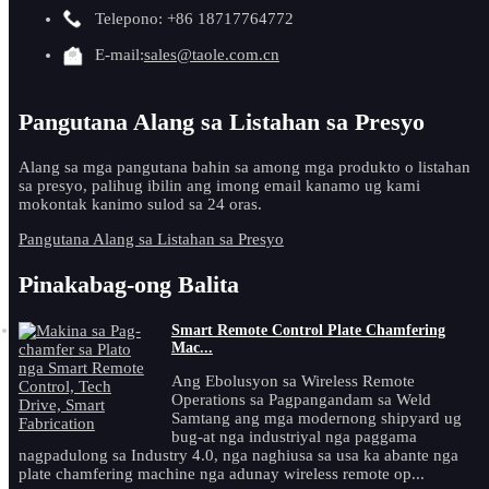
Telepono: +86 18717764772
E-mail:
sales@taole.com.cn
Pangutana Alang sa Listahan sa Presyo
Alang sa mga pangutana bahin sa among mga produkto o listahan
sa presyo, palihug ibilin ang imong email kanamo ug kami
mokontak kanimo sulod sa 24 oras.
Pangutana Alang sa Listahan sa Presyo
Pinakabag-ong Balita
Smart Remote Control Plate Chamfering
Mac...
Ang Ebolusyon sa Wireless Remote
Operations sa Pagpangandam sa Weld
Samtang ang mga modernong shipyard ug
bug-at nga industriyal nga paggama
nagpadulong sa Industry 4.0, nga naghiusa sa usa ka abante nga
plate chamfering machine nga adunay wireless remote op...