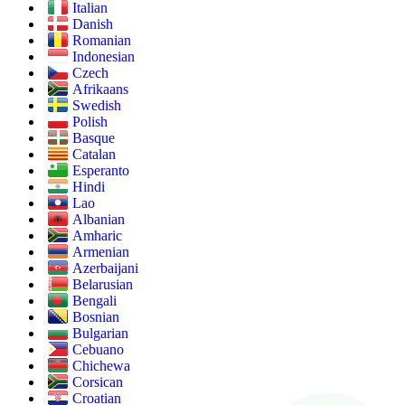
Italian
Danish
Romanian
Indonesian
Czech
Afrikaans
Swedish
Polish
Basque
Catalan
Esperanto
Hindi
Lao
Albanian
Amharic
Armenian
Azerbaijani
Belarusian
Bengali
Bosnian
Bulgarian
Cebuano
Chichewa
Corsican
Croatian