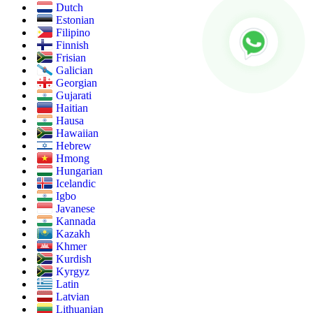
Dutch
Estonian
Filipino
Finnish
Frisian
Galician
Georgian
Gujarati
Haitian
Hausa
Hawaiian
Hebrew
Hmong
Hungarian
Icelandic
Igbo
Javanese
Kannada
Kazakh
Khmer
Kurdish
Kyrgyz
Latin
Latvian
Lithuanian