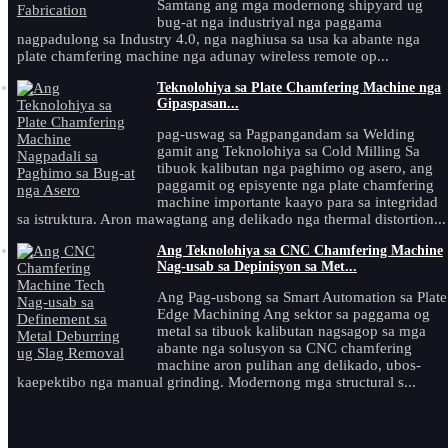
Samtang ang mga modernong shipyard ug
bug-at nga industriyal nga paggama
nagpadulong sa Industry 4.0, nga naghiusa sa usa ka abante nga
plate chamfering machine nga adunay wireless remote op...
Teknolohiya sa Plate Chamfering Machine nga
Gipaspasan...
pag-uswag sa Pagpangandam sa Welding
gamit ang Teknolohiya sa Cold Milling Sa
tibuok kalibutan nga paghimo og asero, ang
paggamit og episyente nga plate chamfering
machine importante kaayo para sa integridad
sa istruktura. Aron mawagtang ang delikado nga thermal distortion...
Ang Teknolohiya sa CNC Chamfering Machine
Nag-usab sa Depinisyon sa Met...
Ang Pag-usbong sa Smart Automation sa Plate
Edge Machining Ang sektor sa paggama og
metal sa tibuok kalibutan nagsagop sa mga
abante nga solusyon sa CNC chamfering
machine aron pulihan ang delikado, ubos-
kaepektibo nga manual grinding. Modernong mga structural s...