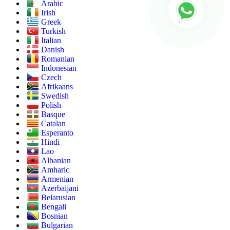
Arabic
Irish
Greek
Turkish
Italian
Danish
Romanian
Indonesian
Czech
Afrikaans
Swedish
Polish
Basque
Catalan
Esperanto
Hindi
Lao
Albanian
Amharic
Armenian
Azerbaijani
Belarusian
Bengali
Bosnian
Bulgarian