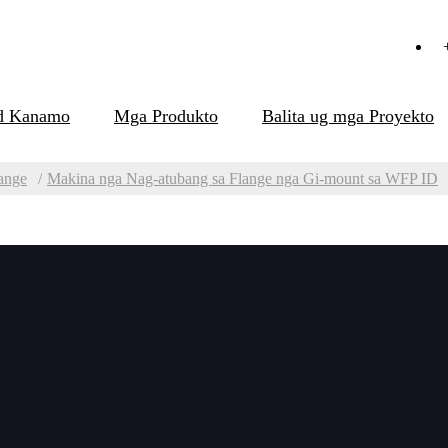
d Kanamo
Mga Produkto
Balita ug mga Proyekto
ange
Makina nga Nag-atubang sa Flange nga Gi-mount sa WFP ID
na nga Nag-atubang sa Flange nga Gi-mou
mounted flange facing machine gidisenyo alang sa Flange facing
 pinakabag-o nga teknolohiya sa line ug ball screw, ang kaga
 matag lakang sa disenyo naghimo sa field processing isip si
para sa flange ID 50-3000mm