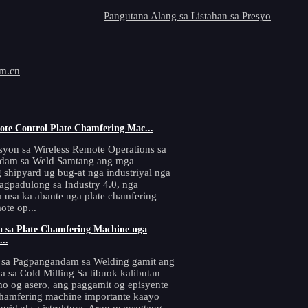
Pangutana Alang sa Listahan sa Presyo
om.cn
te Control Plate Chamfering Mac...
yon sa Wireless Remote Operations sa
dam sa Weld Samtang ang mga
shipyard ug bug-at nga industriyal nga
gpadulong sa Industry 4.0, nga
a usa ka abante nga plate chamfering
ote op...
a sa Plate Chamfering Machine nga
..
 sa Pagpangandam sa Welding gamit ang
a sa Cold Milling Sa tibuok kalibutan
o og asero, ang paggamit og episyente
chamfering machine importante kaayo