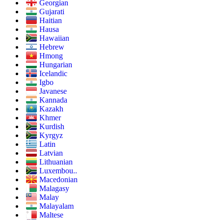
Georgian
Gujarati
Haitian
Hausa
Hawaiian
Hebrew
Hmong
Hungarian
Icelandic
Igbo
Javanese
Kannada
Kazakh
Khmer
Kurdish
Kyrgyz
Latin
Latvian
Lithuanian
Luxembou..
Macedonian
Malagasy
Malay
Malayalam
Maltese