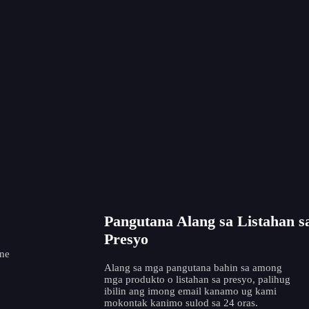
Taas nga Epektibo nga Internal nga
RTJ Grooves Pneumatic ...
Pangutana Alang sa Listahan s
Presyo
ne
Alang sa mga pangutana bahin sa among
mga produkto o listahan sa presyo, palihug
ibilin ang imong email kanamo ug kami
mokontak kanimo sulod sa 24 oras.