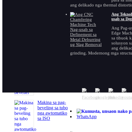
para sa in
ang delikado nga thermal distortio
Ang Teknol
Madaladala nga
usab sa Dep
awtomatikong
Ang Pag-us
beveler sa plato
Edge Machi
sa tibuok 
solusyon s
ang delika
grinding. Modernong mga structur
Madaladala ug
handheld nga
electric pipe
beveller
Makina sa pag-
beveling sa tubo
nga awtomatiko
WhatsApp
sa ISO