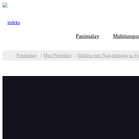
Panimalay
Mahitungo
Panimalay
Mga Produkto
Makina nga Nag-atubang sa Fl
Mga Kategorya
Maki
Pag-beveling ug
Ang ID 
Paggaling sa Plato
Uban sa
an. Ang
Makina sa Paggaling sa
Sakup 
Ngilit sa Plato sa TMM