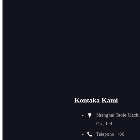
Paggaling sa Ngilit sa
CNC Sheet
Pagputol ug Pag-
beveling sa Tubo sa
OD
Pagtangtang sa
Paglibot ug Pag-itsa sa
Ngilit
Kontaka Kami
Pag-beveling sa ID
Shanghai Taole Machi
Pipe
Co., Ltd
Tabang sa Pagwelding
Telepono: +86