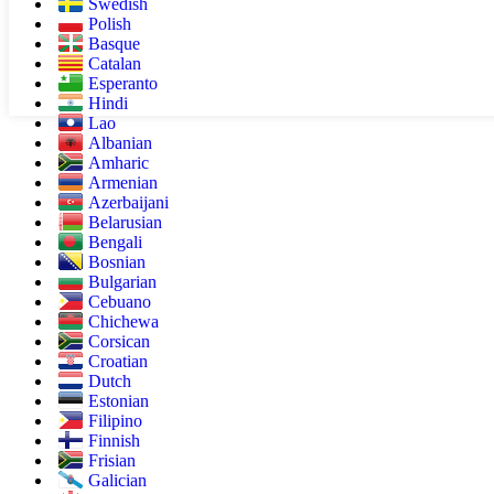
Swedish
Polish
Basque
Catalan
Esperanto
Hindi
Lao
Albanian
Amharic
Armenian
Azerbaijani
Belarusian
Bengali
Bosnian
Bulgarian
Cebuano
Chichewa
Corsican
Croatian
Dutch
Estonian
Filipino
Finnish
Frisian
Galician