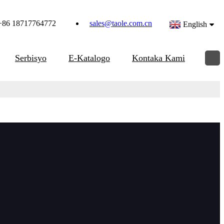
+86 18717764772
sales@taole.com.cn
English
Serbisyo
E-Katalogo
Kontaka Kami
nt sa WFP ID
, seal groove, serrated finish, weld prep. ug counterboring.
mitan nagsagop sa konsepto sa modular design sa kinatibuk-
nugdanan.