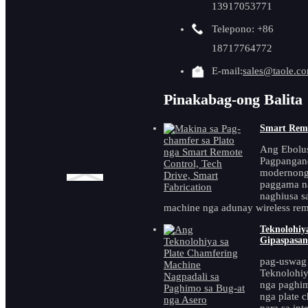
Mga Kagamitan sa
13917053771
Telepono: +86
Beveling
18717764772
Makina nga Nag-
E-mail:
sales@taole.c
atubang sa Flange
Pinakabag-ong Balita
Smart Remo
Mga Produkto nga Gipili
Ang Ebolus
Pagpangan
modernong 
paggama na
naghiusa s
machine nga adunay wireless rem
TMM-100U
metal bottom
Teknolohiy
Gipaspasan.
beveling machine
gikan sa china
pag-uswag
ma ...
Teknolohiy
nga paghim
nga plate 