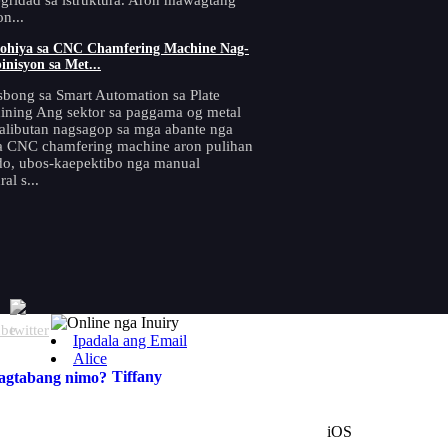
tegridad sa istruktura. Aron mawagtang
n...
ohiya sa CNC Chamfering Machine Nag-
inisyon sa Met...
bong sa Smart Automation sa Plate
ning Ang sektor sa paggama og metal
kalibutan nagsagop sa mga abante nga
a CNC chamfering machine aron pulihan
do, ubos-kaepektibo nga manual
al s...
Ipadala ang Email
Alice
Tiffany
iOS