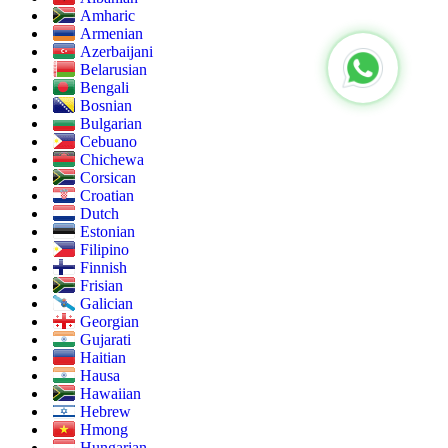
Amharic
Armenian
Azerbaijani
Belarusian
Bengali
Bosnian
Bulgarian
Cebuano
Chichewa
Corsican
Croatian
Dutch
Estonian
Filipino
Finnish
Frisian
Galician
Georgian
Gujarati
Haitian
Hausa
Hawaiian
Hebrew
Hmong
Hungarian