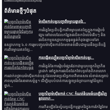
ព័ត៌មានថ្មីៗបំផុត
ម៉ាស៊ីនកាត់បន្ទះបញ្ជាពីចម្ងាយឆ្លាតវៃ...
ការវិវត្តនៃប្រតិបត្តិការពីចម្ងាយឥតខ្សែក្នុងការរៀបចំ
ផ្សារ នៅពេលដែលកន្លែងផលិតកប៉ាល់ទំនើបៗ និង
ផលិតកម្មឧស្សាហកម្មធុនធ្ងន់កំពុងឆ្ពោះទៅរក
ឧស្សាហកម្ម ៤.០ ការរួមបញ្ចូលម៉ាស៊ីនកាត់គែមចានទំនើបជាមួយនឹងប្រតិបត្តិ
ការពីចម្ងាយឥតខ្សែ...
ការបង្កើនល្បឿនបច្ចេកវិទ្យាម៉ាស៊ីនកាត់បន្ទះ...
ការវិវត្តន៍នៃការរៀបចំផ្សារដែកជាមួយបច្ចេកវិទ្យាកិន
ត្រជាក់ នៅក្នុងការផលិតដែកថែបទូទាំងពិភពលោក
ការដាក់ពង្រាយម៉ាស៊ីនកាត់បន្ទះដែលមានប្រសិទ្ធភាពគឺមានសារៈសំខាន់សម្រាប់
ភាពសុចរិតនៃរចនាសម្ព័ន្ធ។ ដើម្បីលុបបំបាត់ការបង្ខូចទ្រង់ទ្រាយកម្ដៅដ៏គ្រោះ
ថ្នាក់...
បច្ចេកវិទ្យាម៉ាស៊ីនកាត់ CNC កំណត់និយមន័យឡើងវិញ
នូវលោហៈ...
ការកើនឡើងនៃស្វ័យប្រវត្តិកម្មឆ្លាតវៃក្នុងការកែច្នៃគែម