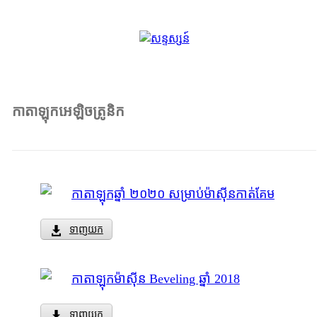
កាតាឡុកអេឡិចត្រូនិក
កាតាឡុកឆ្នាំ ២០២០ សម្រាប់ម៉ាស៊ីនកាត់គែម
ទាញយក
កាតាឡុកម៉ាស៊ីន Beveling ឆ្នាំ 2018
ទាញយក