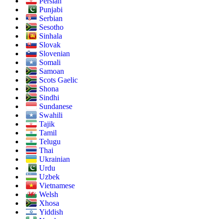
Persian
Punjabi
Serbian
Sesotho
Sinhala
Slovak
Slovenian
Somali
Samoan
Scots Gaelic
Shona
Sindhi
Sundanese
Swahili
Tajik
Tamil
Telugu
Thai
Ukrainian
Urdu
Uzbek
Vietnamese
Welsh
Xhosa
Yiddish