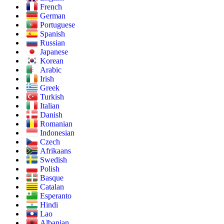
French
German
Portuguese
Spanish
Russian
Japanese
Korean
Arabic
Irish
Greek
Turkish
Italian
Danish
Romanian
Indonesian
Czech
Afrikaans
Swedish
Polish
Basque
Catalan
Esperanto
Hindi
Lao
Albanian