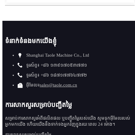
ទំនាក់ទំនងមកយើងខ្ញុំ
Shanghai Taole Machine Co., Ltd
ទូរស័ព្ទ៖ +៨៦ ១៣៩១៧០៥៣៧៧១
ទូរស័ព្ទ៖ +៨៦ ១៨៧១៧៧៦៤៧៧២
អ៊ីមែល៖
sales@taole.com.cn
ការសាកសួរសម្រាប់បញ្ជីតម្លៃ
សម្រាប់ការសាកសួរអំពីផលិតផល ឬបញ្ជីតម្លៃរបស់យើង សូមទុកអ៊ីមែលរបស់
អ្នកមកយើង ហើយយើងនឹងទាក់ទងអ្នកវិញក្នុងរយៈពេល 24 ម៉ោង។
ការសាកសួរសម្រាប់បញ្ជីតម្លៃ