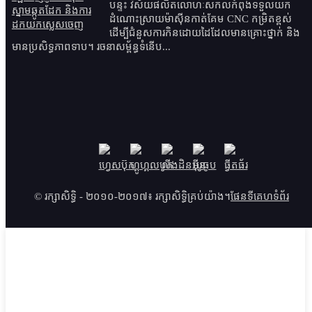
បន្ទះ វិស័យផលិតលោហៈសកលកំពុងទទួលយក
ដំណោះស្រាយម៉ាស៊ីនកាត់គែម CNC កម្រិតខ្ពស់
ដើម្បីជំនួសការកិនដោយដៃដែលមានគ្រោះថ្នាក់ និង
មានប្រសិទ្ធភាពទាប។ រចនាសម្ព័ន្ធទំនើប...
© រក្សាសិទ្ធិ - ២០១០-២០១៧៖ រក្សាសិទ្ធិគ្រប់យ៉ាង។
ផែនទីគេហទំព័រ