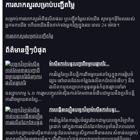
ការសាកសួរសម្រាប់បញ្ជីតម្លៃ
សម្រាប់ការសាកសួរអំពីផលិតផល ឬបញ្ជីតម្លៃរបស់យើង សូមទុកអ៊ីមែលរបស់
អ្នកមកយើង ហើយយើងនឹងទាក់ទងអ្នកវិញក្នុងរយៈពេល 24 ម៉ោង។
ការសាកសួរសម្រាប់បញ្ជីតម្លៃ
ព័ត៌មានថ្មីៗបំផុត
ម៉ាស៊ីនកាត់បន្ទះបញ្ជាពីចម្ងាយឆ្លាតវៃ...
ការវិវត្តនៃប្រតិបត្តិការពីចម្ងាយឥតខ្សែក្នុងការរៀបចំ
ផ្សារ នៅពេលដែលកន្លែងផលិតកប៉ាល់ទំនើបៗ និង
ផលិតកម្មឧស្សាហកម្មធុនធ្ងន់កំពុងឆ្ពោះទៅរក
ឧស្សាហកម្ម ៤.០ ការរួមបញ្ចូលម៉ាស៊ីនកាត់គែមចានទំនើបជាមួយនឹងប្រតិបត្តិ
ការពីចម្ងាយឥតខ្សែ...
ការបង្កើនល្បឿនបច្ចេកវិទ្យាម៉ាស៊ីនកាត់បន្ទះ...
ការវិវត្តន៍នៃការរៀបចំផ្សារដែកជាមួយបច្ចេកវិទ្យាកិន
ត្រជាក់ នៅក្នុងការផលិតដែកថែបទូទាំងពិភពលោក
ការដាក់ពង្រាយម៉ាស៊ីនកាត់បន្ទះដែលមានប្រសិទ្ធភាពគឺមានសារៈសំខាន់សម្រាប់
ភាពសុចរិតនៃរចនាសម្ព័ន្ធ។ ដើម្បីលុបបំបាត់ការបង្ខូចទ្រង់ទ្រាយកម្ដៅដ៏គ្រោះ