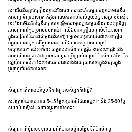
ក: យើងនឹងភ្ជាប់គ្រឿងបន្លាស់ដែលពាក់បានរហ័សមួយចំនួនជាមួយនឹង
ការបញ្ជាទិញរបស់អ្នក ក៏ដូចជាឧបករណ៍ចាំបាច់មួយចំនួនសម្រាប់ម៉ាស៊ីន
នេះ ដែលមិនគិតថ្លៃនឹងត្រូវបានផ្ញើមកជាមួយគ្នាជាមួយនឹងការបញ្ជាទិញ
របស់អ្នកនៅក្នុងប្រអប់ឧបករណ៍។ យើងមានគ្រឿងបន្លាស់ទាំងអស់នៅ
ក្នុងសៀវភៅណែនាំជាមួយនឹងបញ្ជី។ អ្នកអាចប្រាប់យើងពីលេខគ្រឿង
បន្លាស់របស់អ្នកនៅថ្ងៃអនាគត។ យើងអាចគាំទ្រអ្នកបានគ្រប់
មធ្យោបាយ។ លើសពីនេះ សម្រាប់ម៉ាស៊ីនកាត់ជ្រុង ឧបករណ៍ជ្រុង និង
ឧបករណ៍បញ្ចូល វាជាប្រភេទសម្ភារៈប្រើប្រាស់សម្រាប់ម៉ាស៊ីន។ វាតែងតែ
ស្នើសុំម៉ាកធម្មតា ដែលអាចរកបានយ៉ាងងាយស្រួលនៅក្នុងទីផ្សារក្នុង
ស្រុកទូទាំងពិភពលោក។
សំណួរ៖ តើកាលបរិច្ឆេទដឹកជញ្ជូនរបស់អ្នកគឺជាអ្វី?
ក: វាត្រូវចំណាយពេល 5-15 ថ្ងៃសម្រាប់ម៉ូដែលធម្មតា។ និង 25-60 ថ្ងៃ
សម្រាប់ម៉ាស៊ីនដែលបានប្ដូរតាមបំណង។
សំណួរ៖ តើខ្ញុំអាចទទួលបានព័ត៌មានលម្អិតបន្ថែមអំពីម៉ាស៊ីន ឬ