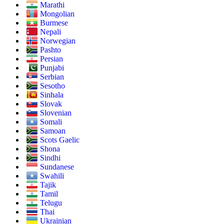
Marathi
Mongolian
Burmese
Nepali
Norwegian
Pashto
Persian
Punjabi
Serbian
Sesotho
Sinhala
Slovak
Slovenian
Somali
Samoan
Scots Gaelic
Shona
Sindhi
Sundanese
Swahili
Tajik
Tamil
Telugu
Thai
Ukrainian