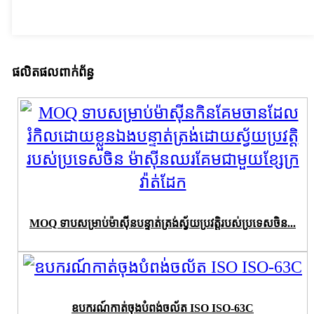
ផលិតផលពាក់ព័ន្ធ
MOQ ទាបសម្រាប់ម៉ាស៊ីនបន្ទាត់ត្រង់ស្វ័យប្រវត្តិរបស់ប្រទេសចិន...
ឧបករណ៍​កាត់​ចុង​បំពង់​ចល័ត ISO ISO-63C