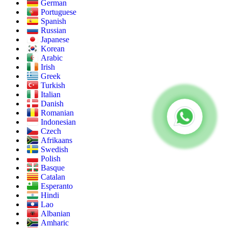
German
Portuguese
Spanish
Russian
Japanese
Korean
Arabic
Irish
Greek
Turkish
Italian
Danish
Romanian
Indonesian
Czech
Afrikaans
Swedish
Polish
Basque
Catalan
Esperanto
Hindi
Lao
Albanian
Amharic