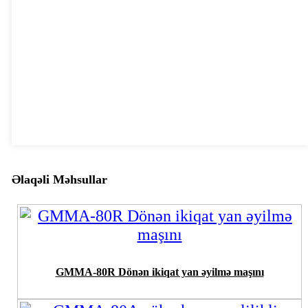
Əlaqəli Məhsullar
GMMA-80R Dönən ikiqat yan əyilmə maşını