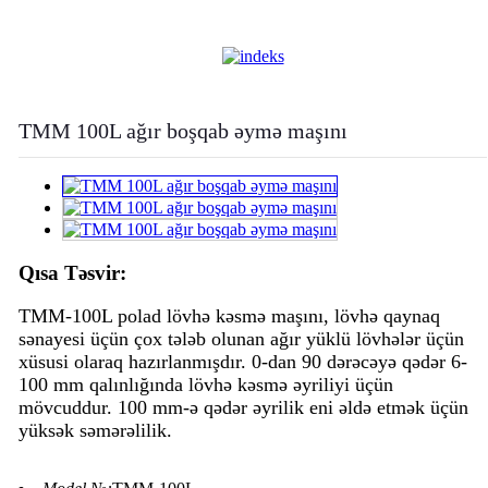
TMM 100L ağır boşqab əymə maşını
Qısa Təsvir:
TMM-100L polad lövhə kəsmə maşını, lövhə qaynaq
sənayesi üçün çox tələb olunan ağır yüklü lövhələr üçün
xüsusi olaraq hazırlanmışdır. 0-dan 90 dərəcəyə qədər 6-
100 mm qalınlığında lövhə kəsmə əyriliyi üçün
mövcuddur. 100 mm-ə qədər əyrilik eni əldə etmək üçün
yüksək səmərəlilik.