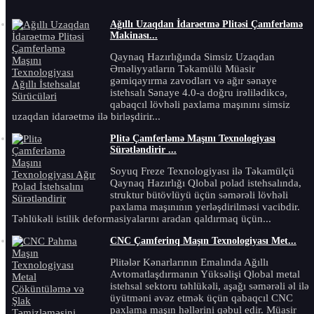
Ağıllı Uzaqdan İdarəetmə Plitəsi Çamferləmə
Makinası...
Qaynaq Hazırlığında Simsiz Uzaqdan
Əməliyyatların Təkamülü Müasir
gəmiqayırma zavodları və ağır sənaye
istehsalı Sənaye 4.0-a doğru irəlilədikcə,
qabaqcıl lövhəli paxlama maşınını simsiz
uzaqdan idarəetmə ilə birləşdirir...
Plitə Çamferləmə Maşını Texnologiyası
Sürətləndirir ...
Soyuq Freze Texnologiyası ilə Təkamülçü
Qaynaq Hazırlığı Qlobal polad istehsalında,
struktur bütövlüyü üçün səmərəli lövhəli
paxlama maşınının yerləşdirilməsi vacibdir.
Təhlükəli istilik deformasiyalarını aradan qaldırmaq üçün...
CNC Çamferinq Maşın Texnologiyası Met...
Plitələr Kənarlarının Emalında Ağıllı
Avtomatlaşdırmanın Yüksəlişi Qlobal metal
istehsal sektoru təhlükəli, aşağı səmərəli əl ilə
üyütməni əvəz etmək üçün qabaqcıl CNC
paxlama maşın həllərini qəbul edir. Müasir