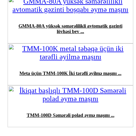
GMMA-80A yüksək səmərəlilikli avtomatik gəzinti
lövhəsi bev ...
Meta üçün TMM-100K İki tərəfli əyilmə maşını ...
TMM-100D Səmərəli polad əymə maşını ...