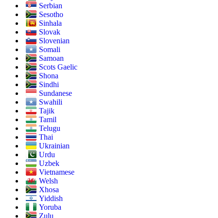
Serbian
Sesotho
Sinhala
Slovak
Slovenian
Somali
Samoan
Scots Gaelic
Shona
Sindhi
Sundanese
Swahili
Tajik
Tamil
Telugu
Thai
Ukrainian
Urdu
Uzbek
Vietnamese
Welsh
Xhosa
Yiddish
Yoruba
Zulu