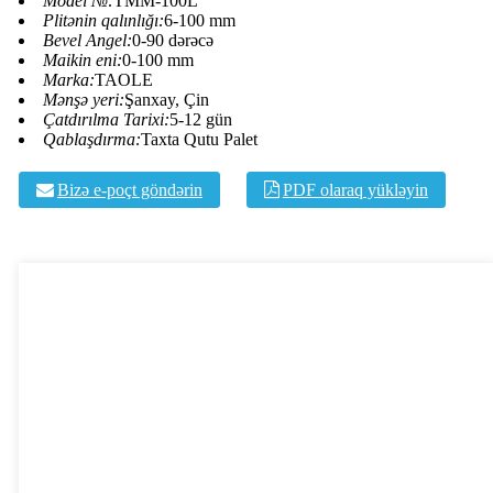
Model №:
TMM-100L
Plitənin qalınlığı:
6-100 mm
Bevel Angel:
0-90 dərəcə
Maikin eni:
0-100 mm
Marka:
TAOLE
Mənşə yeri:
Şanxay, Çin
Çatdırılma Tarixi:
5-12 gün
Qablaşdırma:
Taxta Qutu Palet
Bizə e-poçt göndərin
PDF olaraq yükləyin