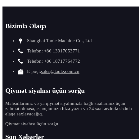
Bizimlə Əlaqə
Shanghai Taole Machine Co., Ltd
Telefon: +86 13917053771
Telefon: +86 18717764772
E-poçt:
sales@taole.com.cn
Qiymət siyahısı üçün sorğu
Məhsullarımız və ya qiymət siyahımızla bağlı suallarınız üçün
zəhmət olmasa, e-poçtunuzu bizə yazın və 24 saat ərzində sizinlə
əlaqə saxlayacağıq.
Qiymət siyahısı üçün sorğu
Son Xəbərlər