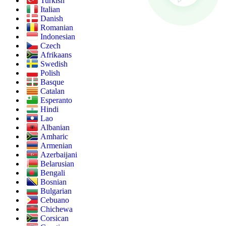
Turkish
Italian
Danish
Romanian
Indonesian
Czech
Afrikaans
Swedish
Polish
Basque
Catalan
Esperanto
Hindi
Lao
Albanian
Amharic
Armenian
Azerbaijani
Belarusian
Bengali
Bosnian
Bulgarian
Cebuano
Chichewa
Corsican