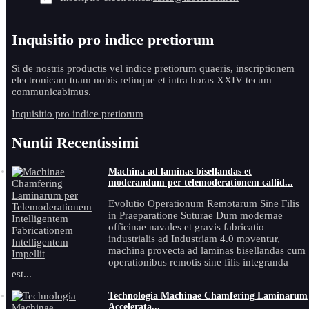
Inquisitio pro indice pretiorum
Si de nostris productis vel indice pretiorum quaeris, inscriptionem
electronicam tuam nobis relinque et intra horas XXIV tecum
communicabimus.
Inquisitio pro indice pretiorum
Nuntii Recentissimi
Machina ad laminas bisellandas et
moderandum per telemoderationem callid...
Evolutio Operationum Remotarum Sine Filis
in Praeparatione Suturae Dum modernae
officinae navales et gravis fabricatio
industrialis ad Industriam 4.0 moventur,
machina provecta ad laminas bisellandas cum
operationibus remotis sine filis integranda
est...
Technologia Machinae Chamfering Laminarum
Accelerata...