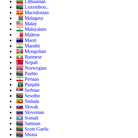
Lithuanian
Luxembou..
Macedonian
Malagasy
Malay
Malayalam
Maltese
Maori
Marathi
Mongolian
Burmese
Nepali
Norwegian
Pashto
Persian
Punjabi
Serbian
Sesotho
Sinhala
Slovak
Slovenian
Somali
Samoan
Scots Gaelic
Shona