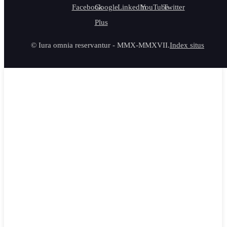
© Iura omnia reservantur - MMX-MMXVII.
Index situs