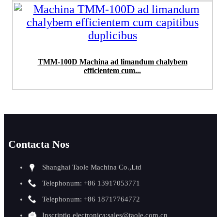
TMM-100D Machina ad limandum chalybem
efficientem cum...
Contacta Nos
Shanghai Taole Machina Co.,Ltd
Telephonum: +86 13917053771
Telephonum: +86 18717764772
Inscriptio electronica:
sales@taole.com.cn