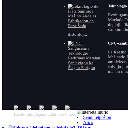
Teknologio 
Evoluigant
Muelada Te
deploji efi
struktura i
distordoj...
CNC-ĉambra
La Kresko 
Maŝinado L
ampleksas 
solvojn por
manan muel
Sendi retpoŝton
Alico
Tiffany