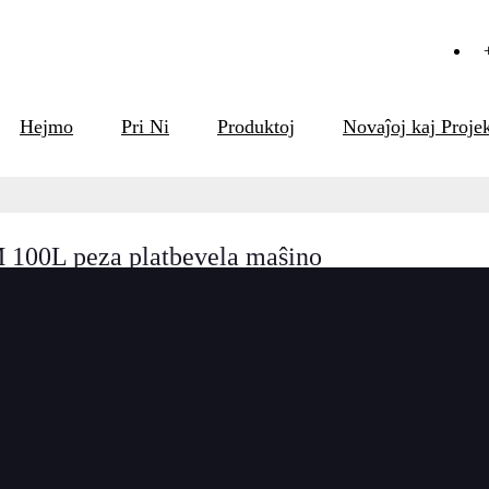
Hejmo
Pri Ni
Produktoj
Novaĵoj kaj Projek
100L peza platbevela maŝino
Mallonga Priskrib
Bevelmaŝino TMM-100L
kiuj estas tre postul
de 6-100mm, bevela a
larĝon ĝis 100mm.
ukta Detalo
Produktaj Etikedoj