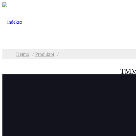
Hejmo
Produktoj
TMM 
Kategorioj
Plato Bevelado kaj
Muelado
TMM Plate Edge
Prod
Frezmaŝino