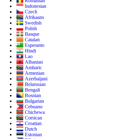
Romanian
Indonesian
Czech
Afrikaans
Swedish
Polish
Basque
Catalan
Esperanto
Hindi
Lao
Albanian
Amharic
Armenian
Azerbaijani
Belarusian
Bengali
Bosnian
Bulgarian
Cebuano
Chichewa
Corsican
Croatian
Dutch
Estonian