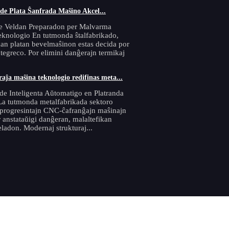
de Plata Ŝanfrada Maŝino Akcel...
e Veldan Preparadon per Malvarma
knologio En tutmonda ŝtalfabrikado,
kan platan bevelmaŝinon estas decida por
ntegreco. Por elimini danĝerajn termikaj
ĵa maŝina teknologio redifinas meta...
de Inteligenta Aŭtomatigo en Platranda
a tutmonda metalfabrikada sektoro
progresintajn CNC-ĉafranĝajn maŝinajn
 anstataŭigi danĝeran, malaltefikan
adon. Modernaj strukturaj...