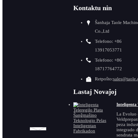
ISO aŭtomata
Kontaktu nin
bevelmaŝino por
tuboj
Ŝanhaja Taole Machin
Co.,Ltd
GMMA-80A alt-
efikeca aŭtomata
Telefono: +86
bevelado de
iradoplatoj ...
13917053771
Telefono: +86
18717764772
Retpoŝto:
sales@taole
GMMA-60L
Lastaj Novaĵoj
aŭtomata
bevelmaŝino 0-
90 gradoj
Inteligenta
La Evoluo 
Veldprepar
peza indust
integrado 
sendrata m