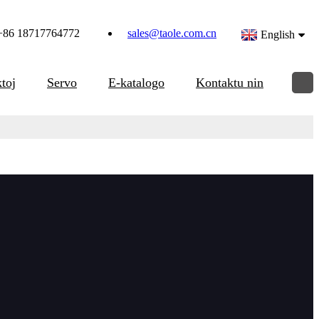
+86 18717764772
sales@taole.com.cn
English
toj
Servo
E-katalogo
Kontaktu nin
o:
 por ŝtalplatoj estas speciale desegnita por pezaj platoj,
ataj en la platvelda industrio. Ĝi estas havebla por platdikeco
ngulo de 0 ĝis 90 gradoj. Alta efikeco por atingi bevelan