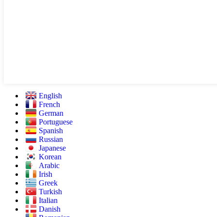
English
French
German
Portuguese
Spanish
Russian
Japanese
Korean
Arabic
Irish
Greek
Turkish
Italian
Danish