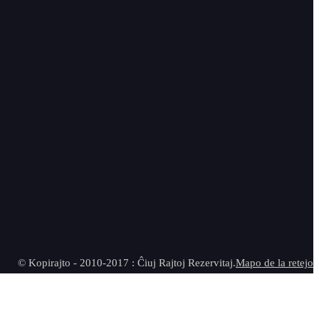
© Kopirajto - 2010-2017 : Ĉiuj Rajtoj Rezervitaj.
Mapo de la retejo