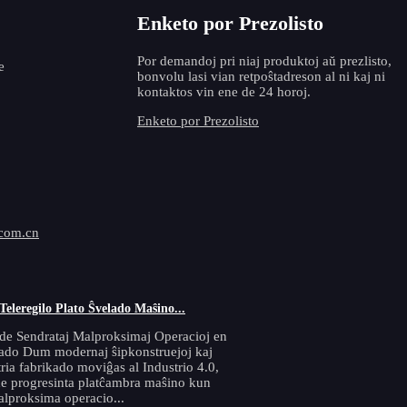
Enketo por Prezolisto
Por demandoj pri niaj produktoj aŭ prezlisto,
e
bonvolu lasi vian retpoŝtadreson al ni kaj ni
kontaktos vin ene de 24 horoj.
Enketo por Prezolisto
.com.cn
 Teleregilo Plato Ŝvelado Maŝino...
de Sendrataj Malproksimaj Operacioj en
ado Dum modernaj ŝipkonstruejoj kaj
ria fabrikado moviĝas al Industrio 4.0,
de progresinta platĉambra maŝino kun
alproksima operacio...