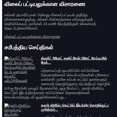
விலைப் பட்டியலுக்கான விசாரணை
எங்கள் தயாரிப்புகள் அல்லது விலைப்பட்டியல் குறித்த
விசாரணைகளுக்கு, உங்கள் மின்னஞ்சலை எங்களுக்குத்
தெரிவிக்கவும், நாங்கள் 24 மணி நேரத்திற்குள் உங்களைத்
தொடர்புகொள்வோம்.
விலைப் பட்டியலுக்கான விசாரணை
சமீபத்திய செய்திகள்
ஸ்மார்ட் ரிமோட் கண்ட்ரோல் பிளேட் சேம்ஃபரிங்
மேக்...
பற்றவைப்புத் தயாரிப்பில் கம்பியில்லா
தொலைநிலைச் செயல்பாடுகளின் பரிணாம
வளர்ச்சி: நவீன கப்பல் கட்டும் தளங்களும்
கனரகத் தொழில்துறை உற்பத்தியும் தொழில்
4.0-ஐ நோக்கி நகரும் வேளையில், ஒரு மேம்பட்ட தகடு விளிம்பு
வெட்டும் இயந்திரத்தைக் கம்பியில்லா தொலைநிலைச்
செயல்பாடுகளுடன் ஒருங்கிணைப்பது...
தகடு விளிம்பு வெட்டும் இயந்திர தொழில்நுட்ப
முடுக்கம்...