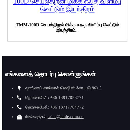
TMM-100D செயல்திறன் மிக்க எஃகு விளிம்பு வெட்டும்
இயந்திரம்...
எங்களைத் தொடர்பு கொள்ளுங்கள்
ஷாங்காய் தாவோல் மெஷின் கோ., லிமிடெட்
தொலைபேசி: +86 13917053771
தொலைபேசி: +86 18717764772
மின்னஞ்சல்:
sales@taole.com.cn