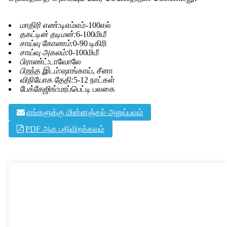
மாதிரி எண்:
டிஎம்எம்-100எல்
தகட்டின் தடிமன்:
6-100மிமீ
சாய்வு கோணம்:
0-90 டிகிரி
சாய்வு அகலம்:
0-100மிமீ
பிராண்ட்:
டாவோலே
பிறந்த இடம்:
ஷாங்காய், சீனா
விநியோக தேதி:
5-12 நாட்கள்
பேக்கேஜிங்:
மரப்பெட்டி பலகை
எங்களுக்கு மின்னஞ்சல் அனுப்பவும்
PDF ஆக பதிவிறக்கவும்