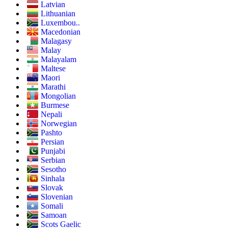
Latvian
Lithuanian
Luxembou..
Macedonian
Malagasy
Malay
Malayalam
Maltese
Maori
Marathi
Mongolian
Burmese
Nepali
Norwegian
Pashto
Persian
Punjabi
Serbian
Sesotho
Sinhala
Slovak
Slovenian
Somali
Samoan
Scots Gaelic