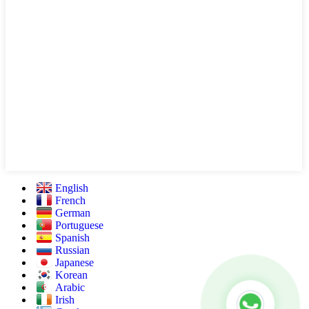
English
French
German
Portuguese
Spanish
Russian
Japanese
Korean
Arabic
Irish