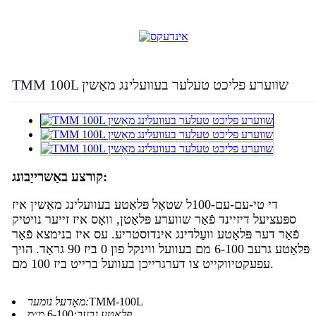
TMM 100L שווערע פליכט טעלער בעוועלינג מאַשין
קורצע באַשרייַבונג:
די טי-עם-עם-100ל שטאָל פּלאַטע בעוועלינג מאַשין איז
ספּעציעל דיזיינד פֿאַר שווערע פּלאַטן, וואָס איז זייער נויטיק
פֿאַר דער פּלאַטע וועַלדינג אינדוסטריע. עס איז בנימצא פֿאַר
פּלאַטע גרעב 6-100 מם בעוועל ווינקל פון 0 ביז 90 גראַד. הויך
עפעקטיווקייט צו דערגרייכן בעוועל ברייט ביז 100 מם.
TMM-100L
מאָדעל נומער:
פּלאַטע גרעב:
6-100 מ״מ