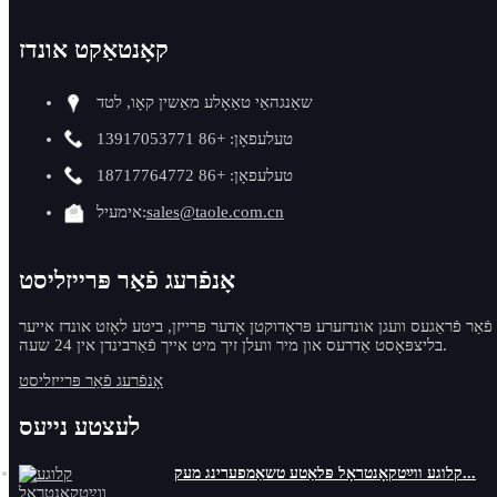
קאָנטאַקט אונדז
שאַנגהאַי טאַאָלע מאַשין קאָו, לטד
טעלעפאָן: +86 13917053771
טעלעפאָן: +86 18717764772
sales@taole.com.cn
אימעיל:
אָנפֿרעג פֿאַר פּרייזליסט
פֿאַר פֿראַגעס וועגן אונדזערע פּראָדוקטן אָדער פּרייזן, ביטע לאָזט אונדז אייער
בליצפּאָסט אַדרעס און מיר וועלן זיך מיט אייך פֿאַרבינדן אין 24 שעה.
אָנפֿרעג פֿאַר פּרייזליסט
לעצטע נייעס
קלוגע ווײַטקאָנטראָל פּלאַטע טשאַמפערינג מעק...