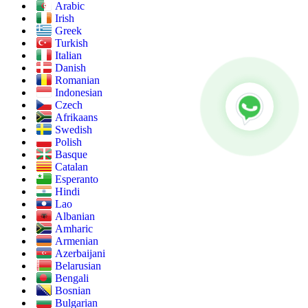
Arabic
Irish
Greek
Turkish
Italian
Danish
Romanian
Indonesian
Czech
Afrikaans
Swedish
Polish
Basque
Catalan
Esperanto
Hindi
Lao
Albanian
Amharic
Armenian
Azerbaijani
Belarusian
Bengali
Bosnian
Bulgarian