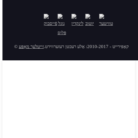
© קאַפּירייט - 2010-2017: אַלע רעכטן רעזערווירט.
זייטלעך מאַפּע