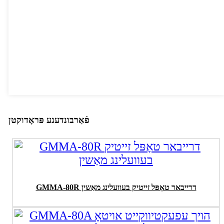
פֿאַרבונדענע פּראָדוקטן
GMMA-80R דרייבאר טאָפּל זייטיק בעוועלינג מאַשין