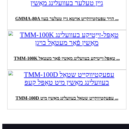
GMMA-80A הויך עפעקטיווקייט אויטאָ גיין טעלער בעוו ...
TMM-100K טאָפּל-זייַטיקע בעוועלינג מאַשין פֿאַר מעטאַל ...
TMM-100D עפעקטיווקייט שטאָל בעוועלינג מאַשין מיט ...