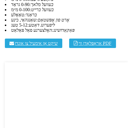
בעוועל מלאך:
0-90 גראַד
בעוועל ברייט:
0-100 מ״מ
בראַנד:
טאַאָלע
אָרט פון אָפּשטאַם:
שאַנגהאַי, כינע
ליפערונג דאַטע:
5-12 טעג
פּאַקאַדזשינג:
האָלצערנע פאַל פּאַלאַט
אראָפּלאָדן ווי PDF
שיקט אַן אימעיל צו אונדז