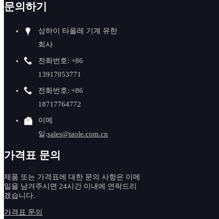
문의하기
상하이 타올레 기계 유한
회사
전화번호: +86
13917053771
전화번호: +86
18717764772
품질 
이메
1. 공
일:
sales@taole.com.cn
당사는 
가격표 문의
및 QA
2. 기
제품 또는 가격표에 대한 문의 사항은 이메
일을 남겨주시면 24시간 이내에 연락드리
엔지니어
겠습니다.
청하십
가격표 문의