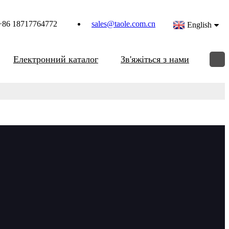
+86 18717764772
sales@taole.com.cn
English
Електронний каталог
Зв'яжіться з нами