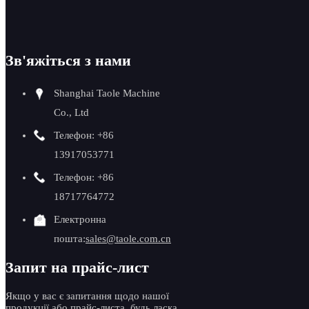
Гарантія
Зв'яжіться з нами
Shanghai Taole Machine
Co., Ltd
Телефон: +86
Прави
13917053771
1. Сир
Телефон: +86
18717764772
Ми вим
частин
Електронна
пройти
пошта:
sales@taole.com.cn
2. Ск
Запит на прайс-лист
Інжене
третім
Якщо у вас є запитання щодо нашої
3. Те
продукції або прайс-листа, будь ласка,