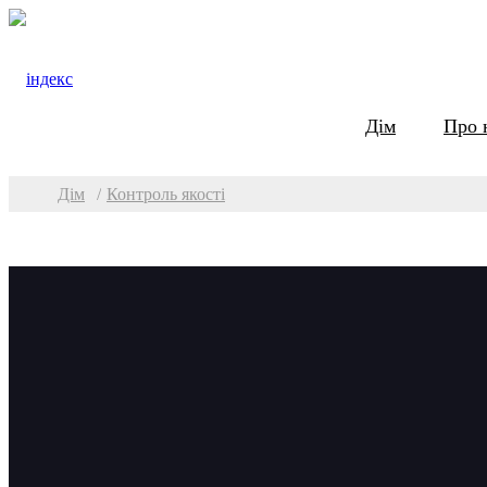
Дім
Про 
Дім
Контроль якості
Інформація
Конт
Сертифікати
Профіль компанії
Зв'яжіться з нами
Електронний каталог