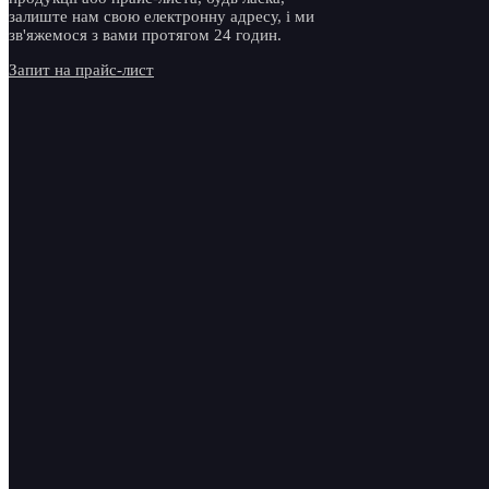
залиште нам свою електронну адресу, і ми
Інжене
зв'яжемося з вами протягом 24 годин.
пакува
Запит на прайс-лист
4. Упа
Усі ма