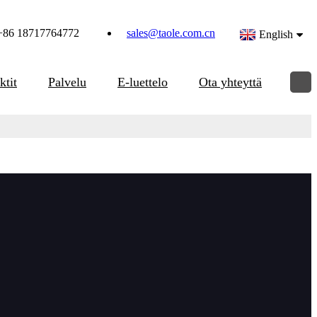
+86 18717764772
sales@taole.com.cn
English
ktit
Palvelu
E-luettelo
Ota yhteyttä