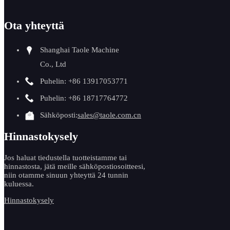
Ota yhteyttä
Shanghai Taole Machine
Co., Ltd
Puhelin: +86 13917053771
Puhelin: +86 18717764772
Laadu
Sähköposti:
sales@taole.com.cn
1. Raak
Hinnastokysely
Edellyt
varaosa
Jos haluat tiedustella tuotteistamme tai
kahdest
hinnastosta, jätä meille sähköpostiosoitteesi,
niin otamme sinuun yhteyttä 24 tunnin
2. Ko
kuluessa.
Insinöö
Hinnastokysely
laadun
3. Kon