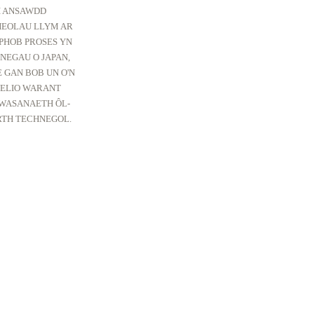
I ANSAWDD
HEOLAU LLYM AR
PHOB PROSES YN
HNEGAU O JAPAN,
 GAN BOB UN O'N
VELIO WARANT
WASANAETH ÔL-
TH TECHNEGOL.