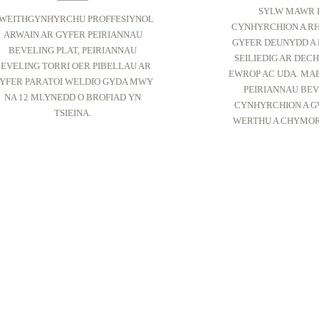
SYLW MAWR 
WEITHGYNHYRCHU PROFFESIYNOL
CYNHYRCHION A R
ARWAIN AR GYFER PEIRIANNAU
GYFER DEUNYDD A 
BEVELING PLAT, PEIRIANNAU
SEILIEDIG AR DEC
EVELING TORRI OER PIBELLAU AR
EWROP AC UDA. MAE
YFER PARATOI WELDIO GYDA MWY
PEIRIANNAU BE
NA 12 MLYNEDD O BROFIAD YN
CYNHYRCHION A G
TSIEINA.
WERTHU A CHYMOR