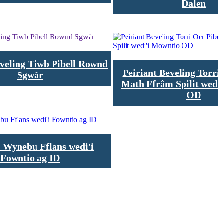
Dalen
eveling Tiwb Pibell Rownd
Peiriant Beveling Torr
Sgwâr
Math Ffrâm Spilit wed
OD
t Wynebu Fflans wedi'i
Fowntio ag ID