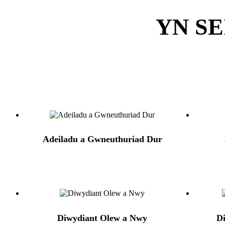
YN S
Adeiladu a Gwneuthuriad Dur
Diwydiant Olew a Nwy
D