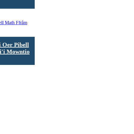
i Oer Pibell
i'i Mowntio