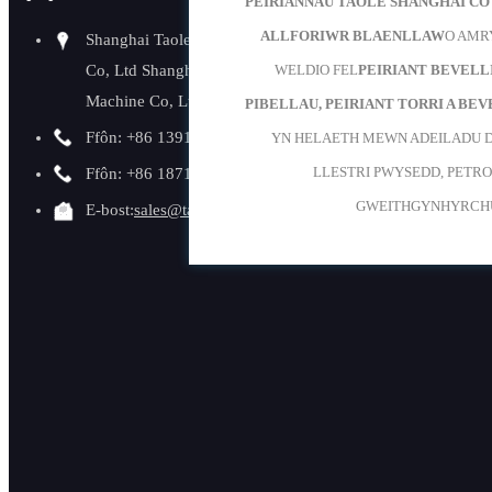
PEIRIANNAU TAOLE SHANGHAI CO
Am ymholiad
ALLFORIWR BLAENLLAW
O AMR
Shanghai Taole Machine
brisiau, gad
Co, Ltd Shanghai Taole
WELDIO FEL
PEIRIANT BEVELL
mewn cysyll
Machine Co, Ltd
PIBELLAU, PEIRIANT TORRI A BEV
Ymholiad am
Ffôn: +86 13917053771
YN HELAETH MEWN ADEILADU D
LLESTRI PWYSEDD, PETR
Ffôn: +86 18717764772
GWEITHGYNHYRCHU
E-bost:
sales@taole.com.cn