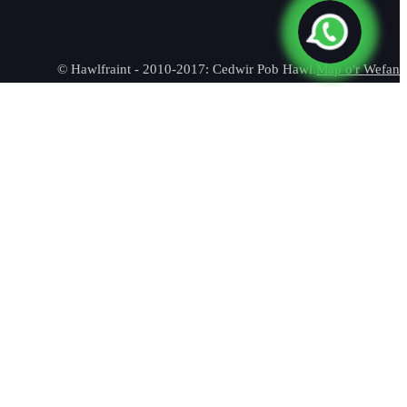
© Hawlfraint - 2010-2017: Cedwir Pob Hawl.
Map o'r Wefan