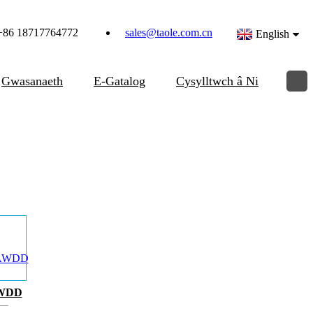
+86 18717764772
sales@taole.com.cn
English
Gwasanaeth
E-Gatalog
Cysylltwch â Ni
WDD