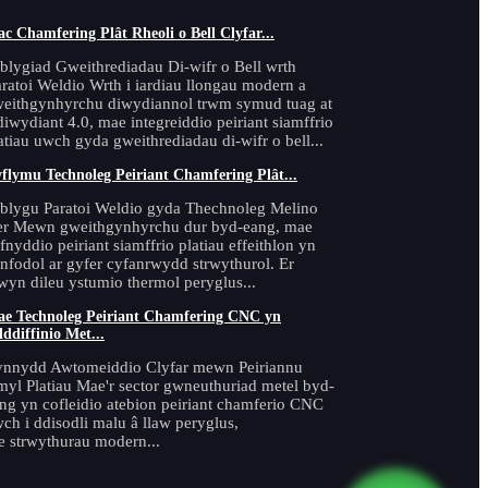
c Chamfering Plât Rheoli o Bell Clyfar...
blygiad Gweithrediadau Di-wifr o Bell wrth
ratoi Weldio Wrth i iardiau llongau modern a
eithgynhyrchu diwydiannol trwm symud tuag at
iwydiant 4.0, mae integreiddio peiriant siamffrio
atiau uwch gyda gweithrediadau di-wifr o bell...
flymu Technoleg Peiriant Chamfering Plât...
blygu Paratoi Weldio gyda Thechnoleg Melino
r Mewn gweithgynhyrchu dur byd-eang, mae
fnyddio peiriant siamffrio platiau effeithlon yn
nfodol ar gyfer cyfanrwydd strwythurol. Er
yn dileu ystumio thermol peryglus...
e Technoleg Peiriant Chamfering CNC yn
lddiffinio Met...
nnydd Awtomeiddio Clyfar mewn Peiriannu
yl Platiau Mae'r sector gwneuthuriad metel byd-
ng yn cofleidio atebion peiriant chamferio CNC
ch i ddisodli malu â llaw peryglus,
e strwythurau modern...