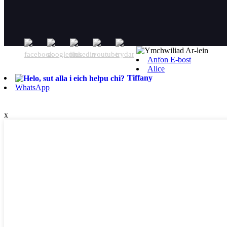
Anfon E-bost
Alice
Tiffany
WhatsApp
x