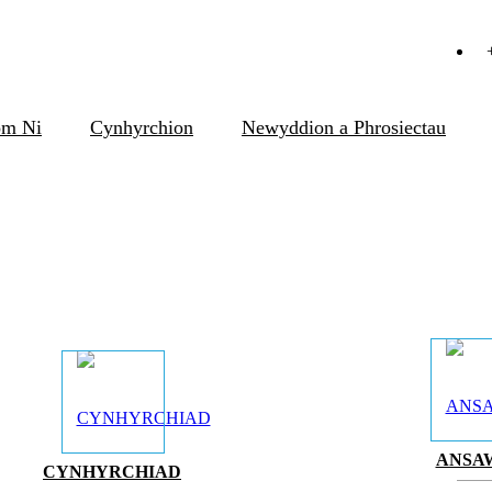
m Ni
Cynhyrchion
Newyddion a Phrosiectau
ANSA
CYNHYRCHIAD