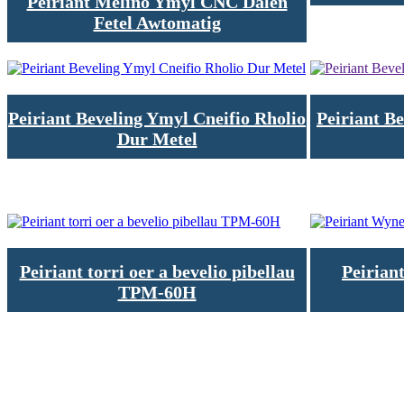
Peiriant Melino Ymyl CNC Dalen
Fetel Awtomatig
Peiriant Beveling Ymyl Cneifio Rholio
Peiriant B
Dur Metel
Peiriant torri oer a bevelio pibellau
Peirian
TPM-60H