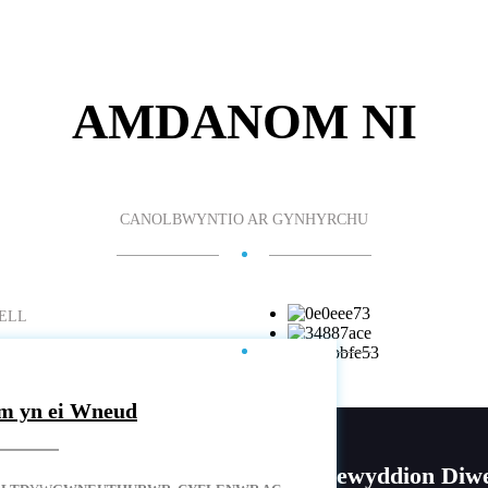
AMDANOM NI
CANOLBWYNTIO AR GYNHYRCHU
BELL
m yn ei Wneud
d am y Rhestr Brisiau
Newyddion Diw