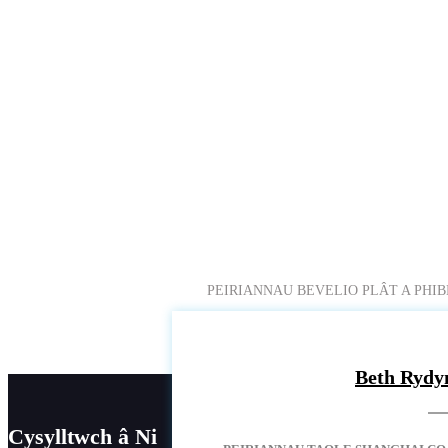
PEIRIANNAU BEVELIO PLÂT A PHI
Beth Rydy
Cysylltwch â Ni
Ymholia