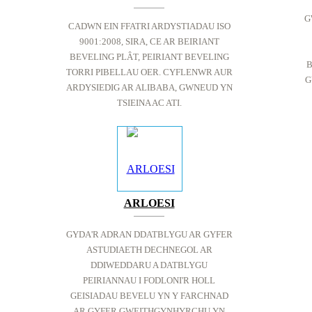
G
CADWN EIN FFATRI ARDYSTIADAU ISO
9001:2008, SIRA, CE AR BEIRIANT
BEVELING PLÂT, PEIRIANT BEVELING
B
TORRI PIBELLAU OER. CYFLENWR AUR
G
ARDYSIEDIG AR ALIBABA, GWNEUD YN
TSIEINA AC ATI.
ARLOESI
GYDA'R ADRAN DDATBLYGU AR GYFER
ASTUDIAETH DECHNEGOL AR
DDIWEDDARU A DATBLYGU
PEIRIANNAU I FODLONI'R HOLL
GEISIADAU BEVELU YN Y FARCHNAD
AR GYFER GWEITHGYNHYRCHU YN