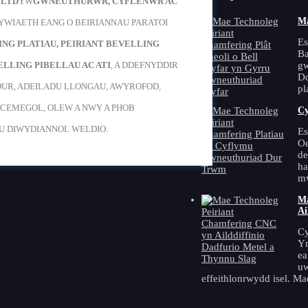
 LTD
YW
GWNEUTHURWR, CYFLENWR AC
au am ein cynnyrch neu restr
Ma
YWIAETH EANG O BEIRIANNAU PARATOI
ewch eich e-bost i ni a byddwn
Es
ING PLATIAU, PEIRIANT BEVELLING
tiad o fewn 24 awr.
Ba
ELLING PIBELLAU AC ATI
, A DDEFNYDDIR
gw
 y Rhestr Brisiau
Dd
UR, ADEILADU LLONGAU, AWYROFOD,
pl
OCEMEGOL, OLEW A NWY A PHOB
Cy
 DIWYDIANNOL WELDIO.
Es
Oe
de
ha
mw
Ma
Ai
Cy
Ym
ea
uw
effeithlonrwydd isel. Ma