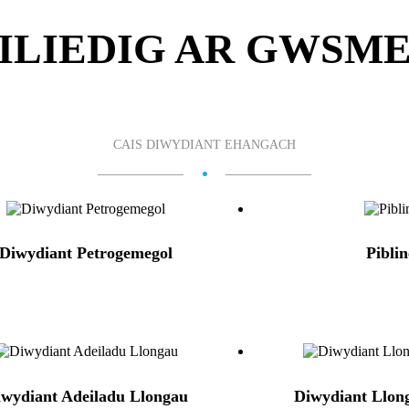
EILIEDIG AR GWSME
CAIS DIWYDIANT EHANGACH
Diwydiant Petrogemegol
Piblin
iwydiant Adeiladu Llongau
Diwydiant Llon