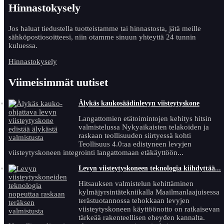
Hinnastokysely
Jos haluat tiedustella tuotteistamme tai hinnastosta, jätä meille
sähköpostiosoitteesi, niin otamme sinuun yhteyttä 24 tunnin
kuluessa.
Hinnastokysely
Viimeisimmät uutiset
Älykäs kaukosäädinlevyn viisteytyskone
Langattomien etätoimintojen kehitys hitsin
valmistelussa Nykyaikaisten telakoiden ja
raskaan teollisuuden siirtyessä kohti
Teollisuus 4.0:aa edistyneen levyjen
viisteytyskoneen integrointi langattomaan etäkäyttöön...
Levyn viisteytyskoneen teknologia kiihdyttää...
Hitsauksen valmistelun kehittäminen
kylmäjyrsintätekniikalla Maailmanlaajuisessa
terästuotannossa tehokkaan levyjen
viisteytyskoneen käyttöönotto on ratkaisevan
tärkeää rakenteellisen eheyden kannalta.