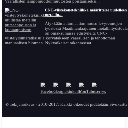
Vaarallisten lämpömuodonmuutosten poistamiseksi...
CNC-viistekonetekniikka määrittelee uudelleen
metallin...
Älykkään automaation nousu levyreunojen
työstössä Maailmanlaajuinen metallintyöstöala
on omaksumassa edistyneitä CNC-
viistejyrsintäratkaisuja korvatakseen vaarallisen ja tehottoman
manuaalisen hionnan. Nykyaikaiset rakenneosat...
© Tekijänoikeus - 2010-2017: Kaikki oikeudet pidätetään.
Sivukartta