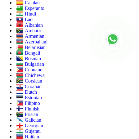
Catalan
Esperanto
Hindi
Lao
Albanian
Amharic
Armenian
Azerbaijani
Belarusian
Bengali
Bosnian
Bulgarian
Cebuano
Chichewa
Corsican
Croatian
Dutch
Estonian
Filipino
Finnish
Frisian
Galician
Georgian
Gujarati
Haitian