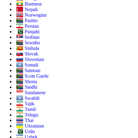
Burmese
Nepali
Norwegian
Pashto
Persian
Punjabi
Serbian
Sesotho
Sinhala
Slovak
Slovenian
Somali
Samoan
Scots Gaelic
Shona
Sindhi
Sundanese
Swahili
Tajik
Tamil
Telugu
Thai
Ukrainian
Urdu
Uzbek