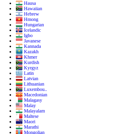
Hausa
Hawaiian
Hebrew
Hmong
Hungarian
Icelandic
Igbo
Javanese
Kannada
Kazakh
Khmer
Kurdish
Kyrgyz
Latin
Latvian
Lithuanian
Luxembou..
Macedonian
Malagasy
Malay
Malayalam
Maltese
Maori
Marathi
Mongolian