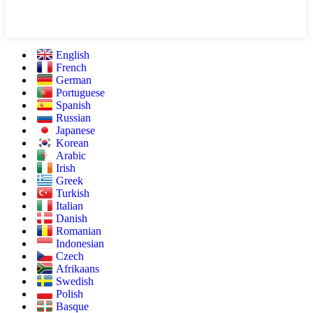
English
French
German
Portuguese
Spanish
Russian
Japanese
Korean
Arabic
Irish
Greek
Turkish
Italian
Danish
Romanian
Indonesian
Czech
Afrikaans
Swedish
Polish
Basque