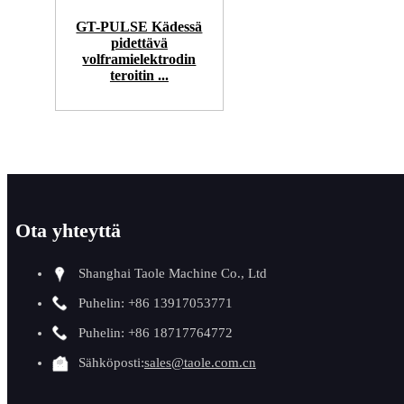
GT-PULSE Kädessä
pidettävä
volframielektrodin
teroitin ...
Ota yhteyttä
Shanghai Taole Machine Co., Ltd
Puhelin: +86 13917053771
Puhelin: +86 18717764772
Sähköposti:
sales@taole.com.cn