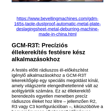
https://www.bevellingmachines.com/gdm-
165s-taole-dustproof-automatic-metal-plate-
deslagingsheet-metal-deburring-machine-
made-in-china.html
GCM-R3T: Precíziós
éllekerekítés festésre kész
alkalmazásokhoz
A festés előtti rádiuszos él-előkészítést
igénylő alkalmazásokhoz a GCM-R3T
lekerekítőgép egy speciális megoldást kínál,
amely világszerte elengedhetetlenné vált az
acélgyártók számára. Ez az éllekerekítő
berendezés egyetlen menetben precíz
rádiuszos éleket hoz létre – jellemzően R2,
R3 vagy C3 konfigurációban –, kiküszöbölve a