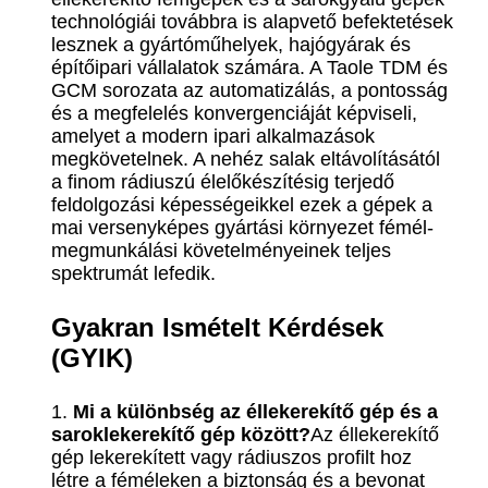
technológiái továbbra is alapvető befektetések
lesznek a gyártóműhelyek, hajógyárak és
építőipari vállalatok számára. A Taole TDM és
GCM sorozata az automatizálás, a pontosság
és a megfelelés konvergenciáját képviseli,
amelyet a modern ipari alkalmazások
megkövetelnek. A nehéz salak eltávolításától
a finom rádiuszú élelőkészítésig terjedő
feldolgozási képességeikkel ezek a gépek a
mai versenyképes gyártási környezet fémél-
megmunkálási követelményeinek teljes
spektrumát lefedik.
Gyakran Ismételt Kérdések
(GYIK)
1.
Mi a különbség az éllekerekítő gép és a
saroklekerekítő gép között?
Az éllekerekítő
gép lekerekített vagy rádiuszos profilt hoz
létre a féméleken a biztonság és a bevonat