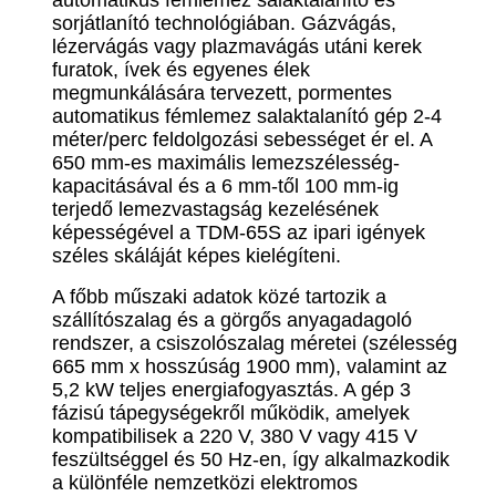
sorjátlanító technológiában. Gázvágás,
lézervágás vagy plazmavágás utáni kerek
furatok, ívek és egyenes élek
megmunkálására tervezett, pormentes
automatikus fémlemez salaktalanító gép 2-4
méter/perc feldolgozási sebességet ér el. A
650 mm-es maximális lemezszélesség-
kapacitásával és a 6 mm-től 100 mm-ig
terjedő lemezvastagság kezelésének
képességével a TDM-65S az ipari igények
széles skáláját képes kielégíteni.
A főbb műszaki adatok közé tartozik a
szállítószalag és a görgős anyagadagoló
rendszer, a csiszolószalag méretei (szélesség
665 mm x hosszúság 1900 mm), valamint az
5,2 kW teljes energiafogyasztás. A gép 3
fázisú tápegységekről működik, amelyek
kompatibilisek a 220 V, 380 V vagy 415 V
feszültséggel és 50 Hz-en, így alkalmazkodik
a különféle nemzetközi elektromos