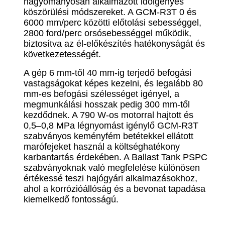
hagyományosan alkalmazott időigényes
köszörülési módszereket. A GCM-R3T 0 és
6000 mm/perc közötti előtolási sebességgel,
2800 ford/perc orsósebességgel működik,
biztosítva az él-előkészítés hatékonyságát és
következetességét.
A gép 6 mm-től 40 mm-ig terjedő befogási
vastagságokat képes kezelni, és legalább 80
mm-es befogási szélességet igényel, a
megmunkálási hosszak pedig 300 mm-től
kezdődnek. A 790 W-os motorral hajtott és
0,5–0,8 MPa légnyomást igénylő GCM-R3T
szabványos keményfém betétekkel ellátott
marófejeket használ a költséghatékony
karbantartás érdekében. A Ballast Tank PSPC
szabványoknak való megfelelése különösen
értékessé teszi hajógyári alkalmazásokhoz,
ahol a korrózióállóság és a bevonat tapadása
kiemelkedő fontosságú.