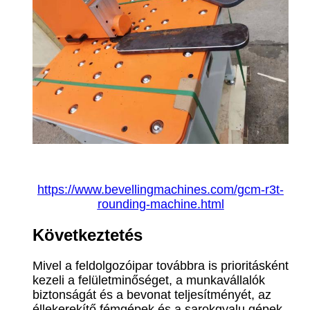
https://www.bevellingmachines.com/gcm-r3t-
rounding-machine.html
Következtetés
Mivel a feldolgozóipar továbbra is prioritásként
kezeli a felületminőséget, a munkavállalók
biztonságát és a bevonat teljesítményét, az
éllekerekítő fémgépek és a sarokgyalu gépek