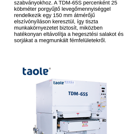
szabványokhoz. A TDM-65S percenként 25
köbméter porgyűjtő levegőmennyiséggel
rendelkezik egy 150 mm átmérőjű
elszívónyíláson keresztül, így tiszta
munkakörnyezetet biztosít, miközben
hatékonyan eltávolítja a hegesztési salakot és
sorjákat a megmunkált fémfelületekről.