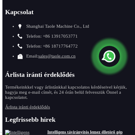
Kapcsolat
Shanghai Taole Machine Co., Ltd
Telefon: +86 13917053771
Telefon: +86 18717764772
Email:
sales@taole.com.cn
Árlista iránti érdeklődés
Termékeinkkel vagy árlistánkkal kapcsolatos kérdéseivel kérjük,
hagyja meg e-mail címét, és 24 órán belül felvesszük Önnel a
kapcsolatot.
Árlista iránti érdeklődés
Legfrissebb hírek
Intelligens távirányítós lemez élletörő gép