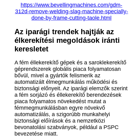
https://www.bevellingmachines.com/gdm-
312d-remove-welding-slag-machine-specially-
done-by-frame-cutting-taole.html
Az iparági trendek hajtják az
élkerekítési megoldások iránti
keresletet
A fém éllekerekítő gépek és a saroklekerekítő
géprendszerek globális piaca folyamatosan
bővül, mivel a gyártók felismerik az
automatizált élmegmunkálás működési és
biztonsági előnyeit. Az iparági elemzők szerint
a fém sorjázó és éllekerekítő berendezések
piaca folyamatos növekedést mutat a
fémmegmunkálásban egyre növekvő
automatizálás, a szigorúbb munkahelyi
biztonsági előírások és a nemzetközi
bevonatolási szabványok, például a PSPC
bevezetése miatt.