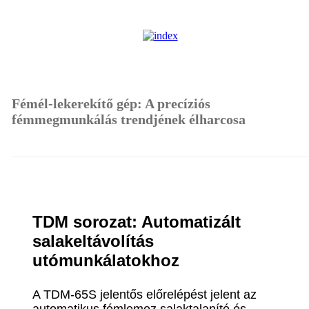
Fémél-lekerekítő gép: A precíziós
fémmegmunkálás trendjének élharcosa
TDM sorozat: Automatizált
salakeltávolítás
utómunkálatokhoz
A TDM-65S jelentős előrelépést jelent az
automatikus fémlemez salaktalanító és