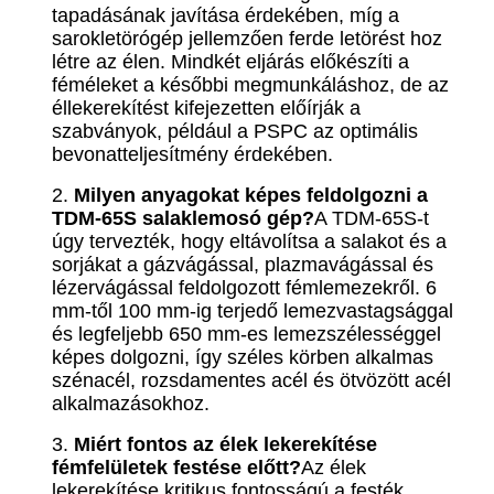
tapadásának javítása érdekében, míg a
sarokletörógép jellemzően ferde letörést hoz
létre az élen. Mindkét eljárás előkészíti a
féméleket a későbbi megmunkáláshoz, de az
éllekerekítést kifejezetten előírják a
szabványok, például a PSPC az optimális
bevonatteljesítmény érdekében.
2.
Milyen anyagokat képes feldolgozni a
TDM-65S salaklemosó gép?
A TDM-65S-t
úgy tervezték, hogy eltávolítsa a salakot és a
sorjákat a gázvágással, plazmavágással és
lézervágással feldolgozott fémlemezekről. 6
mm-től 100 mm-ig terjedő lemezvastagsággal
és legfeljebb 650 mm-es lemezszélességgel
képes dolgozni, így széles körben alkalmas
szénacél, rozsdamentes acél és ötvözött acél
alkalmazásokhoz.
3.
Miért fontos az élek lekerekítése
fémfelületek festése előtt?
Az élek
lekerekítése kritikus fontosságú a festék