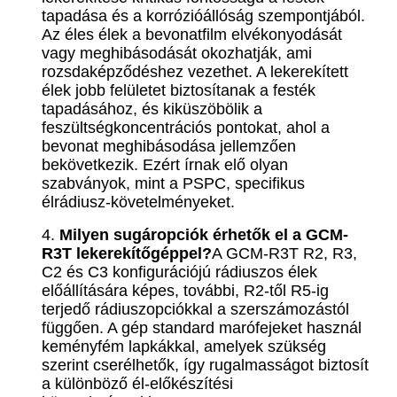
tapadása és a korrózióállóság szempontjából.
Az éles élek a bevonatfilm elvékonyodását
vagy meghibásodását okozhatják, ami
rozsdaképződéshez vezethet. A lekerekített
élek jobb felületet biztosítanak a festék
tapadásához, és kiküszöbölik a
feszültségkoncentrációs pontokat, ahol a
bevonat meghibásodása jellemzően
bekövetkezik. Ezért írnak elő olyan
szabványok, mint a PSPC, specifikus
élrádiusz-követelményeket.
4.
Milyen sugáropciók érhetők el a GCM-
R3T lekerekítőgéppel?
A GCM-R3T R2, R3,
C2 és C3 konfigurációjú rádiuszos élek
előállítására képes, további, R2-től R5-ig
terjedő rádiuszopciókkal a szerszámozástól
függően. A gép standard marófejeket használ
keményfém lapkákkal, amelyek szükség
szerint cserélhetők, így rugalmasságot biztosít
a különböző él-előkészítési