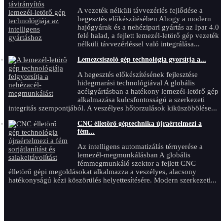
A vezeték nélküli távvezérlés fejlődése a
hegesztés előkészítésében Ahogy a modern
hajógyárak és a nehézipari gyártás az Ipar 4.0
felé halad, a fejlett lemezél-letörő gép vezeték
nélküli távvezérléssel való integrálása...
Lemezcsiszoló gép technológia gyorsítja a...
A hegesztés előkészítésének fejlesztése
hidegmarási technológiával A globális
acélgyártásban a hatékony lemezél-letörő gép
alkalmazása kulcsfontosságú a szerkezeti
integritás szempontjából. A veszélyes hőtorzulások kiküszöbölése...
CNC élletörő géptechnika újraértelmezi a
fém...
Az intelligens automatizálás térnyerése a
lemezél-megmunkálásban A globális
fémmegmunkáló szektor a fejlett CNC
élletörő gépi megoldásokat alkalmazza a veszélyes, alacsony
hatékonyságú kézi köszörülés helyettesítésére. Modern szerkezeti...