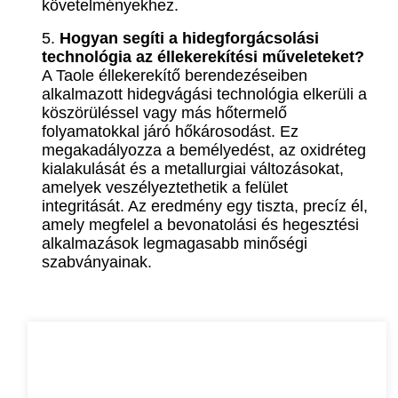
követelményekhez.
5.
Hogyan segíti a hidegforgácsolási
technológia az éllekerekítési műveleteket?
A Taole éllekerekítő berendezéseiben
alkalmazott hidegvágási technológia elkerüli a
köszörüléssel vagy más hőtermelő
folyamatokkal járó hőkárosodást. Ez
megakadályozza a bemélyedést, az oxidréteg
kialakulását és a metallurgiai változásokat,
amelyek veszélyeztethetik a felület
integritását. Az eredmény egy tiszta, precíz él,
amely megfelel a bevonatolási és hegesztési
alkalmazások legmagasabb minőségi
szabványainak.