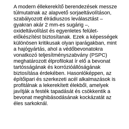
A modern éllekerekítő berendezések messze
túlmutatnak az alapvető sorjaeltávolításon,
szabályozott élrádiuszos leválasztást –
gyakran akár 2 mm-es sugárig –,
oxideltávolítást és egyenletes felület-
előkészítést biztosítanak. Ezek a képességek
különösen kritikusak olyan iparágakban, mint
a hajógyártás, ahol a védőbevonatokra
vonatkozó teljesítményszabvány (PSPC)
meghatározott élprofilokat ír elő a bevonat
tartósságának és korrózióállóságának
biztosítása érdekében. Hasonlóképpen, az
építőipari és szerkezeti acél alkalmazások is
profitálnak a lekerekített élekből, amelyek
javítják a festék tapadását és csökkentik a
bevonat meghibásodásának kockázatát az
éles sarkoknál.