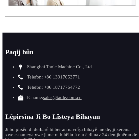
Paqij bûn
Shanghai Taole Machine Co., Ltd
Telefon: +86 13917053771
Telefon: +86 18717764772
E-name:
sales@taole.com.cn
Lêpirsîna Ji Bo Lîsteya Bihayan
Ji bo pirsên di derbarê hilber an navnîşa bihayê me de, ji kerema
xwe e-nameya xwe ji me re bihêlin û em ê di nav 24 demjimêran de