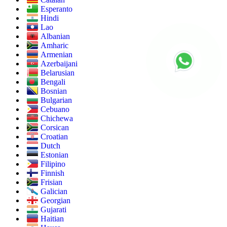
Esperanto
Hindi
Lao
Albanian
Amharic
Armenian
Azerbaijani
Belarusian
Bengali
Bosnian
Bulgarian
Cebuano
Chichewa
Corsican
Croatian
Dutch
Estonian
Filipino
Finnish
Frisian
Galician
Georgian
Gujarati
Haitian