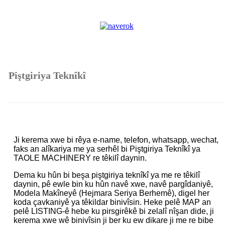
Piştgiriya Teknîkî
Ji kerema xwe bi rêya e-name, telefon, whatsapp, wechat,
faks an alîkariya me ya serhêl bi Piştgiriya Teknîkî ya
TAOLE MACHINERY re têkilî daynin.
Dema ku hûn bi beşa piştgiriya teknîkî ya me re têkilî
daynin, pê ewle bin ku hûn navê xwe, navê pargîdaniyê,
Modela Makîneyê (Hejmara Seriya Berhemê), digel her
koda çavkaniyê ya têkildar binivîsin. Heke pelê MAP an
pelê LISTING-ê hebe ku pirsgirêkê bi zelalî nîşan dide, ji
kerema xwe wê binivîsin ji ber ku ew dikare ji me re bibe