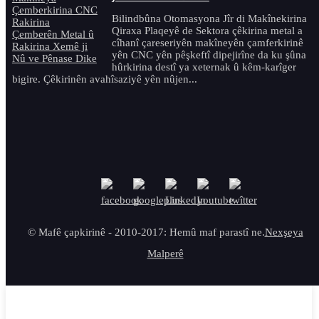
Bilindbûna Otomasyona Jîr di Makînekirina
Qiraxa Plaqeyê de Sektora çêkirina metal a
cîhanî çareseriyên makîneyên çamferkirinê
yên CNC yên pêşkeftî dipejirîne da ku şûna
hûrkirina destî ya xeternak û kêm-karîger
bigire. Çêkirinên avahîsaziyê yên nûjen...
© Mafê çapkirinê - 2010-2017: Hemû maf parastî ne.
Nexşeya
Malperê