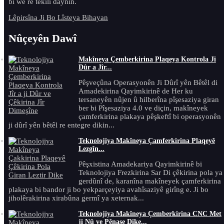
bi we re têkilî daynin.
Lêpirsîna Ji Bo Lîsteya Bihayan
Nûçeyên Dawî
Makîneya Çemberkirina Plaqeya Kontrola Ji
Dûr a Jîr...
Pêşveçûna Operasyonên Ji Dûrî yên Bêtêl di
Amadekirina Qayimkirinê de Her ku
tersaneyên nûjen û hilberîna pîşesaziya giran
ber bi Pîşesaziya 4.0 ve diçin, makîneyek
çamferkirina plakaya pêşkeftî bi operasyonên
ji dûrî yên bêtêl re entegre dikin...
Teknolojiya Makîneya Çamferkirina Plaqeyê
Lezgîn...
Pêşxistina Amadekariya Qayimkirinê bi
Teknolojiya Frezkirina Sar Di çêkirina pola ya
gerdûnî de, karanîna makîneyek çamferkirina
plakaya bi bandor ji bo yekparçeyiya avahîsaziyê girîng e. Ji bo
jiholêrakirina xirabûna germî ya xeternak...
Teknolojiya Makîneya Çemberkirina CNC Met
ji Nû ve Pênase Dike...