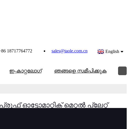
+86 18717764772
sales@taole.com.cn
English
ഇ-കാറ്റലോഗ്
ഞങ്ങളെ സമീപിക്കുക
ൂഫ് ഓട്ടോമാറ്റിക് മെറ്റൽ പ്ലേറ്റ്
ൻ