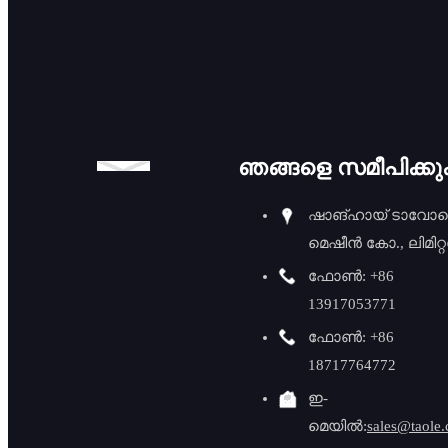
ഓട്ടോ
ഫീഡിംഗ്
റീസ
ബെവലിംഗ്
മെഷീൻ 0-90
ഡിഗ്രി
ഞങ്ങളെ സമീപിക്ക
ഷാങ്ഹായ് ടാവോ
മെഷീൻ കോ., ലിമിറ്
ഫോൺ: +86
13917053771
ഫോൺ: +86
18717764772
ഇ-
മെയിൽ:
sales@taole