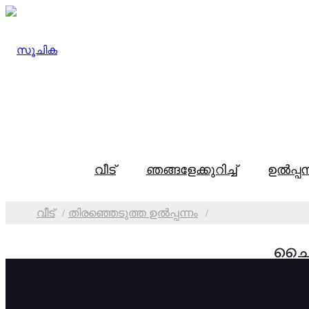
വീട്
ഞങ്ങളേക്കുറിച്ച്
ഉൽപ്പന
വീട്
തിരഞ്ഞെടുത്ത ഉൽപ്പന്നം
ചൈനയ
ഡീസ്
വിഭാഗങ്ങൾ