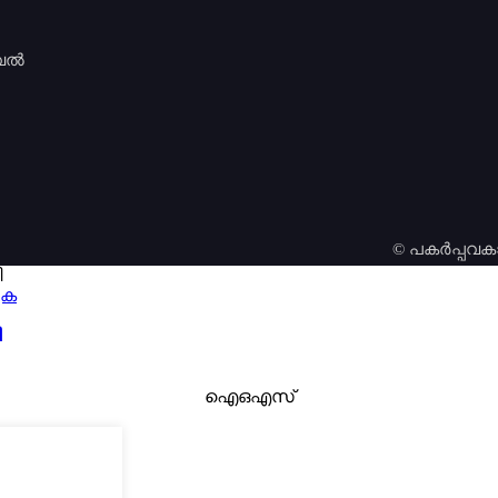
ുവൽ
© പകർപ്പവകാ
ുക
ി
ഐഒഎസ്