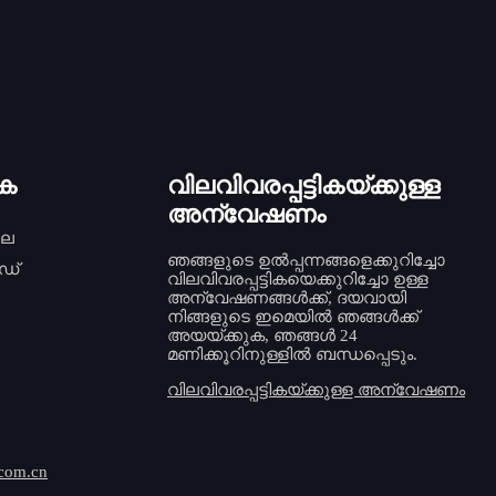
അലുമിനിയം പ്ലാസ്റ്റിക്
ൈക്ലിംഗ് മെഷീനിനുള്ള OEM
ഫാക്ടറി...
ചൈന ഓട്ടോമാറ്റിക് 
ലൈൻ സെൽഫ്-ന് കു
ുക
വിലവിവരപ്പട്ടികയ്ക്കുള്ള
അന്വേഷണം
ലെ
ഞങ്ങളുടെ ഉൽപ്പന്നങ്ങളെക്കുറിച്ചോ
റഡ്
വിലവിവരപ്പട്ടികയെക്കുറിച്ചോ ഉള്ള
അന്വേഷണങ്ങൾക്ക്, ദയവായി
നിങ്ങളുടെ ഇമെയിൽ ഞങ്ങൾക്ക്
അയയ്ക്കുക, ഞങ്ങൾ 24
മണിക്കൂറിനുള്ളിൽ ബന്ധപ്പെടും.
വിലവിവരപ്പട്ടികയ്ക്കുള്ള അന്വേഷണം
.com.cn