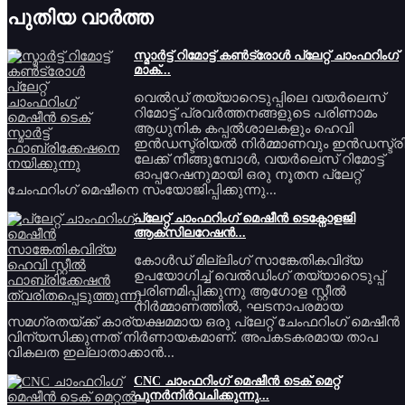
പുതിയ വാർത്ത
സ്മാർട്ട് റിമോട്ട് കൺട്രോൾ പ്ലേറ്റ് ചാംഫറിംഗ്
മാക്...
വെൽഡ് തയ്യാറെടുപ്പിലെ വയർലെസ്
റിമോട്ട് പ്രവർത്തനങ്ങളുടെ പരിണാമം
ആധുനിക കപ്പൽശാലകളും ഹെവി
ഇൻഡസ്ട്രിയൽ നിർമ്മാണവും ഇൻഡസ്ട്രി 
ലേക്ക് നീങ്ങുമ്പോൾ, വയർലെസ് റിമോട്ട്
ഓപ്പറേഷനുമായി ഒരു നൂതന പ്ലേറ്റ്
ചേംഫറിംഗ് മെഷീനെ സംയോജിപ്പിക്കുന്നു...
പ്ലേറ്റ് ചാംഫറിംഗ് മെഷീൻ ടെക്നോളജി
ആക്സിലറേഷൻ...
കോൾഡ് മില്ലിംഗ് സാങ്കേതികവിദ്യ
ഉപയോഗിച്ച് വെൽഡിംഗ് തയ്യാറെടുപ്പ്
പരിണമിപ്പിക്കുന്നു ആഗോള സ്റ്റീൽ
നിർമ്മാണത്തിൽ, ഘടനാപരമായ
സമഗ്രതയ്ക്ക് കാര്യക്ഷമമായ ഒരു പ്ലേറ്റ് ചേംഫറിംഗ് മെഷീൻ
വിന്യസിക്കുന്നത് നിർണായകമാണ്. അപകടകരമായ താപ
വികലത ഇല്ലാതാക്കാൻ...
CNC ചാംഫറിംഗ് മെഷീൻ ടെക് മെറ്റ്
പുനർനിർവചിക്കുന്നു...