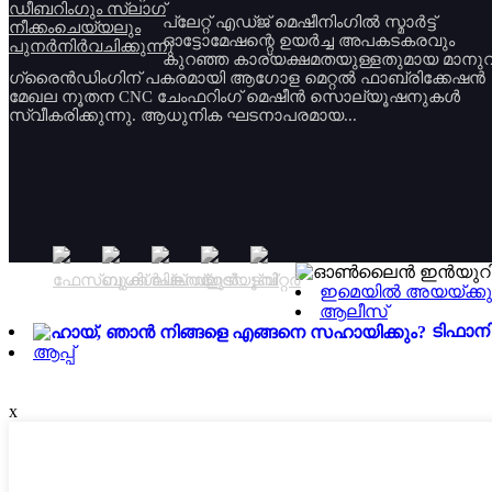
പ്ലേറ്റ് എഡ്ജ് മെഷീനിംഗിൽ സ്മാർട്ട്
ഓട്ടോമേഷന്റെ ഉയർച്ച അപകടകരവും
കുറഞ്ഞ കാര്യക്ഷമതയുള്ളതുമായ മാന
ഗ്രൈൻഡിംഗിന് പകരമായി ആഗോള മെറ്റൽ ഫാബ്രിക്കേഷൻ
മേഖല നൂതന CNC ചേംഫറിംഗ് മെഷീൻ സൊല്യൂഷനുകൾ
സ്വീകരിക്കുന്നു. ആധുനിക ഘടനാപരമായ...
ഇമെയിൽ അയയ്ക്ക
ആലീസ്
ടിഫാന
ആപ്പ്
x