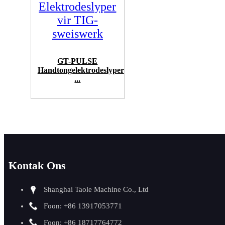
GT-PULSE
Handtongelektrodeslyper
...
Kontak Ons
Shanghai Taole Machine Co., Ltd
Foon: +86 13917053771
Foon: +86 18717764772