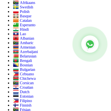
Afrikaans
Swedish
Polish
Basque
Catalan
Esperanto
Hindi
Lao
Albanian
Amharic
Armenian
Azerbaijani
Belarusian
Bengali
Bosnian
Bulgarian
Cebuano
Chichewa
Corsican
Croatian
Dutch
Estonian
Filipino
Finnish
Frisian