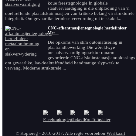
koue freestegnologie In globale
staalvervaardiging is die ontplooiing van 'n
doeltreffende plaatafskuinmasjien van kritieke belang vir strukturele
integriteit. Om gevaarlike termiese vervorming uit te skakel...
CNC-afkantmasjientegnologie herdefinieer
Met...
Die opkoms van slim outomatisering in
plaatrandbewerking Die wêreldwye
metaalvervaardigingssektor omarm
gevorderde CNC-afskuinstemasjienoplossings
om gevaarlike, lae-doeltreffendheid handmatige slypwerk te
vervang. Moderne strukturele ...
© Kopiereg - 2010-2017: Alle regte voorbehou.
Werfkaart