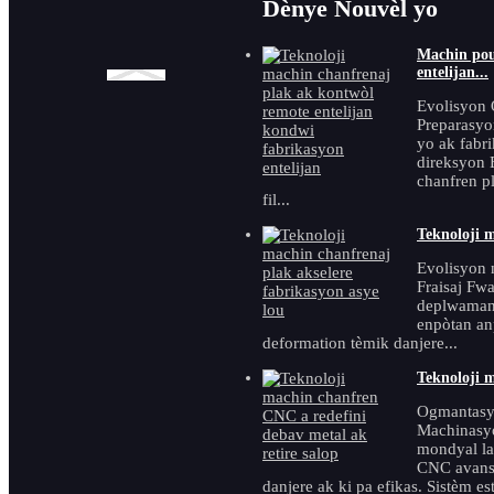
Dènye Nouvèl yo
Pwodwi Karakteristik
Machin pou
entelijan...
Evolisyon 
Preparasyo
Machin bizote
yo ak fabri
anba metal
direksyon 
TMM-100U ki
chanfren p
soti nan Lachin...
fil...
Teknoloji m
Evolisyon 
Fraisaj Fw
deplwaman 
enpòtan anp
Bizote plak
deformation tèmik danjere...
otomatik pòtab
Teknoloji 
Ogmantasyo
Machinasyo
Bizote tiyo
mondyal la
elektrik pòtab ak
CNC avanse
manyèl
danjere ak ki pa efikas. Sistèm est