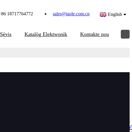
+86 18717764772
sales@taole.com.cn
English
Sèvis
Katalòg Elektwonik
Kontakte nou