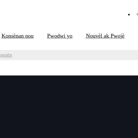
Konsènan nou
Pwodwi yo
Nouvèl ak Pwojè
ngstèn
en elektwòd tengstèn
oulen elektwòd tengstèn pou soude TIG