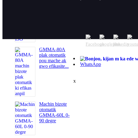
Machin bizote
tiyo otomatik
ISO
GMMA-80A
plak otomatik
pou mache ak
WhatsApp
gwo efikasite...
x
Machin bizote
otomatik
GMMA-60L 0-
90 degre