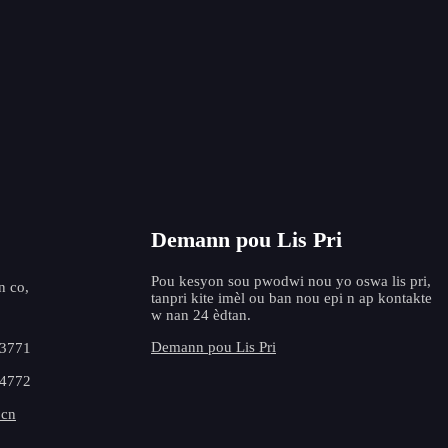
Moulen elektwòd tengstèn ST-40
Moulen elektwòd 
pou 
Demann pou Lis Pri
Pou kesyon sou pwodwi nou yo oswa lis pri,
n co,
tanpri kite imèl ou ban nou epi n ap kontakte
w nan 24 èdtan.
Demann pou Lis Pri
53771
64772
.cn