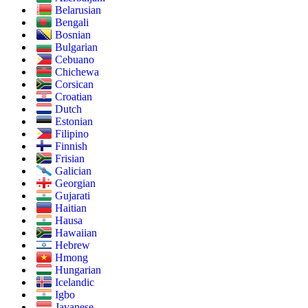
Belarusian
Bengali
Bosnian
Bulgarian
Cebuano
Chichewa
Corsican
Croatian
Dutch
Estonian
Filipino
Finnish
Frisian
Galician
Georgian
Gujarati
Haitian
Hausa
Hawaiian
Hebrew
Hmong
Hungarian
Icelandic
Igbo
Javanese