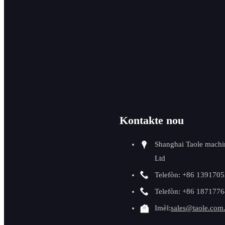
CNC
Koupe ak bizote tiyo
OD
Awondi kwen ak retire
salop
Bizote Tiyo ID
Kontakte nou
Asistans soude
Shanghai Taole machi
Pwodwi pou bizote
Ltd
Machin pou fè fas ak
Telefòn: +86 139170
bride
Telefòn: +86 187177
Imèl:
sales@taole.com