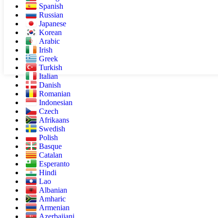
Spanish
Russian
Japanese
Korean
Arabic
Irish
Greek
Turkish
Italian
Danish
Romanian
Indonesian
Czech
Afrikaans
Swedish
Polish
Basque
Catalan
Esperanto
Hindi
Lao
Albanian
Amharic
Armenian
Azerbaijani