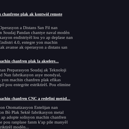
 chanfrene plak ak kontwòl remote
Operasyon a Distans San Fil nan
n Soudaj Pandan chantye naval modèn
kasyon endistriyèl lou yo ap deplase nan
Endistri 4.0, entegre yon machin
lak avanse ak operasyon a distans san
achin chanfren plak la akselere...
nan Preparasyon Soudaj ak Teknoloji
ad Nan fabrikasyon asye mondyal,
yon machin chanfren plak efikas
il pou entegrite estriktirèl. Pou elimine
machin chanfren CNC a redefini metòd...
n Otomatizasyon Entelijan nan
n Bò Plak Sektè fabrikasyon metal
 ap adopte solisyon machin chanfren
 pou ranplase fanm k'ap pile manyèl
riktirèl modèn...