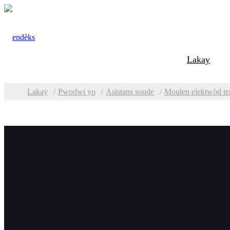
Lakay
Lakay
Pwodwi yo
Asistans soude
Moulen elektwòd te
Kategori
Moul
Bizote ak Fraisage Plak
file m
Machin Fraisage Bord
Plak TMM
Fraisage kwen fèy