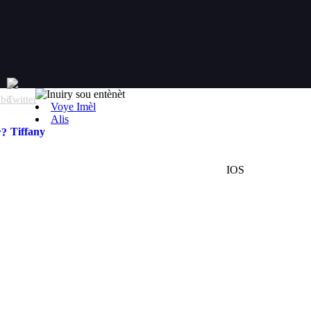
Voye Imèl
Alis
Tiffany
IOS