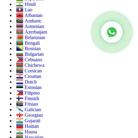
Hindi
Lao
Albanian
Amharic
Armenian
Azerbaijani
Belarusian
Bengali
Bosnian
Bulgarian
Cebuano
Chichewa
Corsican
Croatian
Dutch
Estonian
Filipino
Finnish
Frisian
Galician
Georgian
Gujarati
Haitian
Hausa
Hawaiian