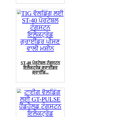
ST-40 ਪੋਰਟੇਬਲ ਟੰਗਸਟਨ
ਇਲੈਕਟ੍ਰੋਡ ਗ੍ਰਾਈਂਡਰ
ਗ੍ਰਾਈਂਡ...