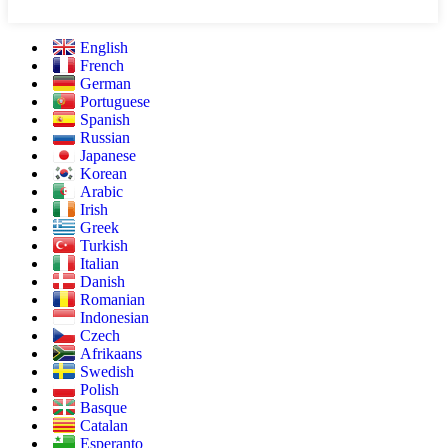
English
French
German
Portuguese
Spanish
Russian
Japanese
Korean
Arabic
Irish
Greek
Turkish
Italian
Danish
Romanian
Indonesian
Czech
Afrikaans
Swedish
Polish
Basque
Catalan
Esperanto