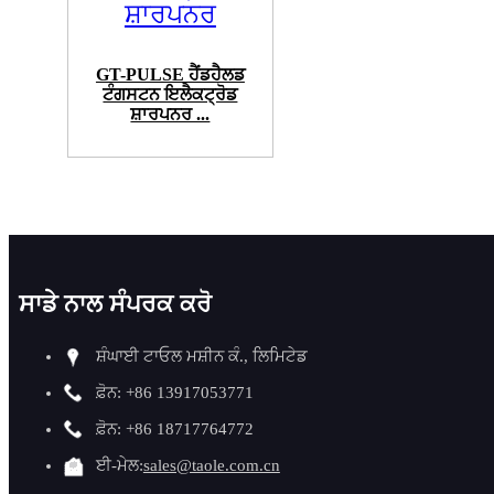
GT-PULSE ਹੈਂਡਹੈਲਡ
ਟੰਗਸਟਨ ਇਲੈਕਟ੍ਰੋਡ
ਸ਼ਾਰਪਨਰ ...
ਸਾਡੇ ਨਾਲ ਸੰਪਰਕ ਕਰੋ
ਸ਼ੰਘਾਈ ਟਾਓਲ ਮਸ਼ੀਨ ਕੰ., ਲਿਮਿਟੇਡ
ਫ਼ੋਨ: +86 13917053771
ਫ਼ੋਨ: +86 18717764772
ਈ-ਮੇਲ:
sales@taole.com.cn