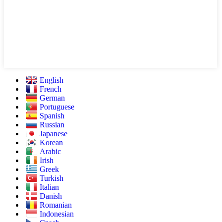
English
French
German
Portuguese
Spanish
Russian
Japanese
Korean
Arabic
Irish
Greek
Turkish
Italian
Danish
Romanian
Indonesian