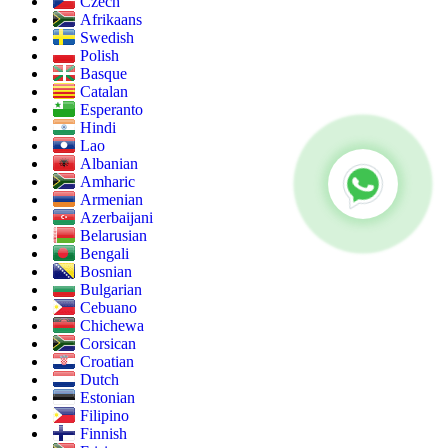
Czech
Afrikaans
Swedish
Polish
Basque
Catalan
Esperanto
Hindi
Lao
Albanian
Amharic
Armenian
Azerbaijani
Belarusian
Bengali
Bosnian
Bulgarian
Cebuano
Chichewa
Corsican
Croatian
Dutch
Estonian
Filipino
Finnish