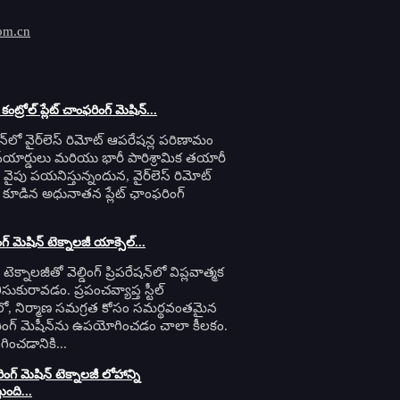
om.cn
్ కంట్రోల్ ప్లేట్ చాంఫరింగ్ మెషిన్...
రేషన్‌లో వైర్‌లెస్ రిమోట్ ఆపరేషన్ల పరిణామం
్‌యార్డులు మరియు భారీ పారిశ్రామిక తయారీ
.0 వైపు పయనిస్తున్నందున, వైర్‌లెస్ రిమోట్
 కూడిన అధునాతన ప్లేట్ ఛాంఫరింగ్
ంగ్ మెషిన్ టెక్నాలజీ యాక్సెల్...
ంగ్ టెక్నాలజీతో వెల్డింగ్ ప్రిపరేషన్‌లో విప్లవాత్మక
సుకురావడం. ప్రపంచవ్యాప్త స్టీల్
షన్‌లో, నిర్మాణ సమగ్రత కోసం సమర్థవంతమైన
ఫరింగ్ మెషీన్‌ను ఉపయోగించడం చాలా కీలకం.
ించడానికి...
్ మెషిన్ టెక్నాలజీ లోహాన్ని
తుంది...