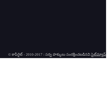
© కాపీరైట్ - 2010-2017 : సర్వ హక్కులు సంరక్షించబడినవి.
సైట్‌మ్యాప్