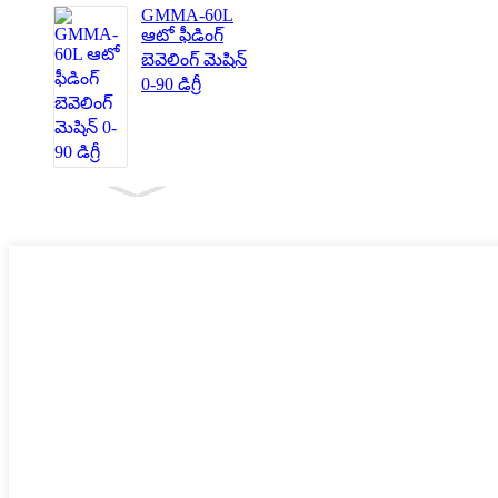
GMMA-60L
ఆటో ఫీడింగ్
బెవెలింగ్ మెషిన్
0-90 డిగ్రీ