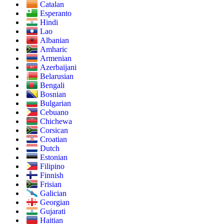
Catalan
Esperanto
Hindi
Lao
Albanian
Amharic
Armenian
Azerbaijani
Belarusian
Bengali
Bosnian
Bulgarian
Cebuano
Chichewa
Corsican
Croatian
Dutch
Estonian
Filipino
Finnish
Frisian
Galician
Georgian
Gujarati
Haitian