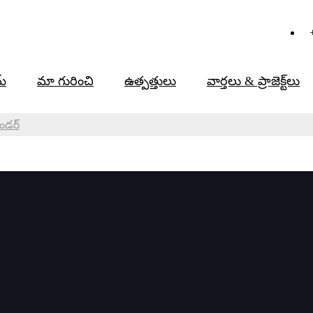
్
మా గురించి
ఉత్పత్తులు
వార్తలు & ప్రాజెక్ట్‌లు
రైండర్
్టన్ ఎలక్ట్రోడ్ గ్రైండర్
డింగ్ కోసం టంగ్‌స్టన్ ఎలక్ట్రోడ్ గ్రైండర్ షార్పనర్