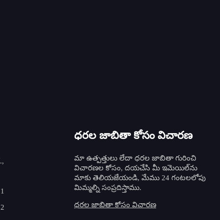
టంగ్‌స్టన్ ఎలక్ట్రోడ్ గ్రైండర్ ST-40
ST-40 పోర్టబుల్ టంగ్
గ్
ధరల జాబితా కోసం విచారణ
మా ఉత్పత్తులు లేదా ధరల జాబితా గురించి
.,
విచారణల కోసం, దయచేసి మీ ఇమెయిల్‌ను
మాకు తెలియజేయండి, మేము 24 గంటలలోపు
మిమ్మల్ని సంప్రదిస్తాము.
71
ధరల జాబితా కోసం విచారణ
72