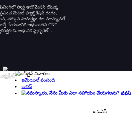
 మెషీనింగ్‌లో స్మార్ట్ ఆటోమేషన్ యొక్క
్రపంచ మెటల్ ఫ్యాబ్రికేషన్ రంగం,
న, తక్కువ సామర్థ్యం గల మాన్యువల్
‌ను భర్తీ చేయడానికి అధునాతన CNC
ిస్తోంది. ఆధునిక స్ట్రక్చరల్...
ఇమెయిల్ పంపండి
ఆలిస్
టిఫనీ
ఐఓఎస్