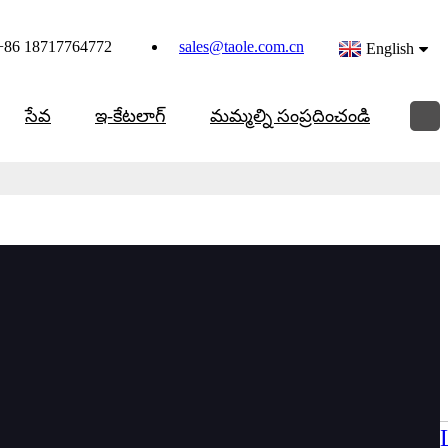
+86 18717764772
sales@taole.com.cn
English
సేవ
ఇ-కేటలాగ్
మమ్మల్ని సంప్రదించండి