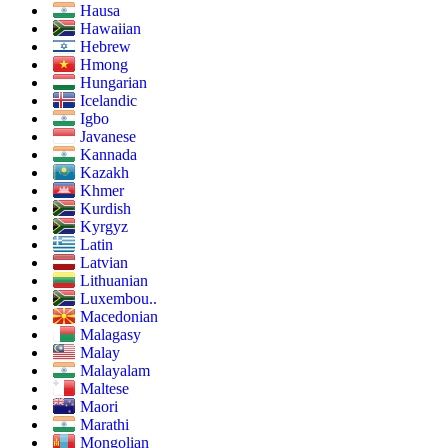
Hausa
Hawaiian
Hebrew
Hmong
Hungarian
Icelandic
Igbo
Javanese
Kannada
Kazakh
Khmer
Kurdish
Kyrgyz
Latin
Latvian
Lithuanian
Luxembou..
Macedonian
Malagasy
Malay
Malayalam
Maltese
Maori
Marathi
Mongolian