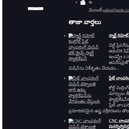
ఇ-
మెయిల్:
sales@taole.c
తాజా వార్తలు
చైనా నుండి
TMM-100U
స్మార్ట్ రిమోట
మెటల్ బాటమ్
బెవెలింగ్ మెషిన్...
వెల్డ్ ప్రిప
ఆధునిక షిప
ఇండస్ట్రీ 4
ఆపరేషన్లతో
మెషీన్‌ను ఏకీకృతం చేయడం...
ప్లేట్ చాంఫరి
పోర్టబుల్
కోల్డ్ మిల్లి
ఆటోమేటిక్ ప్లేట్
మార్పులు తీ
బెవలర్
ఫ్యాబ్రికే
ప్లేట్ చాం
ప్రమాదకరమైన ఉష్ణ వక్రీకరణను తొలగ
పోర్టబుల్ &
CNC చాంఫరింగ
చేతితో పట్టుకునే
పునర్నిర్వచిస్