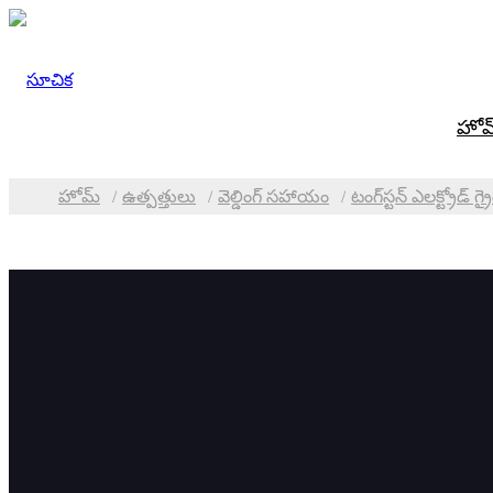
హోమ
హోమ్
ఉత్పత్తులు
వెల్డింగ్ సహాయం
టంగ్‌స్టన్ ఎలక్ట్రోడ్ గ్
వర్గాలు
టంగ్‌స
ప్లేట్ బెవెలింగ్ & మిల్లింగ్
TMM ప్లేట్ ఎడ్జ్ మిల్లింగ్
టిగ్ వెల్
మెషిన్
CNC షీట్ ఎడ్జ్ మిల్లింగ్