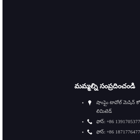
OD పైపు కటింగ్ &
బెవెలింగ్
అంచులను గుండ్రంగా
చేయడం మరియు
స్లాగ్‌ను తొలగించడం
ID పైపు బెవెలింగ్
వెల్డింగ్ సహాయం
మమ్మల్ని సంప్రదించండి
బెవెలింగ్ ఉపకరణాలు
షాంఘై టావోల్ మెషిన్ కో
ఫ్లాంజ్ ఫేసింగ్ మెషిన్
లిమిటెడ్
ఫోన్: +86 139170537
ఫీచర్ ఉత్పత్తులు
ఫోన్: +86 187177647