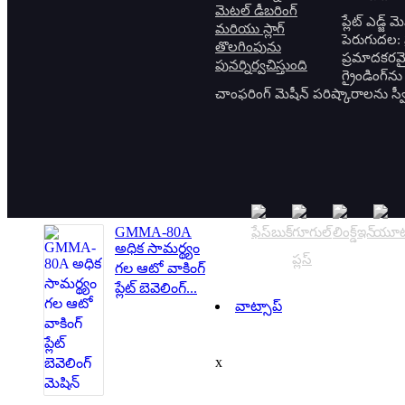
ఎలక్ట్రిక్ పైప్
ప్లేట్ ఎడ్జ్
బెవెల్లర్
పెరుగుదల: ప
ప్రమాదకరమై
గ్రైండింగ్
చాంఫరింగ్ మెషీన్ పరిష్కారాలను స్వీకర
ISO ఆటో ఫీడ్
పైప్ బెవెలింగ్
మెషిన్
GMMA-80A
అధిక సామర్థ్యం
గల ఆటో వాకింగ్
ప్లేట్ బెవెలింగ్...
వాట్సాప్
x