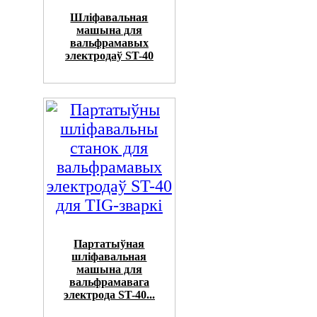
Шліфавальная
машына для
вальфрамавых
электродаў ST-40
Партатыўная
шліфавальная
машына для
вальфрамавага
электрода ST-40...