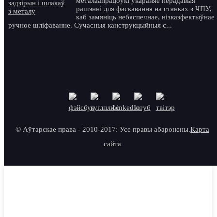
металаапрацоўкі ўкараняе перадавыя
рашэнні для фаскавання на станках з ЧПУ,
каб замяніць небяспечнае, нізкаэфектыўнае
ручное шліфаванне. Сучасныя канструкцыйныя с...
© Аўтарскае права - 2010-2017: Усе правы абаронены.
Карта
сайта