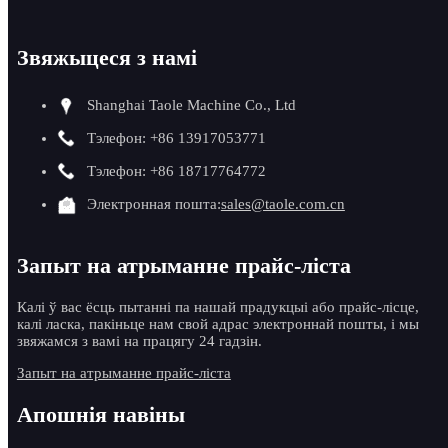
Звяжыцеся з намі
Shanghai Taole Machine Co., Ltd
Тэлефон: +86 13917053771
Тэлефон: +86 18717764772
Электронная пошта:
sales@taole.com.cn
Запыт на атрыманне прайс-ліста
Калі ў вас ёсць пытанні па нашай прадукцыі або прайс-лісце,
калі ласка, пакіньце нам свой адрас электроннай пошты, і мы
звяжамся з вамі на працягу 24 гадзін.
Запыт на атрыманне прайс-ліста
Апошнія навіны