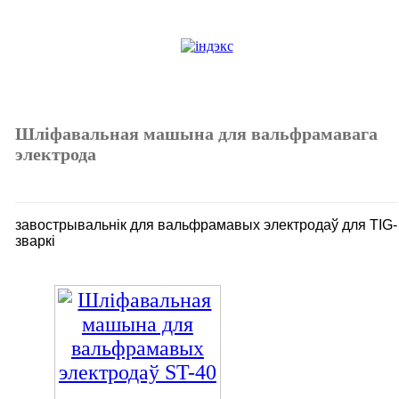
Шліфавальная машына для вальфрамавага
электрода
завострывальнік для вальфрамавых электродаў для TIG-
зваркі