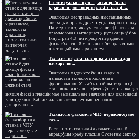
Інтэлектуальны пульт дыстанцыйнага
кіравання для зняцця фаскі з пласцін...
Эвалюцыя бесправадных дыстанцыйных
аперацый пры падрыхтоўцы зварных швоў
Па меры таго, як сучасныя верфі і цяжкая
прамысловая вытворчасць рухаюцца ў бок
Індустрыі 4.0, інтэграцыя перадавой
фасказборачнай машыны з бесправадным
дыстанцыйным кіраваннем...
Тэхналогія фаскі пласціннага станка для
паскарэння...
Эвалюцыя падрыхтоўкі да зваркі з
дапамогай тэхналогіі халоднага
фрэзеравання. У глабальнай вытворчасці
сталі выкарыстанне эфектыўнага станка для
зняцця фаскі з пласцін мае вырашальнае значэнне для цэласнасці
канструкцыі. Каб ліквідаваць небяспечныя цеплавыя
дэфармацыі...
Тэхналогія фасказкі з ЧПУ пераасэнсоўвае
мэт...
Рост інтэлектуальнай аўтаматызацыі ў
апрацоўцы краёў пласцін Сусветны сектар