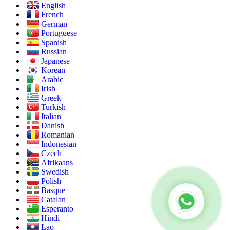
English
French
German
Portuguese
Spanish
Russian
Japanese
Korean
Arabic
Irish
Greek
Turkish
Italian
Danish
Romanian
Indonesian
Czech
Afrikaans
Swedish
Polish
Basque
Catalan
Esperanto
Hindi
Lao