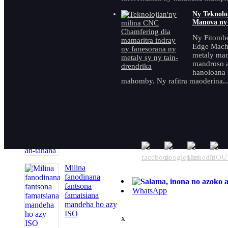
Ny Teknolo
Manova ny 
Mpanamboatra
takelaka
Ny Fitombo
mandeha ho azy
Edge Mach
azo entina
metaly man
mandroso 
hanoloana 
mahomby. Ny rafitra maoderina..
Fitaovana
fandrefesana
fantsona elektrika
azo entina sy
entina an-tanana
Milina
fanodinana
fantsona
WhatsApp
famatsiana
mandeha ho azy
ISO
x