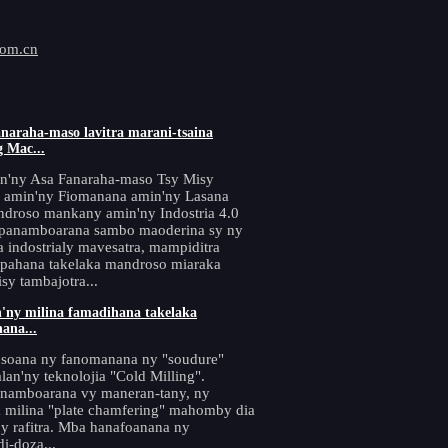
com.cn
anaraha-maso lavitra marani-tsaina
 Mac...
n'ny Asa Fanaraha-maso Tsy Misy
 amin'ny Fiomanana amin'ny Lasana
droso mankany amin'ny Indostria 4.0
-panamboarana sambo maoderina sy ny
 indostrialy mavesatra, mampiditra
apahana takelaka mandroso miaraka
sy tambajotra...
n'ny milina famadihana takelaka
ana...
soana ny fanomanana ny "soudure"
lan'ny teknolojia "Cold Milling".
namboarana vy maneran-tany, ny
 milina "plate chamfering" mahomby dia
ny rafitra. Mba hanafoanana ny
i-doza...