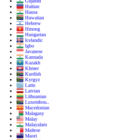
Gujarati
Haitian
Hausa
Hawaiian
Hebrew
Hmong
Hungarian
Icelandic
Igbo
Javanese
Kannada
Kazakh
Khmer
Kurdish
Kyrgyz
Latin
Latvian
Lithuanian
Luxembou..
Macedonian
Malagasy
Malay
Malayalam
Maltese
Maori