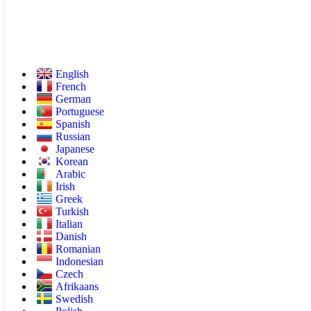
English
French
German
Portuguese
Spanish
Russian
Japanese
Korean
Arabic
Irish
Greek
Turkish
Italian
Danish
Romanian
Indonesian
Czech
Afrikaans
Swedish