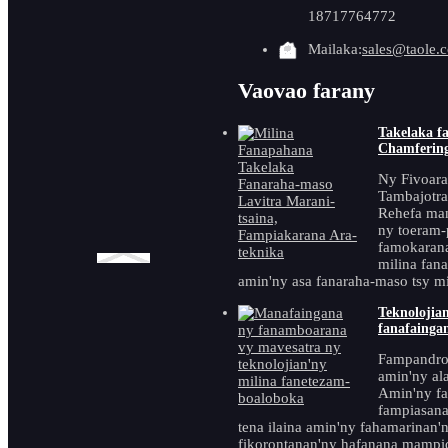
Fanampiana amin'ny
18717764772
fanendasana
Mailaka:
sales@taole.
Kojakoja Beveling
Vaovao farany
Milina miatrika flange
Takelaka f
Chamfering
Ny Fivoara
Tambajotra
Vokatra miavaka
Rehefa man
ny toeram
famokarana
milina fan
amin'ny asa fanaraha-maso tsy mi
Teknolojia
Milina fanapaka
fanafaingan
metaly ambany
TMM-100U avy
Fampandro
any Chine ma ...
amin'ny ala
Amin'ny fa
fampiasana
tena ilaina amin'ny fahamarinan'
fikorontanan'ny hafanana mampid