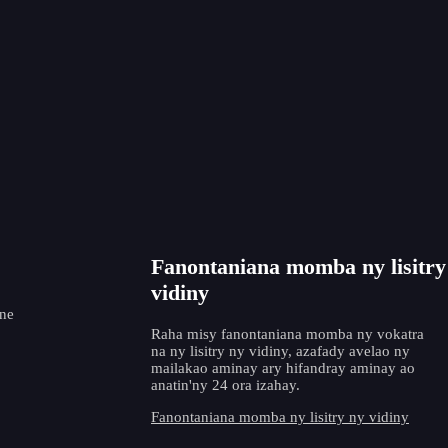
Fitotoana Elektrôda Tungstène ST-40
Fitotoana Elek
entin
Fanontaniana momba ny lisitry
vidiny
ne
Raha misy fanontaniana momba ny vokatra
na ny lisitry ny vidiny, azafady avelao ny
mailakao aminay ary hifandray aminay ao
anatin'ny 24 ora izahay.
Fanontaniana momba ny lisitry ny vidiny