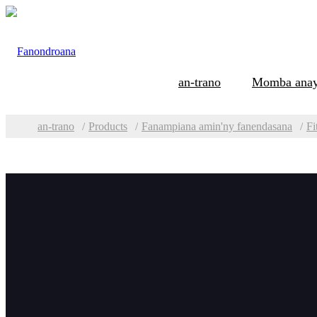
an-trano
Momba ana
an-trano
Products
Fanampiana amin'ny fanendasana
Fi
Sokajy
Fito
Fanodinana sy
Mpanara
fikosoham-bary
amin'ny takelaka
Milina fikosoham-bary