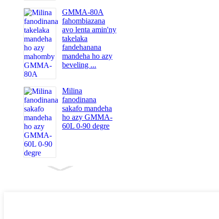
GMMA-80A
fahombiazana
avo lenta amin'ny
takelaka
fandehanana
mandeha ho azy
beveling ...
Milina
fanodinana
sakafo mandeha
ho azy GMMA-
60L 0-90 degre