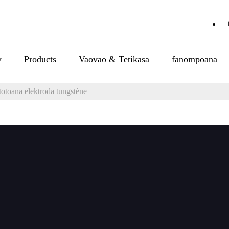
y
Products
Vaovao & Tetikasa
fanompoana
totoana elektroda tungstène
toana elektroda tungstène
tsy elektrôda tungstène ho an'ny welding tig