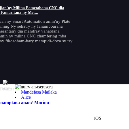
jian'ny Milina Fametahana CNC dia
Famaritana ny Met...
an'ny Smart Automation amin'ny Plate
ining Ny sehatry ny fanamboarana
erantany dia mandray vahaolana
amin'ny milina CNC chamfering mba
ny fikosoham-bary mampidi-doza sy tsy
.
Mandefasa Mailaka
Alice
Marina
iOS