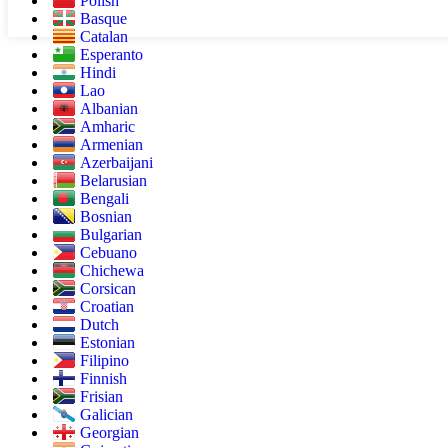
Polish
Basque
Catalan
Esperanto
Hindi
Lao
Albanian
Amharic
Armenian
Azerbaijani
Belarusian
Bengali
Bosnian
Bulgarian
Cebuano
Chichewa
Corsican
Croatian
Dutch
Estonian
Filipino
Finnish
Frisian
Galician
Georgian