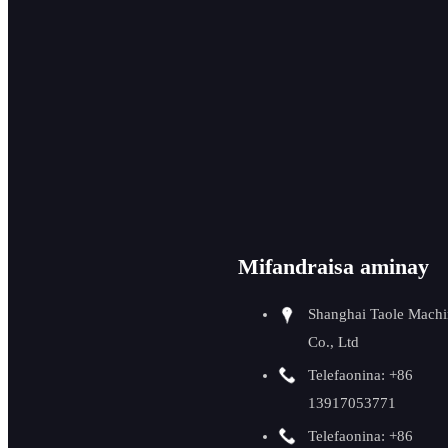
sisin'ny takelaka TMM
Fikosohana sisin'ny
takelaka CNC
Fanapahana sy
fanetezam-boaty
fantsona OD
Mifandraisa aminay
Fanesorana ny sisiny
boribory sy tain-
Shanghai Taole Machi
drendrika
Co., Ltd
Telefaonina: +86
Fifamatorana amin'ny
13917053771
fantsona ID
Telefaonina: +86