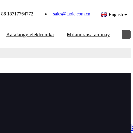
+86 18717764772
sales@taole.com.cn
English
Katalaogy elektronika
Mifandraisa aminay